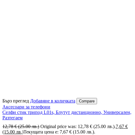
Бърз преглед
Добавяне в количката
Compare
Аксесоари за телефони
Селфи стик трипод L01s, Блутут дистанционно, Универсален,
Разтегаем
12,78
€
(25.00 лв.)
Original price was: 12,78 € (25.00 лв.).
7,67
€
(15.00 лв.)
Текущата цена е: 7,67 € (15.00 лв.).