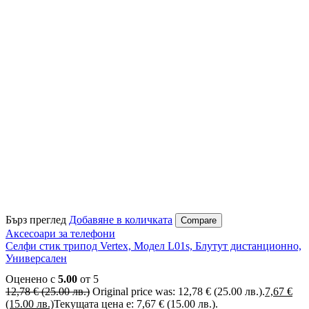
Бърз преглед
Добавяне в количката
Compare
Аксесоари за телефони
Селфи стик трипод Vertex, Модел L01s, Блутут дистанционно,
Универсален
Оценено с
5.00
от 5
12,78
€
(25.00 лв.)
Original price was: 12,78 € (25.00 лв.).
7,67
€
(15.00 лв.)
Текущата цена е: 7,67 € (15.00 лв.).