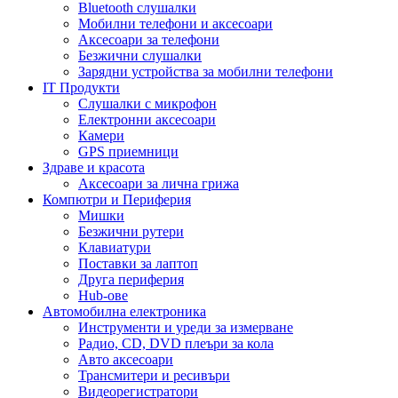
Bluetooth слушалки
Мобилни телефони и аксесоари
Аксесоари за телефони
Безжични слушалки
Зарядни устройства за мобилни телефони
IT Продукти
Слушалки с микрофон
Електронни аксесоари
Камери
GPS приемници
Здраве и красота
Аксесоари за лична грижа
Компютри и Периферия
Мишки
Безжични рутери
Клавиатури
Поставки за лаптоп
Друга периферия
Hub-ове
Автомобилна електроника
Инструменти и уреди за измерване
Радио, CD, DVD плеъри за кола
Авто аксесоари
Трансмитери и ресивъри
Видеорегистратори