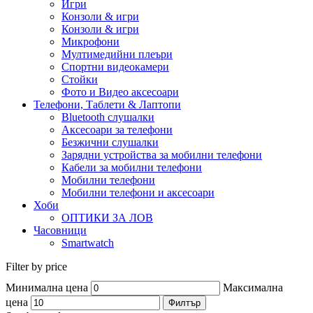
Игри
Конзоли & игри
Конзоли & игри
Микрофони
Мултимедийни плеъри
Спортни видеокамери
Стойки
Фото и Видео аксесоари
Телефони, Таблети & Лаптопи
Bluetooth слушалки
Аксесоари за телефони
Безжични слушалки
Зарядни устройства за мобилни телефони
Кабели за мобилни телефони
Мобилни телефони
Мобилни телефони и аксесоари
Хоби
ОПТИКИ ЗА ЛОВ
Часовници
Smartwatch
Filter by price
Минимална цена
Максимална
цена
Филтър