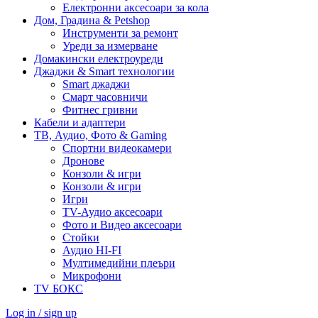
Електронни аксесоари за кола
Дом, Градина & Petshop
Инструменти за ремонт
Уреди за измерване
Домакински електроуреди
Джаджи & Smart технологии
Smart джаджи
Смарт часовничи
Фитнес гривни
Кабели и адаптери
ТВ, Аудио, Фото & Gaming
Спортни видеокамери
Дронове
Конзоли & игри
Конзоли & игри
Игри
TV-Аудио аксесоари
Фото и Видео аксесоари
Стойки
Аудио HI-FI
Мултимедийни плеъри
Микрофони
TV БОКС
Log in / sign up