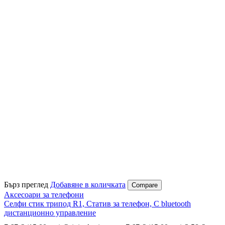
Бърз преглед
Добавяне в количката
Compare
Аксесоари за телефони
Селфи стик трипод R1, Статив за телефон, С bluetooth
дистанционно управление