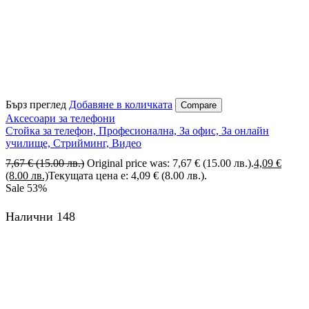
Бърз преглед
Добавяне в количката
Compare
Аксесоари за телефони
Стойка за телефон, Професионална, За офис, За онлайн
училище, Стрийминг, Видео
7,67
€
(15.00 лв.)
Original price was: 7,67 € (15.00 лв.).
4,09
€
(8.00 лв.)
Текущата цена е: 4,09 € (8.00 лв.).
Sale
53%
Налични 148