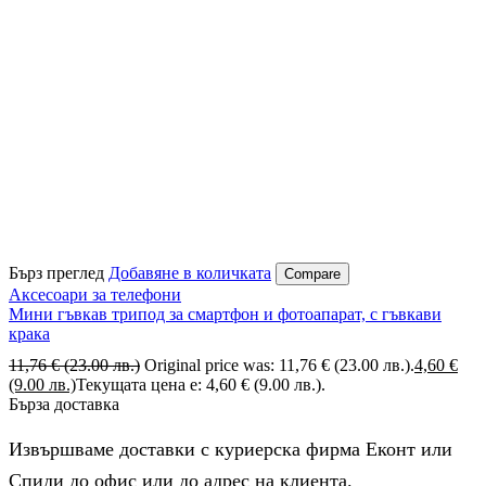
Бърз преглед
Добавяне в количката
Compare
Аксесоари за телефони
Мини гъвкав трипод за смартфон и фотоапарат, с гъвкави
крака
11,76
€
(23.00 лв.)
Original price was: 11,76 € (23.00 лв.).
4,60
€
(9.00 лв.)
Текущата цена е: 4,60 € (9.00 лв.).
Бърза доставка
Извършваме доставки с куриерска фирма Еконт или
Спиди до офис или до адрес на клиента.