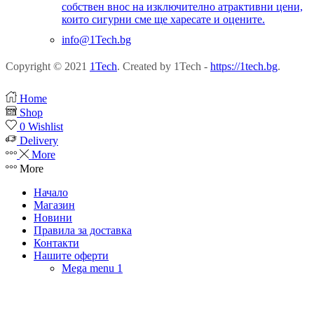
собствен внос на изключително атрактивни цени,
които сигурни сме ще харесате и оцените.
info@1Tech.bg
Copyright © 2021
1Tech
. Created by 1Tech -
https://1tech.bg
.
Home
Shop
0
Wishlist
Delivery
More
More
Начало
Магазин
Новини
Правила за доставка
Контакти
Нашите оферти
Mega menu 1