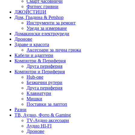
Смарт часовничи
Фитнес гривни
ДЖОЙСТИЦИ
Дом, Градина & Petshop
Инструменти за ремонт
Уреди за измерване
Домакински електроуреди
Дронове
Здраве и красота
Аксесоари за лична грижа
Кабели и адаптери
Компютри & Периферия
Друга периферия
Компютри и Периферия
Hub-ове
Безжични рутери
Друга периферия
Клавиатури
Мишки
Поставки за лаптоп
Разни
ТВ, Аудио, Фото & Gaming
TV-Аудио аксесоари
Аудио HI-FI
Дронове