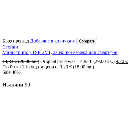
Бърз преглед
Добавяне в количката
Compare
Стойки
Мини трипод TSE-2V1, За екшън камера или смартфон
14,83
€
(29.00 лв.)
Original price was: 14,83 € (29.00 лв.).
9,20
€
(18.00 лв.)
Текущата цена е: 9,20 € (18.00 лв.).
Sale
40%
Налични 99