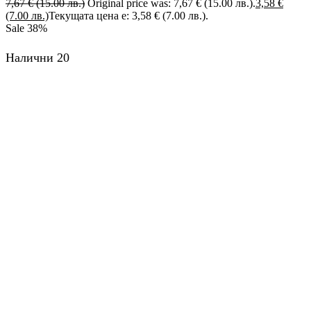
7,67
€
(15.00 лв.)
Original price was: 7,67 € (15.00 лв.).
3,58
€
(7.00 лв.)
Текущата цена е: 3,58 € (7.00 лв.).
Sale
38%
Налични 20