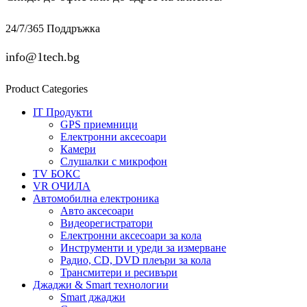
24/7/365 Поддръжка
info@1tech.bg
Product Categories
IT Продукти
GPS приемници
Електронни аксесоари
Камери
Слушалки с микрофон
TV БОКС
VR ОЧИЛА
Автомобилна електроника
Авто аксесоари
Видеорегистратори
Електронни аксесоари за кола
Инструменти и уреди за измерване
Радио, CD, DVD плеъри за кола
Трансмитери и ресивъри
Джаджи & Smart технологии
Smart джаджи