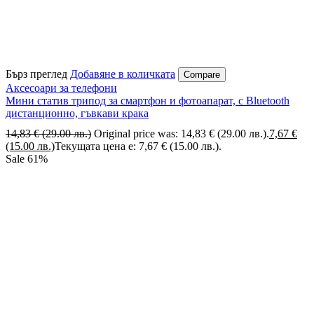
Бърз преглед
Добавяне в количката
Compare
Аксесоари за телефони
Мини статив трипод за смартфон и фотоапарат, с Bluetooth
дистанционно, гъвкави крака
14,83
€
(29.00 лв.)
Original price was: 14,83 € (29.00 лв.).
7,67
€
(15.00 лв.)
Текущата цена е: 7,67 € (15.00 лв.).
Sale
61%