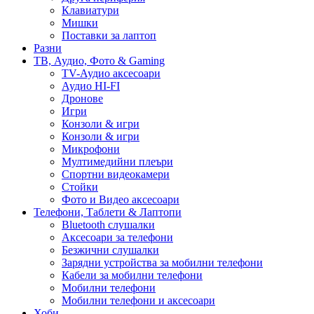
Клавиатури
Мишки
Поставки за лаптоп
Разни
ТВ, Аудио, Фото & Gaming
TV-Аудио аксесоари
Аудио HI-FI
Дронове
Игри
Конзоли & игри
Конзоли & игри
Микрофони
Мултимедийни плеъри
Спортни видеокамери
Стойки
Фото и Видео аксесоари
Телефони, Таблети & Лаптопи
Bluetooth слушалки
Аксесоари за телефони
Безжични слушалки
Зарядни устройства за мобилни телефони
Кабели за мобилни телефони
Мобилни телефони
Мобилни телефони и аксесоари
Хоби