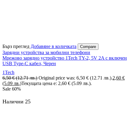
Бърз преглед
Добавяне в количката
Compare
Зарядни устройства за мобилни телефони
Мрежово зарядно устройство 1Tech TY-2, 5V 2A с включен
USB Type-C кабел, Черен
1Tech
6,50
€
(12.71 лв.)
Original price was: 6,50 € (12.71 лв.).
2,60
€
(5.09 лв.)
Текущата цена е: 2,60 € (5.09 лв.).
Sale
60%
Налични 25