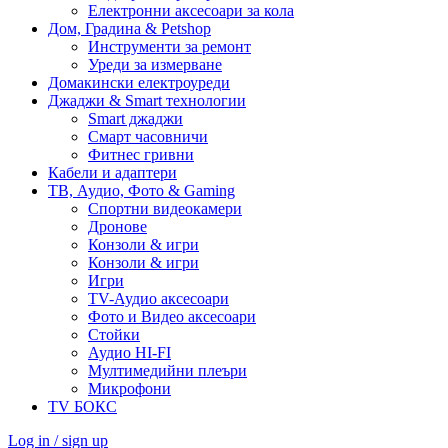
Електронни аксесоари за кола
Дом, Градина & Petshop
Инструменти за ремонт
Уреди за измерване
Домакински електроуреди
Джаджи & Smart технологии
Smart джаджи
Смарт часовничи
Фитнес гривни
Кабели и адаптери
ТВ, Аудио, Фото & Gaming
Спортни видеокамери
Дронове
Конзоли & игри
Конзоли & игри
Игри
TV-Аудио аксесоари
Фото и Видео аксесоари
Стойки
Аудио HI-FI
Мултимедийни плеъри
Микрофони
TV БОКС
Log in / sign up