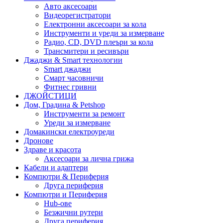
Авто аксесоари
Видеорегистратори
Електронни аксесоари за кола
Инструменти и уреди за измерване
Радио, CD, DVD плеъри за кола
Трансмитери и ресивъри
Джаджи & Smart технологии
Smart джаджи
Смарт часовничи
Фитнес гривни
ДЖОЙСТИЦИ
Дом, Градина & Petshop
Инструменти за ремонт
Уреди за измерване
Домакински електроуреди
Дронове
Здраве и красота
Аксесоари за лична грижа
Кабели и адаптери
Компютри & Периферия
Друга периферия
Компютри и Периферия
Hub-ове
Безжични рутери
Друга периферия