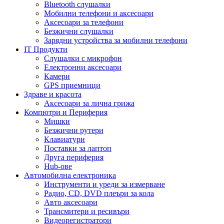
Bluetooth слушалки
Мобилни телефони и аксесоари
Аксесоари за телефони
Безжични слушалки
Зарядни устройства за мобилни телефони
IT Продукти
Слушалки с микрофон
Електронни аксесоари
Камери
GPS приемници
Здраве и красота
Аксесоари за лична грижа
Компютри и Периферия
Мишки
Безжични рутери
Клавиатури
Поставки за лаптоп
Друга периферия
Hub-ове
Автомобилна електроника
Инструменти и уреди за измерване
Радио, CD, DVD плеъри за кола
Авто аксесоари
Трансмитери и ресивъри
Видеорегистратори