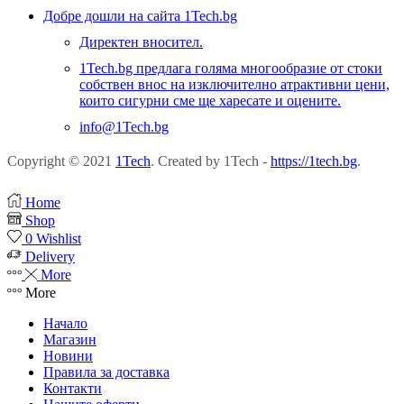
Добре дошли на сайта 1Tech.bg
Директен вносител.
1Tech.bg предлага голяма многообразие от стоки
собствен внос на изключително атрактивни цени,
които сигурни сме ще харесате и оцените.
info@1Tech.bg
Copyright © 2021
1Tech
. Created by 1Tech -
https://1tech.bg
.
Home
Shop
0
Wishlist
Delivery
More
More
Начало
Магазин
Новини
Правила за доставка
Контакти