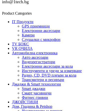
info@1tech.bg
Product Categories
IT Продукти
GPS приемници
Електронни аксесоари
Камери
Слушалки с микрофон
TV БОКС
VR ОЧИЛА
Автомобилна електроника
Авто аксесоари
Видеорегистратори
Електронни аксесоари за кола
Инструменти и уреди за измерване
Радио, CD, DVD плеъри за кола
Трансмитери и ресивъри
Джаджи & Smart технологии
Smart джаджи
Смарт часовничи
Фитнес гривни
ДЖОЙСТИЦИ
Дом, Градина & Petshop
Инструменти за ремонт