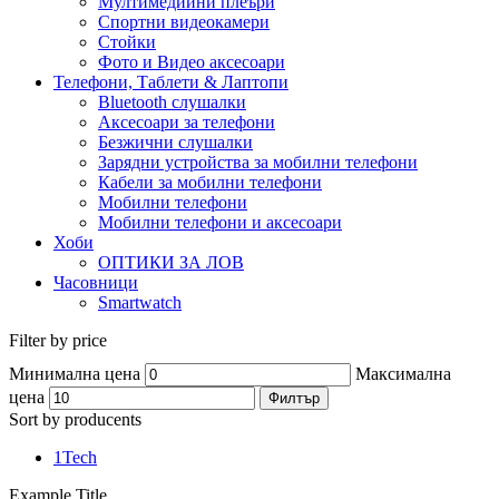
Мултимедийни плеъри
Спортни видеокамери
Стойки
Фото и Видео аксесоари
Телефони, Таблети & Лаптопи
Bluetooth слушалки
Аксесоари за телефони
Безжични слушалки
Зарядни устройства за мобилни телефони
Кабели за мобилни телефони
Мобилни телефони
Мобилни телефони и аксесоари
Хоби
ОПТИКИ ЗА ЛОВ
Часовници
Smartwatch
Filter by price
Минимална цена
Максимална
цена
Филтър
Sort by producents
1Tech
Example Title