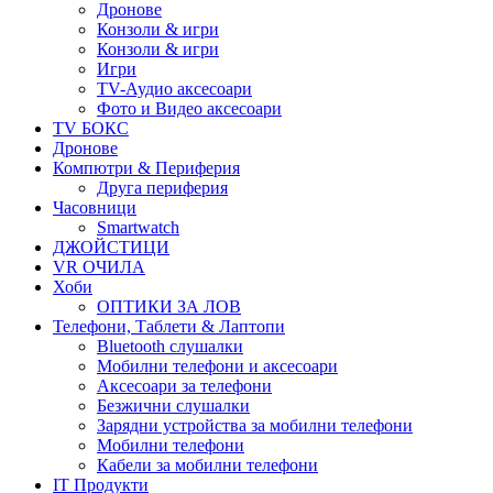
Дронове
Конзоли & игри
Конзоли & игри
Игри
TV-Аудио аксесоари
Фото и Видео аксесоари
TV БОКС
Дронове
Компютри & Периферия
Друга периферия
Часовници
Smartwatch
ДЖОЙСТИЦИ
VR ОЧИЛА
Хоби
ОПТИКИ ЗА ЛОВ
Телефони, Таблети & Лаптопи
Bluetooth слушалки
Мобилни телефони и аксесоари
Аксесоари за телефони
Безжични слушалки
Зарядни устройства за мобилни телефони
Мобилни телефони
Кабели за мобилни телефони
IT Продукти