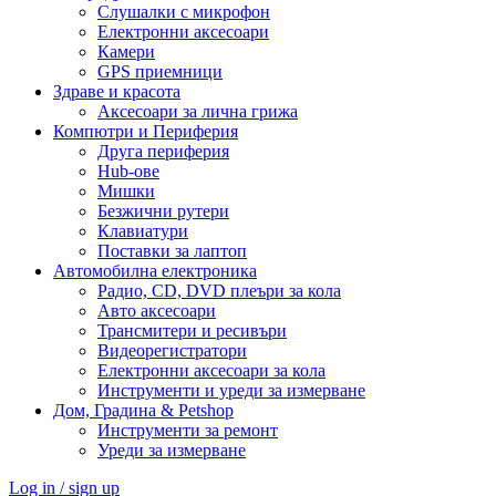
Слушалки с микрофон
Електронни аксесоари
Камери
GPS приемници
Здраве и красота
Аксесоари за лична грижа
Компютри и Периферия
Друга периферия
Hub-ове
Мишки
Безжични рутери
Клавиатури
Поставки за лаптоп
Автомобилна електроника
Радио, CD, DVD плеъри за кола
Авто аксесоари
Трансмитери и ресивъри
Видеорегистратори
Електронни аксесоари за кола
Инструменти и уреди за измерване
Дом, Градина & Petshop
Инструменти за ремонт
Уреди за измерване
Log in / sign up