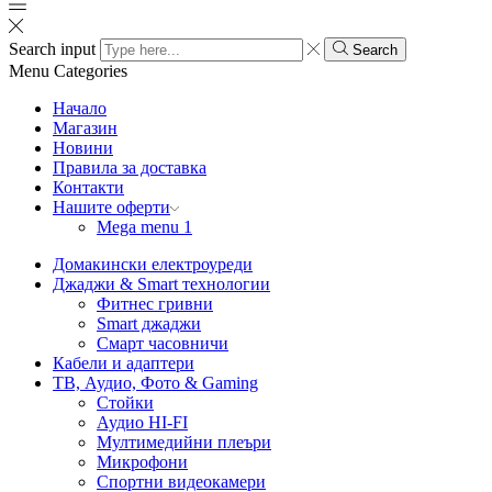
Search input
Search
Menu
Categories
Начало
Магазин
Новини
Правила за доставка
Контакти
Нашите оферти
Mega menu 1
Домакински електроуреди
Джаджи & Smart технологии
Фитнес гривни
Smart джаджи
Смарт часовничи
Кабели и адаптери
ТВ, Аудио, Фото & Gaming
Стойки
Аудио HI-FI
Мултимедийни плеъри
Микрофони
Спортни видеокамери