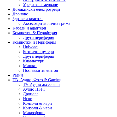
Уреди за измерване
Домакински електроуреди
Дронове
Здраве и красота
Аксесоари за лична грижа
Кабели и адаптери
Компютри & Периферия
Друга периферия
Компютри и Периферия
Hub-ове
Безжични рутери
Друга периферия
Клавиатури
Мишки
Поставки за лаптоп
Разни
ТВ, Аудио, Фото & Gaming
TV-Аудио аксесоари
Аудио HI-FI
Дронове
Игри
Конзоли & игри
Конзоли & игри
Микрофони