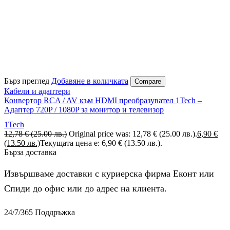
Бърз преглед
Добавяне в количката
Compare
Кабели и адаптери
Конвертор RCA / AV към HDMI преобразувател 1Tech –
Адаптер 720P / 1080P за монитор и телевизор
1Tech
12,78
€
(25.00 лв.)
Original price was: 12,78 € (25.00 лв.).
6,90
€
(13.50 лв.)
Текущата цена е: 6,90 € (13.50 лв.).
Бърза доставка
Извършваме доставки с куриерска фирма Еконт или
Спиди до офис или до адрес на клиента.
24/7/365 Поддръжка