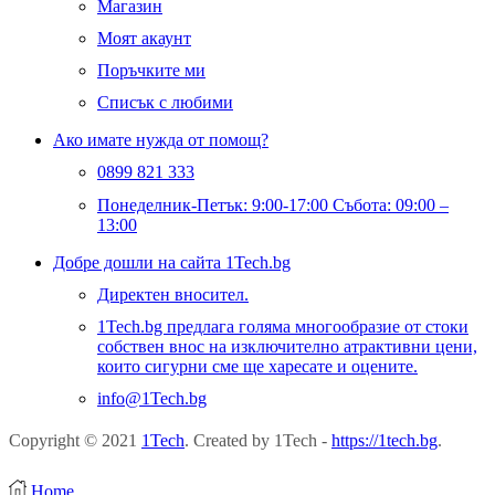
Магазин
Моят акаунт
Поръчките ми
Списък с любими
Ако имате нужда от помощ?
0899 821 333
Понеделник-Петък: 9:00-17:00 Събота: 09:00 –
13:00
Добре дошли на сайта 1Tech.bg
Директен вносител.
1Tech.bg предлага голяма многообразие от стоки
собствен внос на изключително атрактивни цени,
които сигурни сме ще харесате и оцените.
info@1Tech.bg
Copyright © 2021
1Tech
. Created by 1Tech -
https://1tech.bg
.
Home