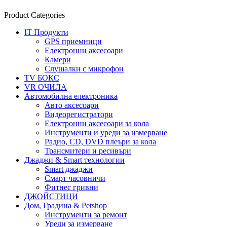
Product Categories
IT Продукти
GPS приемници
Електронни аксесоари
Камери
Слушалки с микрофон
TV БОКС
VR ОЧИЛА
Автомобилна електроника
Авто аксесоари
Видеорегистратори
Електронни аксесоари за кола
Инструменти и уреди за измерване
Радио, CD, DVD плеъри за кола
Трансмитери и ресивъри
Джаджи & Smart технологии
Smart джаджи
Смарт часовничи
Фитнес гривни
ДЖОЙСТИЦИ
Дом, Градина & Petshop
Инструменти за ремонт
Уреди за измерване