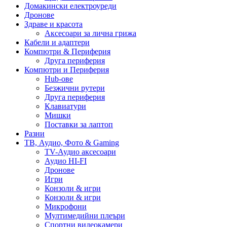
Домакински електроуреди
Дронове
Здраве и красота
Аксесоари за лична грижа
Кабели и адаптери
Компютри & Периферия
Друга периферия
Компютри и Периферия
Hub-ове
Безжични рутери
Друга периферия
Клавиатури
Мишки
Поставки за лаптоп
Разни
ТВ, Аудио, Фото & Gaming
TV-Аудио аксесоари
Аудио HI-FI
Дронове
Игри
Конзоли & игри
Конзоли & игри
Микрофони
Мултимедийни плеъри
Спортни видеокамери