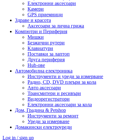
Електронни аксесоари
Камери
GPS приемници
Здраве и красота
Аксесоари за лична грижа
Компютри и Периферия
Мишки
Безжични рутери
Клавиатури
Поставки за лаптоп
Друга периферия
Hub-ове
Автомобилна електроника
Инструменти и уреди за измерване
Радио, CD, DVD плеъри за кола
Авто аксесоари
Трансмитери и ресивъри
Видеорегистратори
Електронни аксесоари за кола
Дом, Градина & Petshop
Инструменти за ремонт
Уреди за измерване
Домакински електроуреди
Log in / sign up