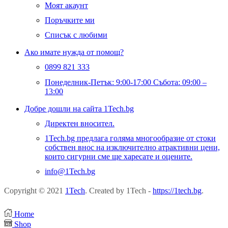
Моят акаунт
Поръчките ми
Списък с любими
Ако имате нужда от помощ?
0899 821 333
Понеделник-Петък: 9:00-17:00 Събота: 09:00 –
13:00
Добре дошли на сайта 1Tech.bg
Директен вносител.
1Tech.bg предлага голяма многообразие от стоки
собствен внос на изключително атрактивни цени,
които сигурни сме ще харесате и оцените.
info@1Tech.bg
Copyright © 2021
1Tech
. Created by 1Tech -
https://1tech.bg
.
Home
Shop