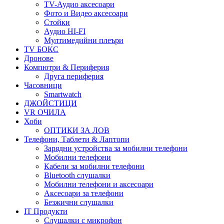
TV-Аудио аксесоари
Фото и Видео аксесоари
Стойки
Аудио HI-FI
Мултимедийни плеъри
TV БОКС
Дронове
Компютри & Периферия
Друга периферия
Часовници
Smartwatch
ДЖОЙСТИЦИ
VR ОЧИЛА
Хоби
ОПТИКИ ЗА ЛОВ
Телефони, Таблети & Лаптопи
Зарядни устройства за мобилни телефони
Мобилни телефони
Кабели за мобилни телефони
Bluetooth слушалки
Мобилни телефони и аксесоари
Аксесоари за телефони
Безжични слушалки
IT Продукти
Слушалки с микрофон