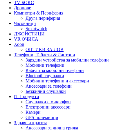
TV БОКС
Дронове
Компютри & Периферия
Друга периферия
Часовници
Smartwatch
ДЖОЙСТИЦИ
VR ОЧИЛА
Хоби
ОПТИКИ ЗА ЛОВ
Телефони, Таблети & Лаптопи
Зарядни устройства за мобилни телефони
Мобилни телефони
Кабели за мобилни телефони
Bluetooth слушалки
Мобилни телефони и аксесоари
Аксесоари за телефони
Безжични слушалки
IT Продукти
Слушалки с микрофон
Електронни аксесоари
Камери
GPS приемници
Здраве и красота
Аксесоари за лична грижа