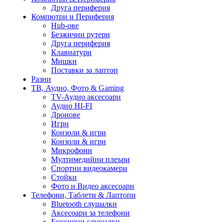
Друга периферия
Компютри и Периферия
Hub-ове
Безжични рутери
Друга периферия
Клавиатури
Мишки
Поставки за лаптоп
Разни
ТВ, Аудио, Фото & Gaming
TV-Аудио аксесоари
Аудио HI-FI
Дронове
Игри
Конзоли & игри
Конзоли & игри
Микрофони
Мултимедийни плеъри
Спортни видеокамери
Стойки
Фото и Видео аксесоари
Телефони, Таблети & Лаптопи
Bluetooth слушалки
Аксесоари за телефони
Безжични слушалки