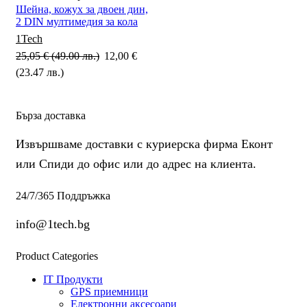
Шейна, кожух за двоен дин,
2 DIN мултимедия за кола
1Tech
25,05
€
(49.00 лв.)
Original
12,00
€
(23.47 лв.)
Текущата
price
цена
was:
е:
25,05 €
Бърза доставка
12,00 €
(49.00
(23.47
лв.).
Извършваме доставки с куриерска фирма Еконт
лв.).
или Спиди до офис или до адрес на клиента.
24/7/365 Поддръжка
info@1tech.bg
Product Categories
IT Продукти
GPS приемници
Електронни аксесоари