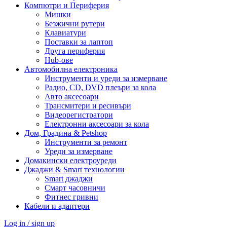
Компютри и Периферия
Мишки
Безжични рутери
Клавиатури
Поставки за лаптоп
Друга периферия
Hub-ове
Автомобилна електроника
Инструменти и уреди за измерване
Радио, CD, DVD плеъри за кола
Авто аксесоари
Трансмитери и ресивъри
Видеорегистратори
Електронни аксесоари за кола
Дом, Градина & Petshop
Инструменти за ремонт
Уреди за измерване
Домакински електроуреди
Джаджи & Smart технологии
Smart джаджи
Смарт часовничи
Фитнес гривни
Кабели и адаптери
Log in / sign up