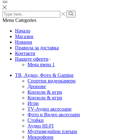
Search
input
Search
Menu
Categories
Начало
Магазин
Новини
Правила за доставка
Контакти
Нашите оферти
Mega menu 1
ТВ, Аудио, Фото & Gaming
Спортни видеокамери
Дронове
Конзоли & игри
Конзоли & игри
Игри
TV-Аудио аксесоари
Фото и Видео аксесоари
Стойки
Аудио HI-FI
Мултимедийни плеъри
Микрофони