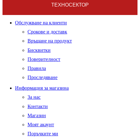
ТЕХНОСЕКТОР
Facebook
Twitter
Instagram
Pinterest
Linkedin
Youtube
Vimeo
Обслужване на клиенти
Срокове и доставк
Връщане на продукт
Бисквитки
Поверителност
Правила
Проследяване
Информация за магазина
За нас
Контакти
Магазин
Моят акаунт
Поръчките ми