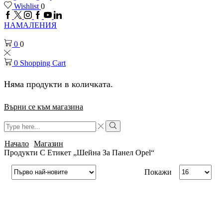
Wishlist
0
Facebook
Twitter
Instagram
Google
Youtube
Linkedin
plus
НАМАЛЕНИЯ
0
0
0
Shopping Cart
Няма продукти в количката.
Върни се към магазина
Search
input
Search
Начало
Магазин
Продукти С Етикет „шейна За Панел Opel“
Брой
Покажи
продукти
на
страница
SALE
52%