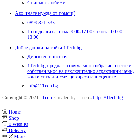
Списък с любими
Ако имате нужда от помощ?
0899 821 333
Понеделник-Петък: 9:00-17:00 Събота: 09:00 –
13:00
Добре дошли на сайта 1Tech.bg
Директен вносител.
1Tech.bg предлага голяма многообразие от стоки
собствен внос на изключително атрактивни цени,
които сигурни сме ще харесате и оцените.
info@1Tech.bg
Copyright © 2021
1Tech
. Created by 1Tech -
https://1tech.bg
.
Home
Shop
0
Wishlist
Delivery
More