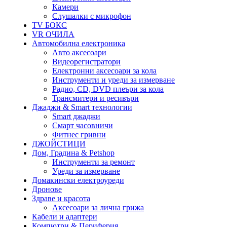
Камери
Слушалки с микрофон
TV БОКС
VR ОЧИЛА
Автомобилна електроника
Авто аксесоари
Видеорегистратори
Електронни аксесоари за кола
Инструменти и уреди за измерване
Радио, CD, DVD плеъри за кола
Трансмитери и ресивъри
Джаджи & Smart технологии
Smart джаджи
Смарт часовничи
Фитнес гривни
ДЖОЙСТИЦИ
Дом, Градина & Petshop
Инструменти за ремонт
Уреди за измерване
Домакински електроуреди
Дронове
Здраве и красота
Аксесоари за лична грижа
Кабели и адаптери
Компютри & Периферия