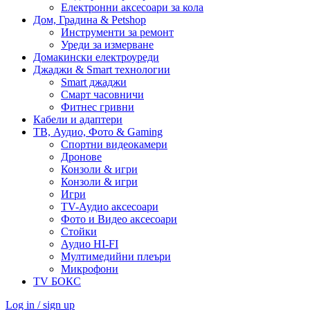
Електронни аксесоари за кола
Дом, Градина & Petshop
Инструменти за ремонт
Уреди за измерване
Домакински електроуреди
Джаджи & Smart технологии
Smart джаджи
Смарт часовничи
Фитнес гривни
Кабели и адаптери
ТВ, Аудио, Фото & Gaming
Спортни видеокамери
Дронове
Конзоли & игри
Конзоли & игри
Игри
TV-Аудио аксесоари
Фото и Видео аксесоари
Стойки
Аудио HI-FI
Мултимедийни плеъри
Микрофони
TV БОКС
Log in / sign up