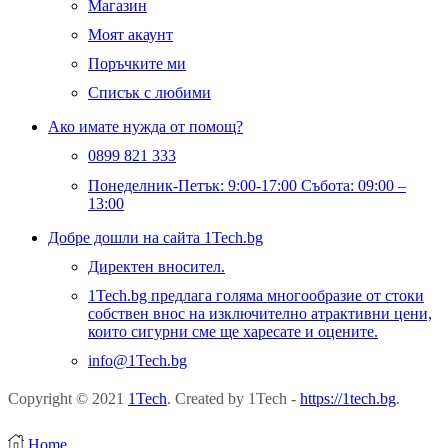
Магазин
Моят акаунт
Поръчките ми
Списък с любими
Ако имате нужда от помощ?
0899 821 333
Понеделник-Петък: 9:00-17:00 Събота: 09:00 –
13:00
Добре дошли на сайта 1Tech.bg
Директен вносител.
1Tech.bg предлага голяма многообразие от стоки
собствен внос на изключително атрактивни цени,
които сигурни сме ще харесате и оцените.
info@1Tech.bg
Copyright © 2021
1Tech
. Created by 1Tech -
https://1tech.bg
.
Home