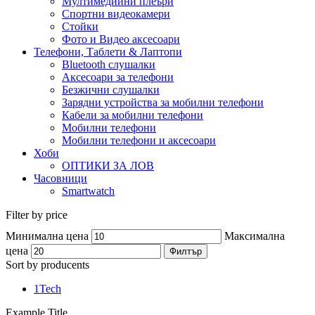
Мултимедийни плеъри
Спортни видеокамери
Стойки
Фото и Видео аксесоари
Телефони, Таблети & Лаптопи
Bluetooth слушалки
Аксесоари за телефони
Безжични слушалки
Зарядни устройства за мобилни телефони
Кабели за мобилни телефони
Мобилни телефони
Мобилни телефони и аксесоари
Хоби
ОПТИКИ ЗА ЛОВ
Часовници
Smartwatch
Filter by price
Минимална цена
Максимална
цена
Филтър
Sort by producents
1Tech
Example Title