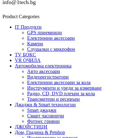
info@1tech.bg
Product Categories
IT Продукти
GPS приемници
Електронни аксесоари
Камери
Слушалки с микрофон
TV БОКС
VR ОЧИЛА
Автомобилна електроника
Авто аксесоари
Видеорегистратори
Електронни аксесоари за кола
Инструменти и уреди за измерване
Радио, CD, DVD плеъри за кола
Трансмитери и ресивъри
Джаджи & Smart технологии
Smart джаджи
Смарт часовничи
Фитнес гривни
ДЖОЙСТИЦИ
Дом, Градина & Petshop
Инструменти за ремонт