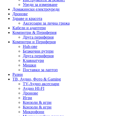
Уреди за измерване
Домакински електроуреди
Дронове
Здраве и красота
Аксесоари за лична грижа
Кабели и адаптери
Компютри & Периферия
Друга периферия
Компютри и Периферия
Hub-ове
Безжични рутери
Друга периферия
Клавиатури
Мишки
Поставки за лаптоп
Разни
ТВ, Аудио, Фото & Gaming
TV-Аудио аксесоари
Аудио HI-FI
Дронове
Игри
Конзоли & игри
Конзоли & игри
Микрофони