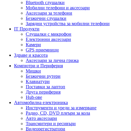
Bluetooth слушалки
Мобилни телефони и аксесоари
Аксесоари за телефони
Безжични слушалки
Зарядни устройства за мобилни телефони
IT Продукти
Слушалки с микрофон
Електронни аксесоари
Камери
GPS приемници
Здраве и красота
Аксесоари за лична грижа
Компютри и Периферия
Мишки
Безжични рутери
Клавиатури
Поставки за лаптоп
Друга периферия
Hub-ове
Автомобилна електроника
Инструменти и уреди за измерване
Радио, CD, DVD плеъри за кола
Авто аксесоари
Трансмитери и ресивъри
Видеорегистратори