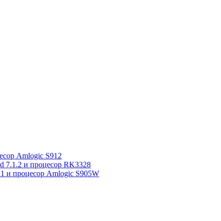
сор Amlogic S912
7.1.2 и процесор RK3328
1 и процесор Amlogic S905W