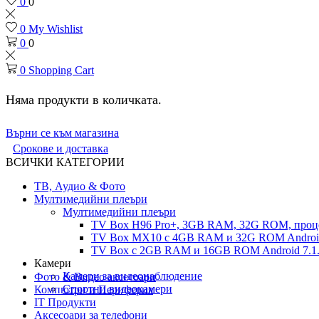
0
0
0
My Wishlist
0
0
0
Shopping Cart
Няма продукти в количката.
Върни се към магазина
Срокове и доставка
ВСИЧКИ КАТЕГОРИИ
ТВ, Аудио & Фото
Мултимедийни плеъри
Мултимедийни плеъри
TV Box H96 Pro+, 3GB RAM, 32G ROM, проце
TV Box MX10 с 4GB RAM и 32G ROM Android 
TV Box с 2GB RAM и 16GВ ROM Android 7.1.
Камери
Камери за видеонаблюдение
Фото & Видео аксесоари
Спортни видеокамери
Компютри и Периферия
IT Продукти
Аксесоари за телефони