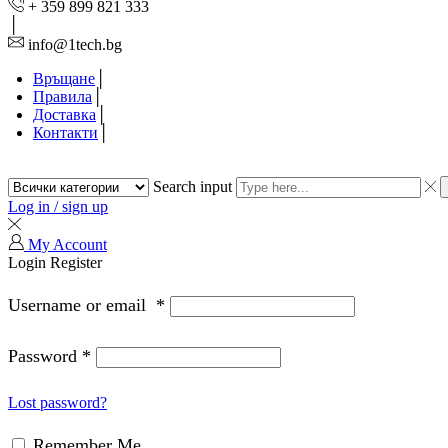
+ 359 899 821 333
info@1tech.bg
Връщане
Правила
Доставка
Контакти
Search input
Log in / sign up
My Account
Login
Register
Username or email
*
Password
*
Lost password?
Remember Me