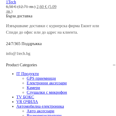
1Tech
Original
6,50
€
(12.71 лв.)
2,60
€
(5.09
Текущата
price
лв.)
цена
was:
Бърза доставка
е:
6,50 €
2,60 €
(12.71
Извършваме доставки с куриерска фирма Еконт или
(5.09
лв.).
Спиди до офис или до адрес на клиента.
лв.).
24/7/365 Поддръжка
info@1tech.bg
Product Categories
IT Продукти
GPS приемници
Електронни аксесоари
Камери
Слушалки с микрофон
TV БОКС
VR ОЧИЛА
Автомобилна електроника
Авто аксесоари
Видеорегистратори