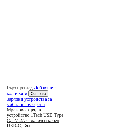
Бърз преглед
Добавяне в
количката
Compare
Зарядни устройства за
мобилни телефони
Мрежово зарядно
устройство 1Tech USB Type-
C, 5V 2A с включен кабел
USB-C, Бял