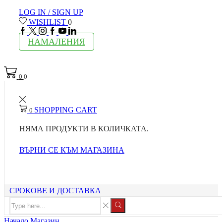
LOG IN / SIGN UP
WISHLIST
0
FACEBOOK
TWITTER
INSTAGRAM
GOOGLE
YOUTUBE
LINKEDIN
PLUS
НАМАЛЕНИЯ
0
0
SHOPPING CART
0
НЯМА ПРОДУКТИ В КОЛИЧКАТА.
ВЪРНИ СЕ КЪМ МАГАЗИНА
СРОКОВЕ И ДОСТАВКА
Search
input
Search
Начало
Магазин