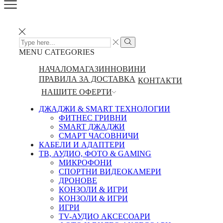
SEARCH
INPUT
Search
MENU
CATEGORIES
НАЧАЛО
МАГАЗИН
НОВИНИ
ПРАВИЛА ЗА ДОСТАВКА
КОНТАКТИ
НАШИТЕ ОФЕРТИ
ДЖАДЖИ & SMART ТЕХНОЛОГИИ
ФИТНЕС ГРИВНИ
SMART ДЖАДЖИ
СМАРТ ЧАСОВНИЧИ
КАБЕЛИ И АДАПТЕРИ
ТВ, АУДИО, ФОТО & GAMING
МИКРОФОНИ
СПОРТНИ ВИДЕОКАМЕРИ
ДРОНОВЕ
КОНЗОЛИ & ИГРИ
КОНЗОЛИ & ИГРИ
ИГРИ
TV-АУДИО АКСЕСОАРИ