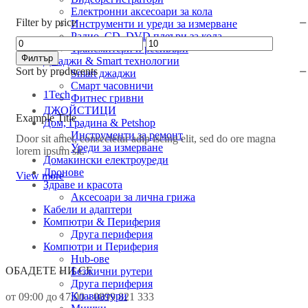
Електронни аксесоари за кола
Filter by price
Инструменти и уреди за измерване
Радио, CD, DVD плеъри за кола
Минимална
Максимална
Трансмитери и ресивъри
цена
цена
Филтър
Джаджи & Smart технологии
Sort by producents
Smart джаджи
Смарт часовничи
1Tech
Фитнес гривни
ДЖОЙСТИЦИ
Example Title
Дом, Градина & Petshop
Инструменти за ремонт
Door sit amet, consectetur adip iscing elit, sed do ore magna
Уреди за измерване
lorem ipsum sit.
Домакински електроуреди
Дронове
View more
Здраве и красота
Аксесоари за лична грижа
Кабели и адаптери
Компютри & Периферия
Друга периферия
Компютри и Периферия
Hub-ове
ОБАДЕТЕ НИ СЕ
Безжични рутери
Друга периферия
Клавиатури
от 09:00 до 17:00 - 0899 821 333