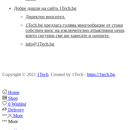
Добре дошли на сайта 1Tech.bg
Директен вносител.
1Tech.bg предлага голяма многообразие от стоки
собствен внос на изключително атрактивни цени,
които сигурни сме ще харесате и оцените.
info@1Tech.bg
Copyright © 2021
1Tech
. Created by 1Tech -
https://1tech.bg
.
Home
Shop
0
Wishlist
Delivery
More
More