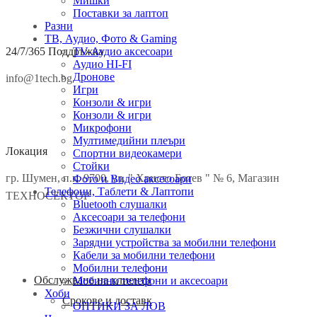
Мишки
Поставки за лаптоп
Разни
ТВ, Аудио, Фото & Gaming
24/7/365 Поддръжка
TV-Аудио аксесоари
Аудио HI-FI
Дронове
info@1tech.bg
Игри
Конзоли & игри
Конзоли & игри
Микрофони
Мултимедийни плеъри
Локация
Спортни видеокамери
Стойки
гр. Шумен, п.к. 9700, ул. " Христо Ботев " № 6, Магазин
Фото и Видео аксесоари
Телефони, Таблети & Лаптопи
ТЕХНОСЕКТОР
Bluetooth слушалки
Аксесоари за телефони
Безжични слушалки
Зарядни устройства за мобилни телефони
Кабели за мобилни телефони
Мобилни телефони
Facebook
Twitter
Instagram
Pinterest
Linkedin
Youtube
Vimeo
Обслужване на клиенти
Мобилни телефони и аксесоари
Хоби
Срокове и доставк
ОПТИКИ ЗА ЛОВ