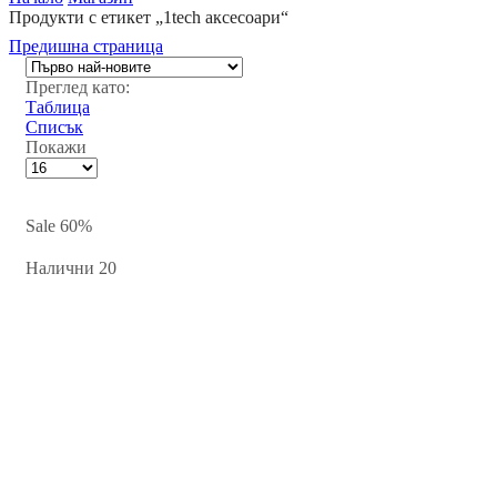
Продукти с етикет „1tech аксесоари“
Предишна страница
Преглед като:
Таблица
Списък
Покажи
Брой
продукти
на
страница
Sale
60%
Налични 20