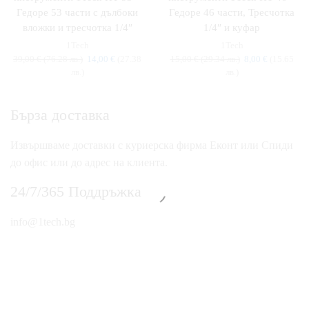
Гедоре 53 части с дълбоки
Гедоре 46 части, Тресчотка
вложки и тресчотка 1/4″
1/4″ и куфар
1Tech
1Tech
39,00
€
(76.28 лв.)
14,00
€
(27.38
15,00
€
(29.34 лв.)
8,00
€
(15.65
лв.)
лв.)
Бърза доставка
Извършваме доставки с куриерска фирма Еконт или Спиди
до офис или до адрес на клиента.
24/7/365 Поддръжка
info@1tech.bg