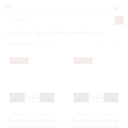
0
Начало
Магазин
Продукти С Етикет „1tech Инструменти“
SALE
64%
SALE
47%
Compare
Compare
Инструменти за ремонт
Инструменти за ремонт
Професионален комплект
Професионален комплект
инструменти 1Tech HT-53 –
инструменти 1Tech HT-46 –