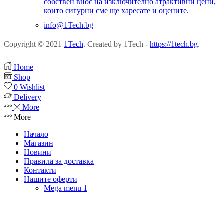
собствен внос на изключително атрактивни цени,
които сигурни сме ще харесате и оцените.
info@1Tech.bg
Copyright © 2021
1Tech
. Created by 1Tech -
https://1tech.bg
.
Home
Shop
0
Wishlist
Delivery
More
More
Начало
Магазин
Новини
Правила за доставка
Контакти
Нашите оферти
Mega menu 1