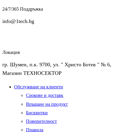
24/7/365 Поддръжка
info@1tech.bg
Локация
гр. Шумен, п.к. 9700, ул. " Христо Ботев " № 6,
Магазин ТЕХНОСЕКТОР
Facebook
Twitter
Instagram
Pinterest
Linkedin
Youtube
Vimeo
Обслужване на клиенти
Срокове и доставк
Връщане на продукт
Бисквитки
Поверителност
Правила