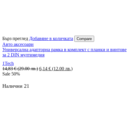
Бърз преглед
Добавяне в количката
Compare
Авто аксесоари
Универсална адапторна рамка в комплект с планки и винтове
за 2 DIN мултимедия
1Tech
14,83
€
(29.00 лв.)
Original
6,14
€
(12.00 лв.)
Текущата
Sale
50%
price
цена
was:
е:
14,83 €
6,14 €
Налични 21
(29.00
(12.00
лв.).
лв.).