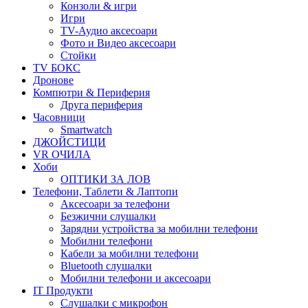
Конзоли & игри
Игри
TV-Аудио аксесоари
Фото и Видео аксесоари
Стойки
TV БОКС
Дронове
Компютри & Периферия
Друга периферия
Часовници
Smartwatch
ДЖОЙСТИЦИ
VR ОЧИЛА
Хоби
ОПТИКИ ЗА ЛОВ
Телефони, Таблети & Лаптопи
Аксесоари за телефони
Безжични слушалки
Зарядни устройства за мобилни телефони
Мобилни телефони
Кабели за мобилни телефони
Bluetooth слушалки
Мобилни телефони и аксесоари
IT Продукти
Слушалки с микрофон