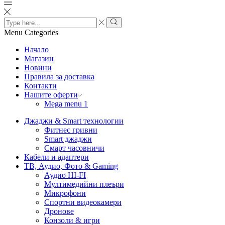
Search
input
Search
Menu
Categories
Начало
Магазин
Новини
Правила за доставка
Контакти
Нашите оферти
Mega menu 1
Джаджи & Smart технологии
Фитнес гривни
Smart джаджи
Смарт часовничи
Кабели и адаптери
ТВ, Аудио, Фото & Gaming
Аудио HI-FI
Мултимедийни плеъри
Микрофони
Спортни видеокамери
Дронове
Конзоли & игри