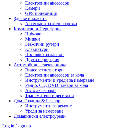
Електронни аксесоари
Камери
GPS приемници
Здраве и красота
Аксесоари за лична грижа
Компютри и Периферия
Hub-ове
Мишки
Безжични рутери
Клавиатури
Поставки за лаптоп
Друга периферия
Автомобилна електроника
Видеорегистратори
Електронни аксесоари за кола
Инструменти и уреди за измерване
Радио, CD, DVD плеъри за кола
Авто аксесоари
Трансмитери и ресивъри
Дом, Градина & Petshop
Инструменти за ремонт
Уреди за измерване
Домакински електроуреди
Log in / sign up