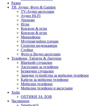
Разни
ТВ, Аудио, Фото & Gaming
TV-Аудио аксесоари
Аудио HI-FI
Дронове
Игри
Конзоли & игри
Конзоли & игри
Микрофони
Мултимедийни плеъри
Спортни видеокамери
Стойки
Фото и Видео аксесоари
Телефони, Таблети & Лаптопи
Bluetooth слушалки
Аксесоари за телефони
Безжични слушалки
Зарядни устройства за мобилни телефони
Кабели за мобилни телефони
Мобилни телефони
Мобилни телефони и аксесоари
Хоби
ОПТИКИ ЗА ЛОВ
Часовници
Smartwatch