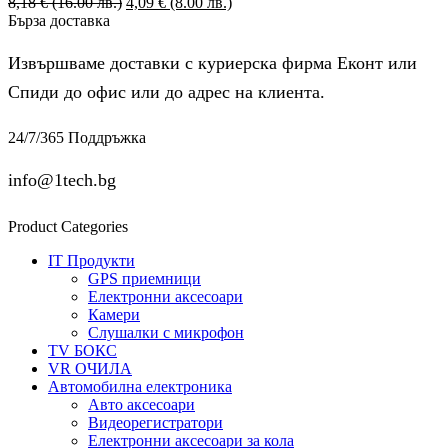
8,18
€
(16.00 лв.)
Original
4,09
€
(8.00 лв.)
Текущата
Бърза доставка
price
цена
was:
е:
8,18 €
4,09 €
Извършваме доставки с куриерска фирма Еконт или
(16.00
(8.00
Спиди до офис или до адрес на клиента.
лв.).
лв.).
24/7/365 Поддръжка
info@1tech.bg
Product Categories
IT Продукти
GPS приемници
Електронни аксесоари
Камери
Слушалки с микрофон
TV БОКС
VR ОЧИЛА
Автомобилна електроника
Авто аксесоари
Видеорегистратори
Електронни аксесоари за кола