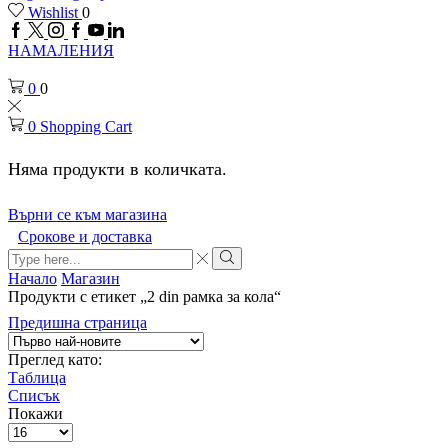
Wishlist
0
Facebook
Twitter
Instagram
Google
Youtube
Linkedin
plus
НАМАЛЕНИЯ
0
0
0
Shopping Cart
Няма продукти в количката.
Върни се към магазина
Срокове и доставка
Search
input
Search
Начало
Магазин
Продукти с етикет „2 din рамка за кола“
Предишна страница
Преглед като:
Таблица
Списък
Покажи
Брой