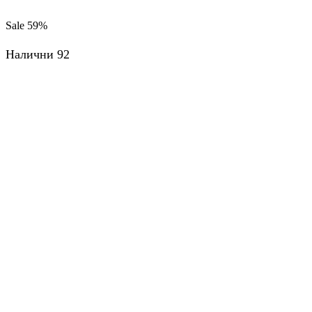
продукти
на
Sale
59%
страница
Налични 92