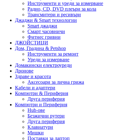
Инструменти и уреди за измерване
Радио, CD, DVD плеъри за кола
Трансмитери и ресивъри
Джаджи & Smart технологии
Smart джаджи
Смарт часовничи
Фитнес гривни
ДЖОЙСТИЦИ
Дом, Градина & Petshop
Инструменти за ремонт
Уреди за измерване
Домакински електроуреди
Дронове
Здраве и красота
Аксесоари за лична грижа
Кабели и адаптери
Компютри & Периферия
Друга периферия
Компютри и Периферия
Hub-ове
Безжични рутери
Друга периферия
Клавиатури
Мишки
Поставки за лаптоп