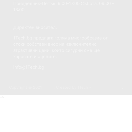
Понеделник-Петък: 9:00-17:00 Събота: 09:00 –
13:00
Добре дошли на сайта 1Tech.bg
Директен вносител.
1Tech.bg предлага голяма многообразие от
стоки собствен внос на изключително
атрактивни цени, които сигурни сме ще
харесате и оцените.
info@1Tech.bg
Copyright © 2021
1Tech
. Created by 1Tech -
https://1tech.bg
.