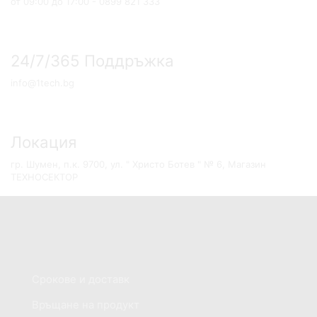
от 09:00 до 17:00 - 0899 821 333
24/7/365 Поддръжка
info@1tech.bg
Локация
гр. Шумен, п.к. 9700, ул. " Христо Ботев " № 6, Магазин
ТЕХНОСЕКТОР
Обслужване на клиенти
Срокове и доставк
Връщане на продукт