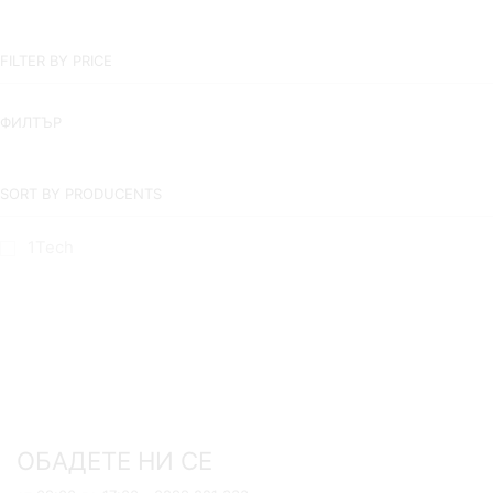
FILTER BY PRICE
ФИЛТЪР
SORT BY PRODUCENTS
1Tech
EXAMPLE TITLE
Door sit amet, consectetur adip iscing elit, sed do ore magna
lorem ipsum sit.
VIEW MORE
ОБАДЕТЕ НИ СЕ