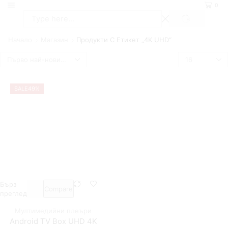
0
SEARCH
Search
input
Начало
Магазин
Продукти С Етикет „4K UHD“
Брой
продукти
на
страница
SALE
49%
Бърз
Compare
преглед
Мултимедийни плеъри
Android TV Box UHD 4K