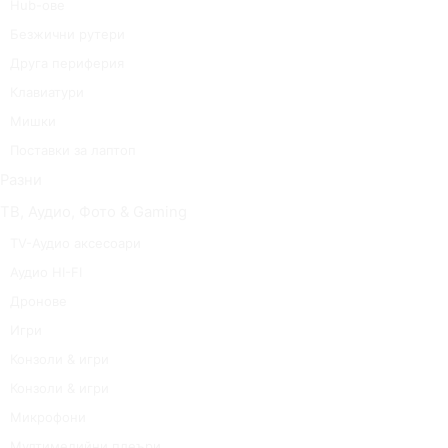
Hub-ове
Безжични рутери
Друга периферия
Клавиатури
Мишки
Поставки за лаптоп
Разни
ТВ, Аудио, Фото & Gaming
TV-Аудио аксесоари
Аудио HI-FI
Дронове
Игри
Конзоли & игри
Конзоли & игри
Микрофони
Мултимедийни плеъри