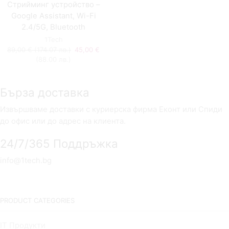
Стрийминг устройство –
Google Assistant, Wi-Fi
2.4/5G, Bluetooth
1Tech
89,00
€
(174.07 лв.)
Original
45,00
€
(88.00 лв.)
Текущата
price
цена
was:
е:
89,00 €
45,00 €
(174.07
Бърза доставка
(88.00
лв.).
лв.).
Извършваме доставки с куриерска фирма Еконт или Спиди
до офис или до адрес на клиента.
24/7/365 Поддръжка
info@1tech.bg
PRODUCT CATEGORIES
IT Продукти