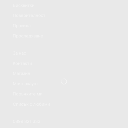
Бисквитки
Поверителност
Правила
Проследяване
Информация за магазина
За нас
Контакти
Магазин
Моят акаунт
Поръчките ми
Списък с любими
Ако имате нужда от помощ?
0899 821 333