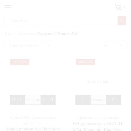
0
Начало
Магазин
Продукти С Етикет „5.0“
SALE
36%
SALE
52%
ИЗЧЕРПАН
Compare
Compare
Аудио HI-FI
,
Трансмитери и
Трансмитери и ресивъри
ресивъри
FM трансмитер с RGB BT-
Аудио приемник с Bluetooth
M34, Bluetooth, Handsfree,