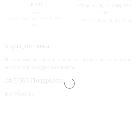
– BT-21
LED дисплей, 2 x USB, 12V-
24V
1Tech
19,94
€
(39.00 лв.)
12,78
€
(25.00
12,78
€
(25.00 лв.)
6,14
€
(12.00
лв.)
лв.)
Бърза доставка
Извършваме доставки с куриерска фирма Еконт или Спиди
до офис или до адрес на клиента.
24/7/365 Поддръжка
info@1tech.bg