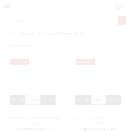
0
Начало
Магазин
Продукти С Етикет „5V 2A“
SALE
60%
SALE
60%
Compare
Compare
Зарядни устройства за мобилни
Зарядни устройства за мобилни
телефони
телефони
Мрежово зарядно
Мрежово зарядно