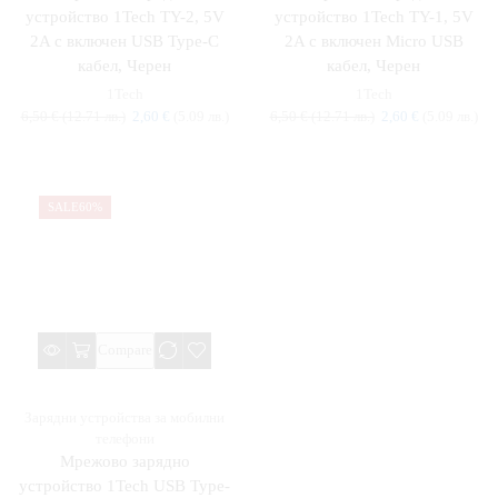
устройство 1Tech TY-2, 5V
устройство 1Tech TY-1, 5V
2A с включен USB Type-C
2A с включен Micro USB
кабел, Черен
кабел, Черен
1Tech
1Tech
6,50
€
(12.71 лв.)
2,60
€
(5.09 лв.)
6,50
€
(12.71 лв.)
2,60
€
(5.09 лв.)
SALE
60%
Compare
Зарядни устройства за мобилни
телефони
Мрежово зарядно
устройство 1Tech USB Type-