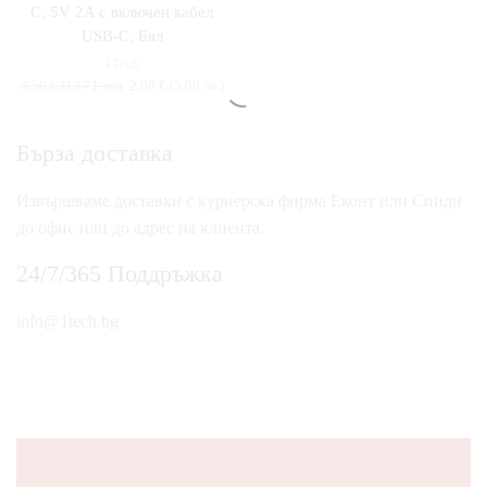
C, 5V 2A с включен кабел
USB-C, Бял
1Tech
6,50
€
(12.71 лв.)
2,60
€
(5.09 лв.)
Бърза доставка
Извършваме доставки с куриерска фирма Еконт или Спиди
до офис или до адрес на клиента.
24/7/365 Поддръжка
info@1tech.bg