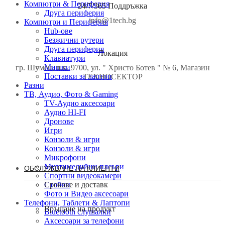
Компютри & Периферия
24/7/365 Поддръжка
Друга периферия
info@1tech.bg
Компютри и Периферия
Hub-ове
Безжични рутери
Друга периферия
Локация
Клавиатури
Мишки
гр. Шумен, п.к. 9700, ул. " Христо Ботев " № 6, Магазин
Поставки за лаптоп
ТЕХНОСЕКТОР
Разни
ТВ, Аудио, Фото & Gaming
TV-Аудио аксесоари
Аудио HI-FI
Дронове
Игри
Конзоли & игри
Конзоли & игри
Микрофони
Мултимедийни плеъри
ОБСЛУЖВАНЕ НА КЛИЕНТИ
Спортни видеокамери
Стойки
Срокове и доставк
Фото и Видео аксесоари
Телефони, Таблети & Лаптопи
Връщане на продукт
Bluetooth слушалки
Аксесоари за телефони