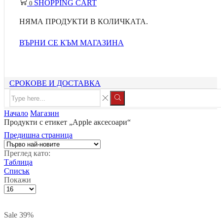
SHOPPING CART
0
НЯМА ПРОДУКТИ В КОЛИЧКАТА.
ВЪРНИ СЕ КЪМ МАГАЗИНА
СРОКОВЕ И ДОСТАВКА
Search
input
Search
Начало
Магазин
Продукти с етикет „Apple аксесоари“
Предишна страница
Преглед като:
Таблица
Списък
Покажи
Брой
продукти
на
Sale
39%
страница