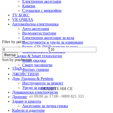
Електронни аксесоари
Камери
Слушалки с микрофон
TV БОКС
VR ОЧИЛА
Автомобилна електроника
Авто аксесоари
Видеорегистратори
Електронни аксесоари за кола
Filter by price
Инструменти и уреди за измерване
Радио, CD, DVD плеъри за кола
Минимална
Максимална
Трансмитери и ресивъри
цена
цена
Филтър
Джаджи & Smart технологии
Sort by producents
Smart джаджи
EXAMPLE TITLE
Смарт часовничи
1Tech
Фитнес гривни
Door sit amet, consectetur adip iscing elit, sed do ore magna
ДЖОЙСТИЦИ
lorem ipsum sit.
Дом, Градина & Petshop
Инструменти за ремонт
View more
Уреди за измерване
ОБАДЕТЕ НИ СЕ
Домакински електроуреди
от 09:00 до 17:00 - 0899 821 333
Дронове
Здраве и красота
Аксесоари за лична грижа
Кабели и адаптери