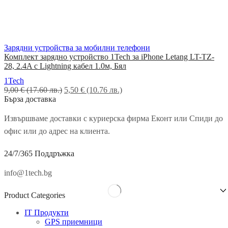
Зарядни устройства за мобилни телефони
Комплект зарядно устройство 1Tech за iPhone Letang LT-TZ-
28, 2.4A с Lightning кабел 1.0м, Бял
1Tech
9,00
€
(17.60 лв.)
Original
5,50
€
(10.76 лв.)
Текущата
Бърза доставка
price
цена
was:
е:
9,00 €
5,50 €
Извършваме доставки с куриерска фирма Еконт или Спиди до
(17.60
(10.76
офис или до адрес на клиента.
лв.).
лв.).
24/7/365 Поддръжка
info@1tech.bg
Product Categories
IT Продукти
GPS приемници