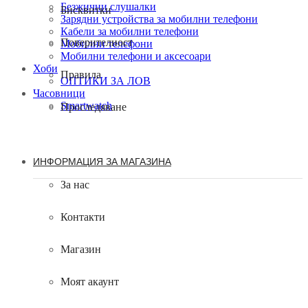
Безжични слушалки
Бисквитки
Зарядни устройства за мобилни телефони
Кабели за мобилни телефони
Поверителност
Мобилни телефони
Мобилни телефони и аксесоари
Хоби
Правила
ОПТИКИ ЗА ЛОВ
Часовници
Smartwatch
Проследяване
ИНФОРМАЦИЯ ЗА МАГАЗИНА
За нас
Контакти
Магазин
Моят акаунт