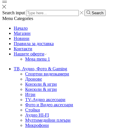
Search input
Search
Menu
Categories
Начало
Магазин
Новини
Правила за доставка
Контакти
Нашите оферти
Mega menu 1
ТВ, Аудио, Фото & Gaming
Спортни видеокамери
Дронове
Конзоли & игри
Конзоли & игри
Игри
TV-Аудио аксесоари
Фото и Видео аксесоари
Стойки
Аудио HI-FI
Мултимедийни плеъри
Микрофони