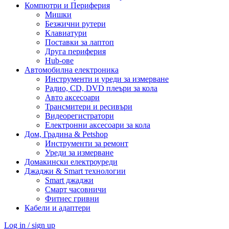
Компютри и Периферия
Мишки
Безжични рутери
Клавиатури
Поставки за лаптоп
Друга периферия
Hub-ове
Автомобилна електроника
Инструменти и уреди за измерване
Радио, CD, DVD плеъри за кола
Авто аксесоари
Трансмитери и ресивъри
Видеорегистратори
Електронни аксесоари за кола
Дом, Градина & Petshop
Инструменти за ремонт
Уреди за измерване
Домакински електроуреди
Джаджи & Smart технологии
Smart джаджи
Смарт часовничи
Фитнес гривни
Кабели и адаптери
Log in / sign up