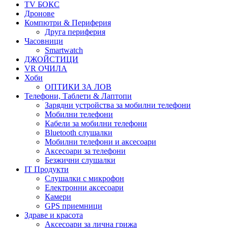
TV БОКС
Дронове
Компютри & Периферия
Друга периферия
Часовници
Smartwatch
ДЖОЙСТИЦИ
VR ОЧИЛА
Хоби
ОПТИКИ ЗА ЛОВ
Телефони, Таблети & Лаптопи
Зарядни устройства за мобилни телефони
Мобилни телефони
Кабели за мобилни телефони
Bluetooth слушалки
Мобилни телефони и аксесоари
Аксесоари за телефони
Безжични слушалки
IT Продукти
Слушалки с микрофон
Електронни аксесоари
Камери
GPS приемници
Здраве и красота
Аксесоари за лична грижа