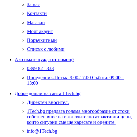
За нас
Контакти
Магазин
Моят акаунт
Поръчките ми
Списък с любими
Ако имате нужда от помощ?
0899 821 333
Понеделник-Петък: 9:00-17:00 Събота: 09:00 –
13:00
Добре дошли на сайта 1Tech.bg
Директен вносител.
1Tech.bg предлага голяма многообразие от стоки
собствен внос на изключително атрактивни цени,
които сигурни сме ще харесате и оцените.
info@1Tech.bg