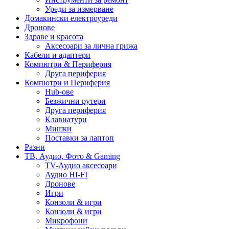
Уреди за измерване
Домакински електроуреди
Дронове
Здраве и красота
Аксесоари за лична грижа
Кабели и адаптери
Компютри & Периферия
Друга периферия
Компютри и Периферия
Hub-ове
Безжични рутери
Друга периферия
Клавиатури
Мишки
Поставки за лаптоп
Разни
ТВ, Аудио, Фото & Gaming
TV-Аудио аксесоари
Аудио HI-FI
Дронове
Игри
Конзоли & игри
Конзоли & игри
Микрофони