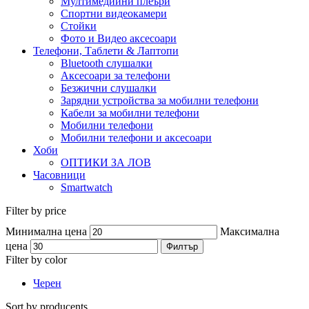
Мултимедийни плеъри
Спортни видеокамери
Стойки
Фото и Видео аксесоари
Телефони, Таблети & Лаптопи
Bluetooth слушалки
Аксесоари за телефони
Безжични слушалки
Зарядни устройства за мобилни телефони
Кабели за мобилни телефони
Мобилни телефони
Мобилни телефони и аксесоари
Хоби
ОПТИКИ ЗА ЛОВ
Часовници
Smartwatch
Filter by price
Минимална цена
Максимална
цена
Филтър
Filter by color
Черен
Sort by producents