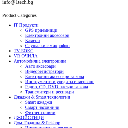
info@1tech.bg
Product Categories
IT Продукти
GPS приемници
Електронни аксесоари
Камери
Слушалки с микрофон
TV БОКС
VR ОЧИЛА
Автомобилна електроника
Авто аксесоари
Видеорегистратори
Електронни аксесоари за кола
Инструменти и уреди за измерване
Радио, CD, DVD плеъри за кола
Трансмитери и ресивъри
Джаджи & Smart технологии
Smart джаджи
Смарт часовничи
Фитнес гривни
ДЖОЙСТИЦИ
Дом, Градина & Petshop
Инструменти за ремонт