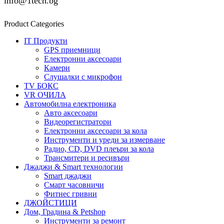
info@1tech.bg
Product Categories
IT Продукти
GPS приемници
Електронни аксесоари
Камери
Слушалки с микрофон
TV БОКС
VR ОЧИЛА
Автомобилна електроника
Авто аксесоари
Видеорегистратори
Електронни аксесоари за кола
Инструменти и уреди за измерване
Радио, CD, DVD плеъри за кола
Трансмитери и ресивъри
Джаджи & Smart технологии
Smart джаджи
Смарт часовничи
Фитнес гривни
ДЖОЙСТИЦИ
Дом, Градина & Petshop
Инструменти за ремонт