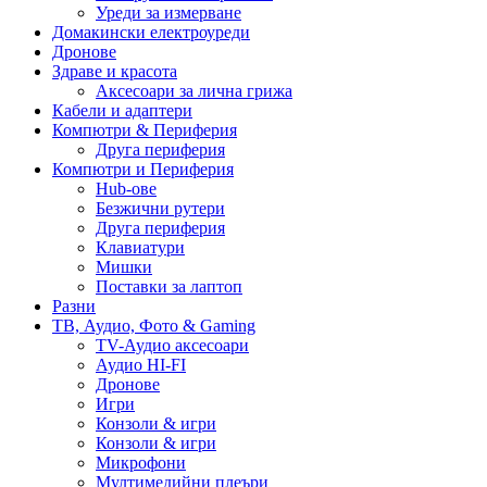
Уреди за измерване
Домакински електроуреди
Дронове
Здраве и красота
Аксесоари за лична грижа
Кабели и адаптери
Компютри & Периферия
Друга периферия
Компютри и Периферия
Hub-ове
Безжични рутери
Друга периферия
Клавиатури
Мишки
Поставки за лаптоп
Разни
ТВ, Аудио, Фото & Gaming
TV-Аудио аксесоари
Аудио HI-FI
Дронове
Игри
Конзоли & игри
Конзоли & игри
Микрофони
Мултимедийни плеъри