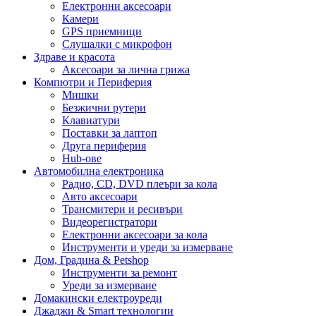
Електронни аксесоари
Камери
GPS приемници
Слушалки с микрофон
Здраве и красота
Аксесоари за лична грижа
Компютри и Периферия
Мишки
Безжични рутери
Клавиатури
Поставки за лаптоп
Друга периферия
Hub-ове
Автомобилна електроника
Радио, CD, DVD плеъри за кола
Авто аксесоари
Трансмитери и ресивъри
Видеорегистратори
Електронни аксесоари за кола
Инструменти и уреди за измерване
Дом, Градина & Petshop
Инструменти за ремонт
Уреди за измерване
Домакински електроуреди
Джаджи & Smart технологии