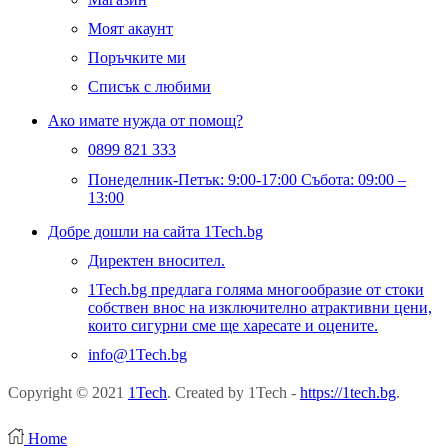
Моят акаунт
Поръчките ми
Списък с любими
Ако имате нужда от помощ?
0899 821 333
Понеделник-Петък: 9:00-17:00 Събота: 09:00 –
13:00
Добре дошли на сайта 1Tech.bg
Директен вносител.
1Tech.bg предлага голяма многообразие от стоки
собствен внос на изключително атрактивни цени,
които сигурни сме ще харесате и оцените.
info@1Tech.bg
Copyright © 2021
1Tech
. Created by 1Tech -
https://1tech.bg
.
Home