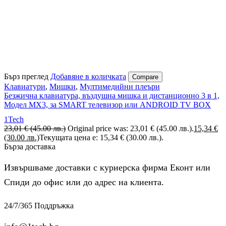
Бърз преглед
Добавяне в количката
Compare
Клавиатури
,
Мишки
,
Мултимедийни плеъри
Безжична клавиатура, въздушна мишка и дистанционно 3 в 1,
Модел MX3, за SMART телевизор или ANDROID TV BOX
1Tech
23,01
€
(45.00 лв.)
Original price was: 23,01 € (45.00 лв.).
15,34
€
(30.00 лв.)
Текущата цена е: 15,34 € (30.00 лв.).
Бърза доставка
Извършваме доставки с куриерска фирма Еконт или
Спиди до офис или до адрес на клиента.
24/7/365 Поддръжка