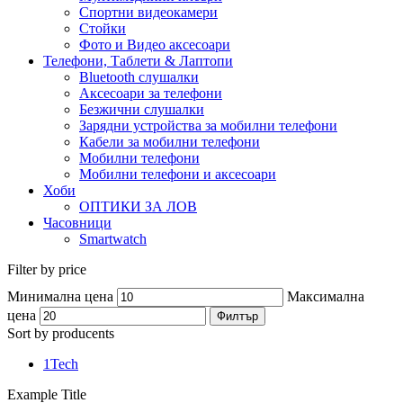
Спортни видеокамери
Стойки
Фото и Видео аксесоари
Телефони, Таблети & Лаптопи
Bluetooth слушалки
Аксесоари за телефони
Безжични слушалки
Зарядни устройства за мобилни телефони
Кабели за мобилни телефони
Мобилни телефони
Мобилни телефони и аксесоари
Хоби
ОПТИКИ ЗА ЛОВ
Часовници
Smartwatch
Filter by price
Минимална цена
Максимална
цена
Филтър
Sort by producents
1Tech
Example Title