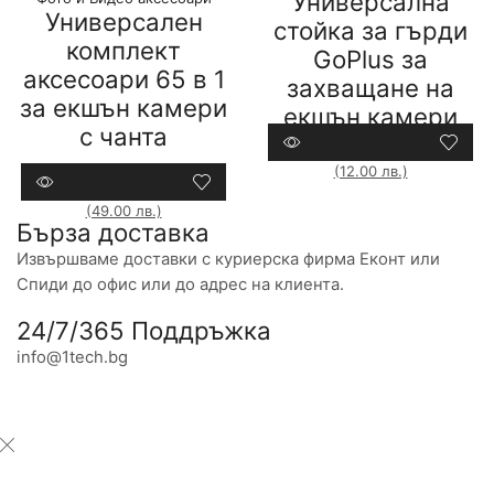
Универсална
Универсален
стойка за гърди
комплект
GoPlus за
аксесоари 65 в 1
захващане на
за екшън камери
екшън камери
с чанта
14,83
€
(29.00 лв.)
6,14
€
1Tech
(12.00 лв.)
Compare
79,00
€
(154.51 лв.)
25,05
€
(49.00 лв.)
Compare
Бърза доставка
Извършваме доставки с куриерска фирма Еконт или
Спиди до офис или до адрес на клиента.
24/7/365 Поддръжка
info@1tech.bg