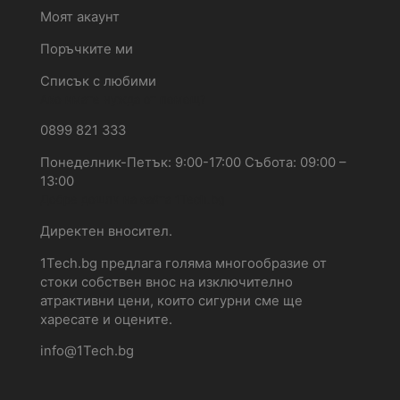
Моят акаунт
Поръчките ми
Списък с любими
Ако имате нужда от помощ?
0899 821 333
Понеделник-Петък: 9:00-17:00 Събота: 09:00 –
13:00
Добре дошли на сайта 1Tech.bg
Директен вносител.
1Tech.bg предлага голяма многообразие от
стоки собствен внос на изключително
атрактивни цени, които сигурни сме ще
харесате и оцените.
info@1Tech.bg