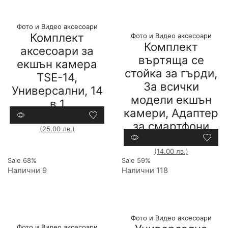
Фото и Видео аксесоари
Комплект
Фото и Видео аксесоари
Комплект
аксесоари за
въртяща се
екшън камера
стойка за гърди,
TSE-14,
За всички
Универсални, 14
модели екшън
в 1
камери, Адаптер
19,94
€
(39.00 лв.)
12,78
€
за смартфони
(25.00 лв.)
Compare
12,78
€
(25.00 лв.)
7,16
€
(14.00 лв.)
Compare
Sale
68%
Sale
59%
Налични 9
Налични 118
Фото и Видео аксесоари
Фото и Видео аксесоари