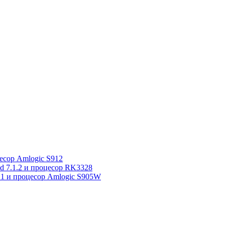
сор Amlogic S912
7.1.2 и процесор RK3328
1 и процесор Amlogic S905W