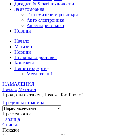
Джаджи & Smart технологии
За автомобила
Трансмитери и ресивъри
Авто електроника
Аксесоари за кола
Новини
Начало
Магазин
Новини
Правила за доставка
Контакти
Нашите оферти
Mega menu 1
НАМАЛЕНИЯ
Начало
Магазин
Продукти с етикет „Headset for iPhone“
Предишна страница
Преглед като:
Таблица
Списък
Покажи