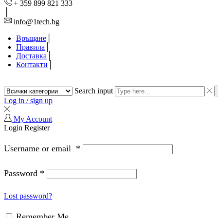
+ 359 899 821 333
info@1tech.bg
Връщане
Правила
Доставка
Контакти
Search input
Log in / sign up
My Account
Login
Register
Username or email
*
Password
*
Lost password?
Remember Me