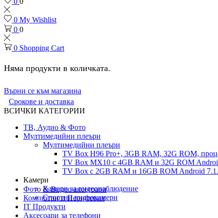
0
0
0
My Wishlist
0
0
0
Shopping Cart
Няма продукти в количката.
Върни се към магазина
Срокове и доставка
ВСИЧКИ КАТЕГОРИИ
ТВ, Аудио & Фото
Мултимедийни плеъри
Мултимедийни плеъри
TV Box H96 Pro+, 3GB RAM, 32G ROM, проце
TV Box MX10 с 4GB RAM и 32G ROM Android 
TV Box с 2GB RAM и 16GВ ROM Android 7.1.
Камери
Камери за видеонаблюдение
Фото & Видео аксесоари
Спортни видеокамери
Компютри и Периферия
IT Продукти
Аксесоари за телефони