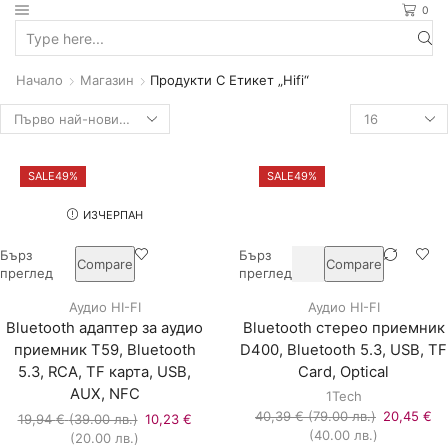
0
Search
input
Начало
Магазин
Продукти С Етикет „Hifi“
Брой
продукти
на
страница
SALE
49%
SALE
49%
ИЗЧЕРПАН
Бърз
Бърз
Compare
Compare
преглед
преглед
Аудио HI-FI
Аудио HI-FI
Bluetooth адаптер за аудио
Bluetooth стерео приемник
приемник T59, Bluetooth
D400, Bluetooth 5.3, USB, TF
5.3, RCA, TF карта, USB,
Card, Optical
AUX, NFC
1Tech
Original
40,39
€
(79.00 лв.)
20,45
€
Original
19,94
€
(39.00 лв.)
10,23
€
Текущата
price
(40.00 лв.)
Текущата
price
(20.00 лв.)