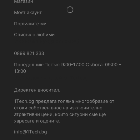
Магазин
Моят акаунт
Поръчките ми
Списък с любими
Ако имате нужда от помощ?
0899 821 333
Понеделник-Петък: 9:00-17:00 Събота: 09:00 –
13:00
Добре дошли на сайта 1Tech.bg
Директен вносител.
1Tech.bg предлага голяма многообразие от
стоки собствен внос на изключително
атрактивни цени, които сигурни сме ще
харесате и оцените.
info@1Tech.bg