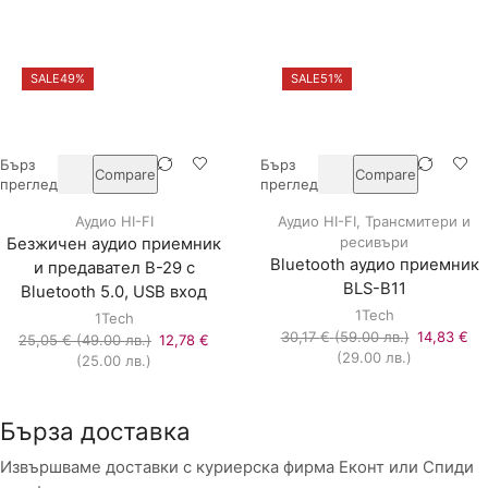
цена
was:
цена
was:
е:
40,39 €
е:
19,94 €
20,45 €
(79.00
10,23 €
(39.00
(40.00
лв.).
(20.00
лв.).
SALE
49%
SALE
51%
лв.).
лв.).
Бърз
Бърз
Compare
Compare
преглед
преглед
Аудио HI-FI
Аудио HI-FI
,
Трансмитери и
ресивъри
Безжичен аудио приемник
Bluetooth аудио приемник
и предавател B-29 с
BLS-B11
Bluetooth 5.0, USB вход
1Tech
1Tech
Original
30,17
€
(59.00 лв.)
14,83
€
Original
25,05
€
(49.00 лв.)
12,78
€
Текущата
price
(29.00 лв.)
Текущата
price
(25.00 лв.)
цена
was:
цена
was:
е:
30,17 €
е:
25,05 €
14,83 €
(59.00
12,78 €
(49.00
Бърза доставка
(29.00
лв.).
(25.00
лв.).
лв.).
лв.).
Извършваме доставки с куриерска фирма Еконт или Спиди