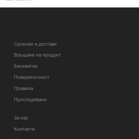
Обслужване на клиенти
Срокове и доставк
Връщане на продукт
Бисквитки
Поверителност
Правила
Проследяване
Информация за магазина
За нас
Контакти