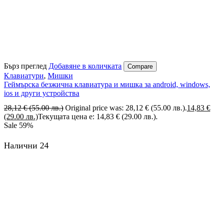
Бърз преглед
Добавяне в количката
Compare
Клавиатури
,
Мишки
Геймърска безжична клавиатура и мишка за android, windows,
ios и други устройства
28,12
€
(55.00 лв.)
Original price was: 28,12 € (55.00 лв.).
14,83
€
(29.00 лв.)
Текущата цена е: 14,83 € (29.00 лв.).
Sale
59%
Налични 24