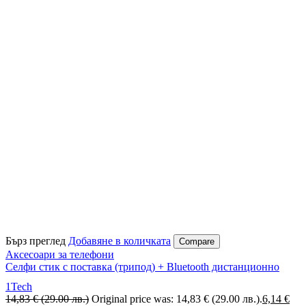
Бърз преглед
Добавяне в количката
Compare
Аксесоари за телефони
Селфи стик с поставка (трипод) + Bluetooth дистанционно
1Tech
14,83
€
(29.00 лв.)
Original price was: 14,83 € (29.00 лв.).
6,14
€