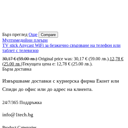
Бърз преглед
Още
Compare
Мултимедийни плеъри
TV stick Anycast WiFi за безжично свързване на телефон или
таблет с телевизор
30,17
€
(59.00 лв.)
Original price was: 30,17 € (59.00 лв.).
12,78
€
(25.00 лв.)
Текущата цена е: 12,78 € (25.00 лв.).
Бърза доставка
Извършваме доставки с куриерска фирма Еконт или
Спиди до офис или до адрес на клиента.
24/7/365 Поддръжка
info@1tech.bg
Product Categories