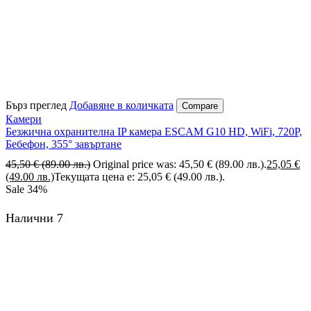
Бърз преглед
Добавяне в количката
Compare
Камери
Безжична охранителна IP камера ESCAM G10 HD, WiFi, 720P,
Бебефон, 355° завъртане
45,50
€
(89.00 лв.)
Original price was: 45,50 € (89.00 лв.).
25,05
€
(49.00 лв.)
Текущата цена е: 25,05 € (49.00 лв.).
Sale
34%
Налични 7