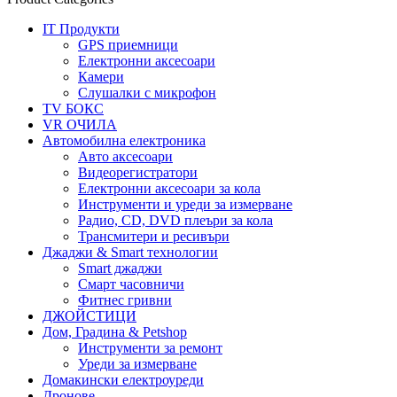
IT Продукти
GPS приемници
Електронни аксесоари
Камери
Слушалки с микрофон
TV БОКС
VR ОЧИЛА
Автомобилна електроника
Авто аксесоари
Видеорегистратори
Електронни аксесоари за кола
Инструменти и уреди за измерване
Радио, CD, DVD плеъри за кола
Трансмитери и ресивъри
Джаджи & Smart технологии
Smart джаджи
Смарт часовничи
Фитнес гривни
ДЖОЙСТИЦИ
Дом, Градина & Petshop
Инструменти за ремонт
Уреди за измерване
Домакински електроуреди
Дронове