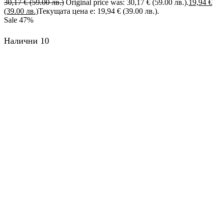
30,17
€
(59.00 лв.)
Original price was: 30,17 € (59.00 лв.).
19,94
€
(39.00 лв.)
Текущата цена е: 19,94 € (39.00 лв.).
Sale
47%
Налични 10