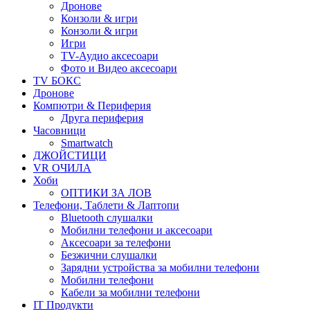
Дронове
Конзоли & игри
Конзоли & игри
Игри
TV-Аудио аксесоари
Фото и Видео аксесоари
TV БОКС
Дронове
Компютри & Периферия
Друга периферия
Часовници
Smartwatch
ДЖОЙСТИЦИ
VR ОЧИЛА
Хоби
ОПТИКИ ЗА ЛОВ
Телефони, Таблети & Лаптопи
Bluetooth слушалки
Мобилни телефони и аксесоари
Аксесоари за телефони
Безжични слушалки
Зарядни устройства за мобилни телефони
Мобилни телефони
Кабели за мобилни телефони
IT Продукти