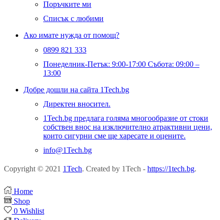
Поръчките ми
Списък с любими
Ако имате нужда от помощ?
0899 821 333
Понеделник-Петък: 9:00-17:00 Събота: 09:00 –
13:00
Добре дошли на сайта 1Tech.bg
Директен вносител.
1Tech.bg предлага голяма многообразие от стоки
собствен внос на изключително атрактивни цени,
които сигурни сме ще харесате и оцените.
info@1Tech.bg
Copyright © 2021
1Tech
. Created by 1Tech -
https://1tech.bg
.
Home
Shop
0
Wishlist