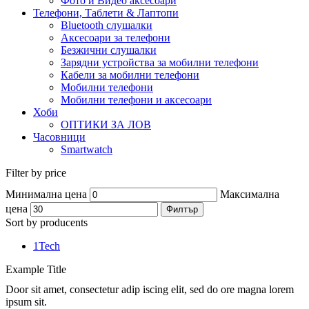
Фото и Видео аксесоари
Телефони, Таблети & Лаптопи
Bluetooth слушалки
Аксесоари за телефони
Безжични слушалки
Зарядни устройства за мобилни телефони
Кабели за мобилни телефони
Мобилни телефони
Мобилни телефони и аксесоари
Хоби
ОПТИКИ ЗА ЛОВ
Часовници
Smartwatch
Filter by price
Минимална цена
Максимална
цена
Филтър
Sort by producents
1Tech
Example Title
Door sit amet, consectetur adip iscing elit, sed do ore magna lorem
ipsum sit.