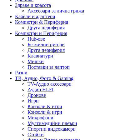
Здраве и красота
Аксесоари за лична грижа
Кабели и адаптери
Компютри & Периферия
Друга периферия
Компютри и Периферия
Hub-ове
Безжични рутери
Друга периферия
Клавиатури
Мишки
Поставки за лаптоп
Разни
ТВ, Аудио, Фото & Gaming
TV-Аудио аксесоари
Аудио HI-FI
Дронове
Игри
Конзоли & игри
Конзоли & игри
Микрофони
Мултимедийни плеъри
Спортни видеокамери
Стойки