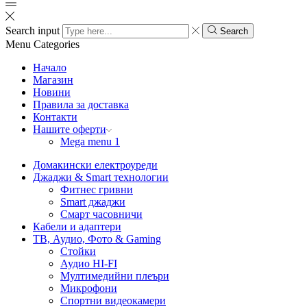
Search input
Search
Menu
Categories
Начало
Магазин
Новини
Правила за доставка
Контакти
Нашите оферти
Mega menu 1
Домакински електроуреди
Джаджи & Smart технологии
Фитнес гривни
Smart джаджи
Смарт часовничи
Кабели и адаптери
ТВ, Аудио, Фото & Gaming
Стойки
Аудио HI-FI
Мултимедийни плеъри
Микрофони
Спортни видеокамери