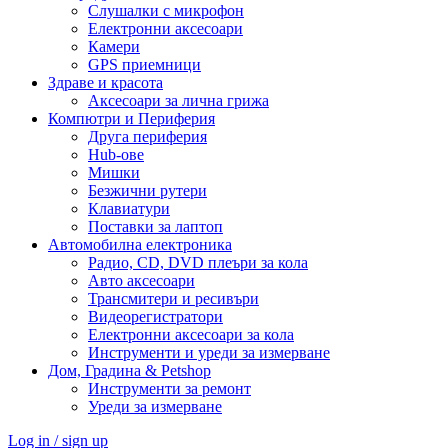
Слушалки с микрофон
Електронни аксесоари
Камери
GPS приемници
Здраве и красота
Аксесоари за лична грижа
Компютри и Периферия
Друга периферия
Hub-ове
Мишки
Безжични рутери
Клавиатури
Поставки за лаптоп
Автомобилна електроника
Радио, CD, DVD плеъри за кола
Авто аксесоари
Трансмитери и ресивъри
Видеорегистратори
Електронни аксесоари за кола
Инструменти и уреди за измерване
Дом, Градина & Petshop
Инструменти за ремонт
Уреди за измерване
Log in / sign up