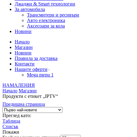
Джаджи & Smart технологии
За автомобила
Трансмитери и ресивъри
Авто електроника
Аксесоари за кола
Новини
Начало
Магазин
Новини
Правила за доставка
Контакти
Нашите оферти
Mega menu 1
НАМАЛЕНИЯ
Начало
Магазин
Продукти с етикет „IPTV“
Предишна страница
Преглед като:
Таблица
Списък
Покажи