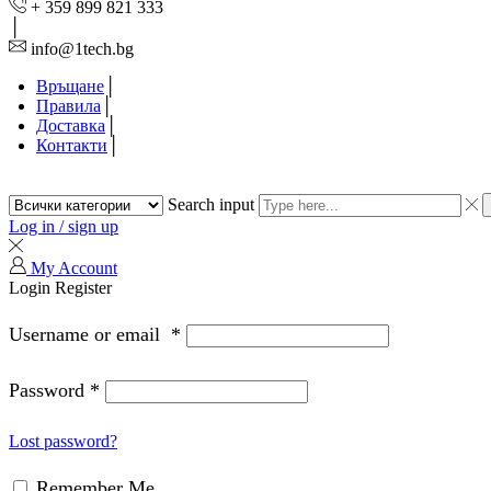
+ 359 899 821 333
info@1tech.bg
Връщане
Правила
Доставка
Контакти
Search input
Log in / sign up
My Account
Login
Register
Username or email
*
Password
*
Lost password?
Remember Me