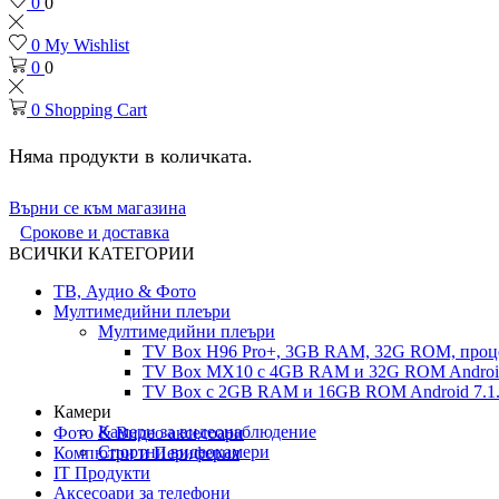
0
0
0
My Wishlist
0
0
0
Shopping Cart
Няма продукти в количката.
Върни се към магазина
Срокове и доставка
ВСИЧКИ КАТЕГОРИИ
ТВ, Аудио & Фото
Мултимедийни плеъри
Мултимедийни плеъри
TV Box H96 Pro+, 3GB RAM, 32G ROM, проце
TV Box MX10 с 4GB RAM и 32G ROM Android 
TV Box с 2GB RAM и 16GВ ROM Android 7.1.
Камери
Камери за видеонаблюдение
Фото & Видео аксесоари
Спортни видеокамери
Компютри и Периферия
IT Продукти
Аксесоари за телефони