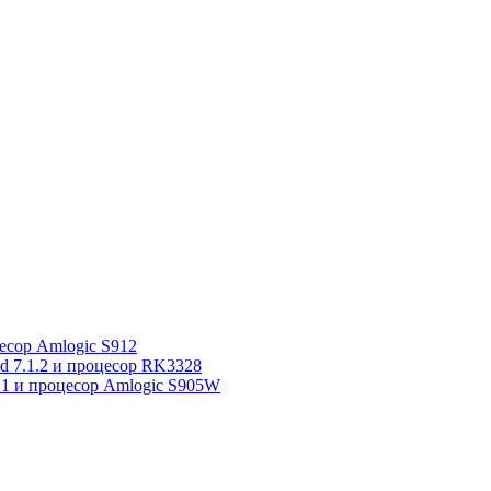
сор Amlogic S912
7.1.2 и процесор RK3328
1 и процесор Amlogic S905W