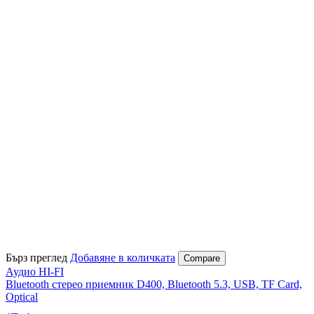
Бърз преглед
Добавяне в количката
Compare
Аудио HI-FI
Bluetooth стерео приемник D400, Bluetooth 5.3, USB, TF Card,
Optical