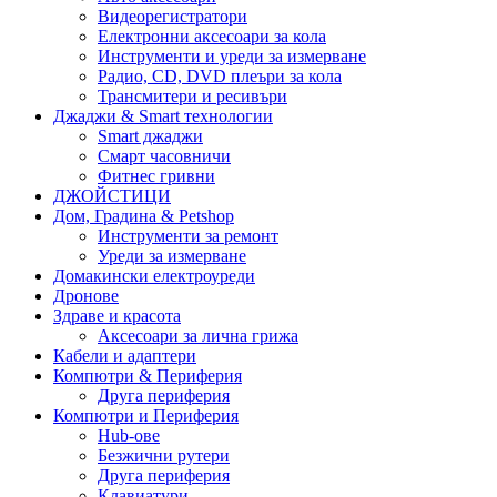
Видеорегистратори
Електронни аксесоари за кола
Инструменти и уреди за измерване
Радио, CD, DVD плеъри за кола
Трансмитери и ресивъри
Джаджи & Smart технологии
Smart джаджи
Смарт часовничи
Фитнес гривни
ДЖОЙСТИЦИ
Дом, Градина & Petshop
Инструменти за ремонт
Уреди за измерване
Домакински електроуреди
Дронове
Здраве и красота
Аксесоари за лична грижа
Кабели и адаптери
Компютри & Периферия
Друга периферия
Компютри и Периферия
Hub-ове
Безжични рутери
Друга периферия
Клавиатури