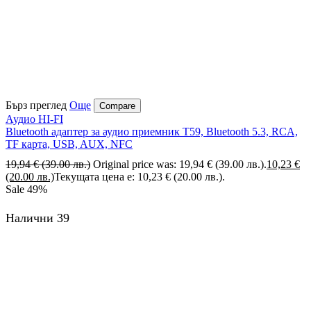
Бърз преглед
Още
Compare
Аудио HI-FI
Bluetooth адаптер за аудио приемник T59, Bluetooth 5.3, RCA,
TF карта, USB, AUX, NFC
19,94
€
(39.00 лв.)
Original price was: 19,94 € (39.00 лв.).
10,23
€
(20.00 лв.)
Текущата цена е: 10,23 € (20.00 лв.).
Sale
49%
Налични 39