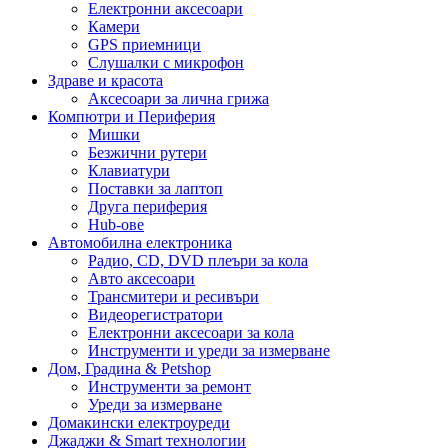
Електронни аксесоари
Камери
GPS приемници
Слушалки с микрофон
Здраве и красота
Аксесоари за лична грижа
Компютри и Периферия
Мишки
Безжични рутери
Клавиатури
Поставки за лаптоп
Друга периферия
Hub-ове
Автомобилна електроника
Радио, CD, DVD плеъри за кола
Авто аксесоари
Трансмитери и ресивъри
Видеорегистратори
Електронни аксесоари за кола
Инструменти и уреди за измерване
Дом, Градина & Petshop
Инструменти за ремонт
Уреди за измерване
Домакински електроуреди
Джаджи & Smart технологии