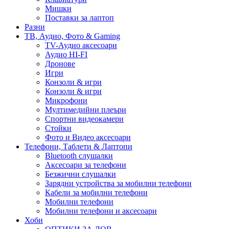
Мишки
Поставки за лаптоп
Разни
ТВ, Аудио, Фото & Gaming
TV-Аудио аксесоари
Аудио HI-FI
Дронове
Игри
Конзоли & игри
Конзоли & игри
Микрофони
Мултимедийни плеъри
Спортни видеокамери
Стойки
Фото и Видео аксесоари
Телефони, Таблети & Лаптопи
Bluetooth слушалки
Аксесоари за телефони
Безжични слушалки
Зарядни устройства за мобилни телефони
Кабели за мобилни телефони
Мобилни телефони
Мобилни телефони и аксесоари
Хоби