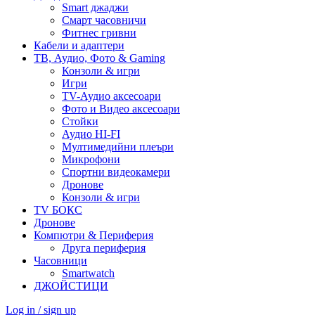
Smart джаджи
Смарт часовничи
Фитнес гривни
Кабели и адаптери
ТВ, Аудио, Фото & Gaming
Конзоли & игри
Игри
TV-Аудио аксесоари
Фото и Видео аксесоари
Стойки
Аудио HI-FI
Мултимедийни плеъри
Микрофони
Спортни видеокамери
Дронове
Конзоли & игри
TV БОКС
Дронове
Компютри & Периферия
Друга периферия
Часовници
Smartwatch
ДЖОЙСТИЦИ
Log in / sign up