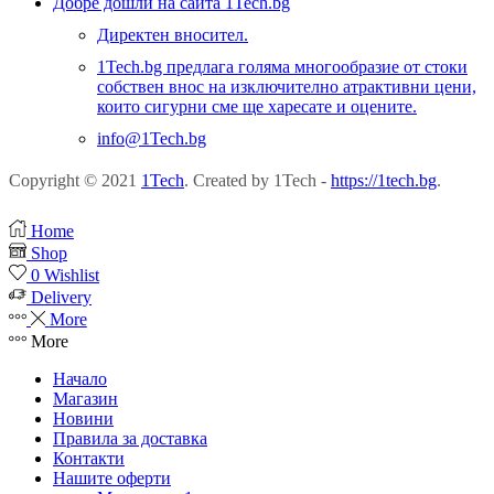
Добре дошли на сайта 1Tech.bg
Директен вносител.
1Tech.bg предлага голяма многообразие от стоки
собствен внос на изключително атрактивни цени,
които сигурни сме ще харесате и оцените.
info@1Tech.bg
Copyright © 2021
1Tech
. Created by 1Tech -
https://1tech.bg
.
Home
Shop
0
Wishlist
Delivery
More
More
Начало
Магазин
Новини
Правила за доставка
Контакти
Нашите оферти