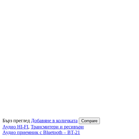
Бърз преглед
Добавяне в количката
Compare
Аудио HI-FI
,
Трансмитери и ресивъри
Аудио приемник с Bluetooth – BT-21