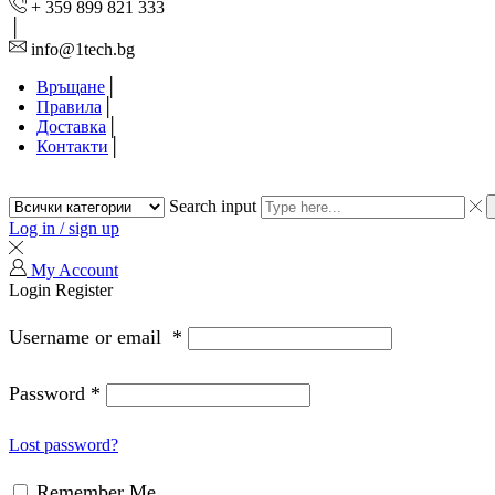
+ 359 899 821 333
info@1tech.bg
Връщане
Правила
Доставка
Контакти
Search input
Log in / sign up
My Account
Login
Register
Username or email
*
Password
*
Lost password?
Remember Me