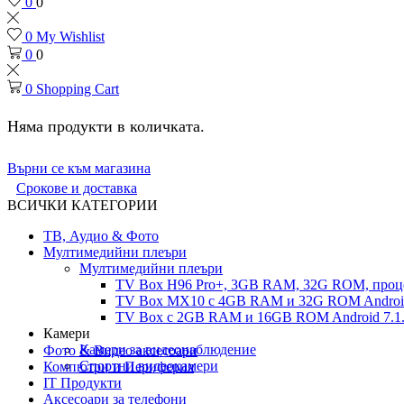
0
0
0
My Wishlist
0
0
0
Shopping Cart
Няма продукти в количката.
Върни се към магазина
Срокове и доставка
ВСИЧКИ КАТЕГОРИИ
ТВ, Аудио & Фото
Мултимедийни плеъри
Мултимедийни плеъри
TV Box H96 Pro+, 3GB RAM, 32G ROM, проце
TV Box MX10 с 4GB RAM и 32G ROM Android 
TV Box с 2GB RAM и 16GВ ROM Android 7.1.
Камери
Камери за видеонаблюдение
Фото & Видео аксесоари
Спортни видеокамери
Компютри и Периферия
IT Продукти
Аксесоари за телефони