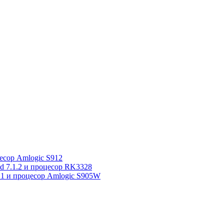
сор Amlogic S912
7.1.2 и процесор RK3328
1 и процесор Amlogic S905W