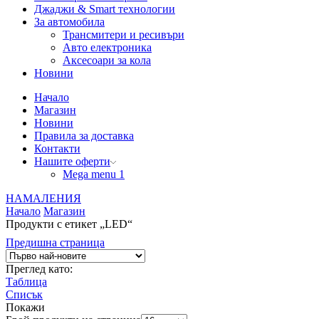
Джаджи & Smart технологии
За автомобила
Трансмитери и ресивъри
Авто електроника
Аксесоари за кола
Новини
Начало
Магазин
Новини
Правила за доставка
Контакти
Нашите оферти
Mega menu 1
НАМАЛЕНИЯ
Начало
Магазин
Продукти с етикет „LED“
Предишна страница
Преглед като:
Таблица
Списък
Покажи