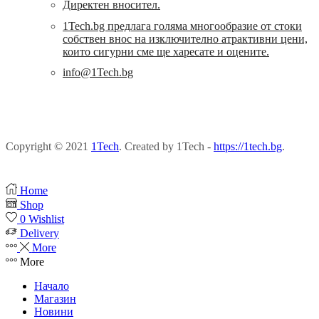
Директен вносител.
1Tech.bg предлага голяма многообразие от стоки
собствен внос на изключително атрактивни цени,
които сигурни сме ще харесате и оцените.
info@1Tech.bg
Copyright © 2021
1Tech
. Created by 1Tech -
https://1tech.bg
.
Home
Shop
0
Wishlist
Delivery
More
More
Начало
Магазин
Новини