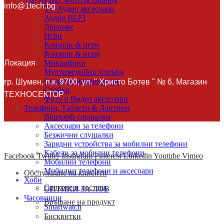
info@1tech.bg
TV-Аудио аксесоари
Аудио HI-FI
Дронове
Игри
Конзоли & игри
Конзоли & игри
Локация
Микрофони
Мултимедийни плеъри
Спортни видеокамери
гр. Шумен, п.к. 9700, ул. " Христо Ботев " № 6, Магазин
Стойки
ТЕХНОСЕКТОР
Фото и Видео аксесоари
Телефони, Таблети & Лаптопи
Bluetooth слушалки
Аксесоари за телефони
Безжични слушалки
Зарядни устройства за мобилни телефони
Кабели за мобилни телефони
Facebook
Twitter
Instagram
Pinterest
Linkedin
Youtube
Vimeo
Мобилни телефони
Мобилни телефони и аксесоари
Обслужване на клиенти
Хоби
Срокове и доставк
ОПТИКИ ЗА ЛОВ
Часовници
Връщане на продукт
Smartwatch
Бисквитки