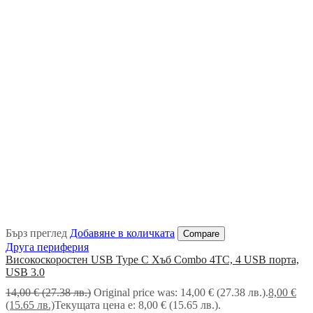
Бърз преглед
Добавяне в количката
Compare
Друга периферия
Високоскоростен USB Type C Хъб Combo 4TC, 4 USB порта,
USB 3.0
14,00
€
(27.38 лв.)
Original price was: 14,00 € (27.38 лв.).
8,00
€
(15.65 лв.)
Текущата цена е: 8,00 € (15.65 лв.).