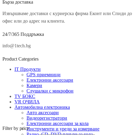
Бърза доставка
Извършваме доставки с куриерска фирма Еконт или Спиди до
офис или до адрес на клиента.
24/7/365 Поддръжка
info@1tech.bg
Product Categories
IT Продукти
GPS приемници
Електронни аксесоари
Камери
Слушалки с микрофон
TV БОКС
VR ОЧИЛА
Автомобилна електроника
Авто аксесоари
Видеорегистратори
Електронни аксесоари за кола
Filter by price
Инструменти и уреди за измерване
Радио, CD, DVD плеъри за кола