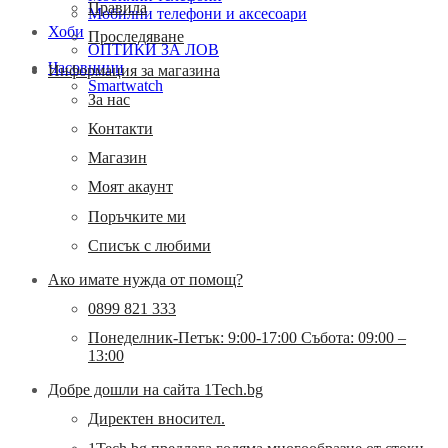
Правила
Мобилни телефони и аксесоари
Хоби
Проследяване
ОПТИКИ ЗА ЛОВ
Часовници
Информация за магазина
Smartwatch
За нас
Контакти
Магазин
Моят акаунт
Поръчките ми
Списък с любими
Ако имате нужда от помощ?
0899 821 333
Понеделник-Петък: 9:00-17:00 Събота: 09:00 –
13:00
Добре дошли на сайта 1Tech.bg
Директен вносител.