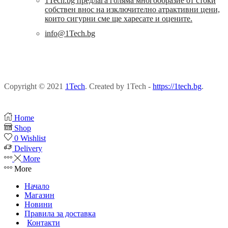
1Tech.bg предлага голяма многообразие от стоки
собствен внос на изключително атрактивни цени,
които сигурни сме ще харесате и оцените.
info@1Tech.bg
Copyright © 2021
1Tech
. Created by 1Tech -
https://1tech.bg
.
Home
Shop
0
Wishlist
Delivery
More
More
Начало
Магазин
Новини
Правила за доставка
Контакти