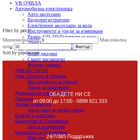
VR ОЧИЛА
Автомобилна електроника
Авто аксесоари
Видеорегистратори
Електронни аксесоари за кола
Filter by price
Инструменти и уреди за измерване
Радио, CD, DVD плеъри за кола
Минимална цена
Максимална
Трансмитери и ресивъри
цена
Филтър
EXAMPLE TITLE
Джаджи & Smart технологии
Sort by producents
Smart джаджи
Door sit amet, consectetur adip iscing elit, sed do ore magna
Смарт часовничи
lorem ipsum sit.
Фитнес гривни
ДЖОЙСТИЦИ
View more
Дом, Градина & Petshop
Инструменти за ремонт
Уреди за измерване
Домакински електроуреди
ОБАДЕТЕ НИ СЕ
Дронове
от 09:00 до 17:00 - 0899 821 333
Здраве и красота
Аксесоари за лична грижа
Кабели и адаптери
Компютри & Периферия
Друга периферия
Компютри и Периферия
24/7/365 Поддръжка
Hub-ове