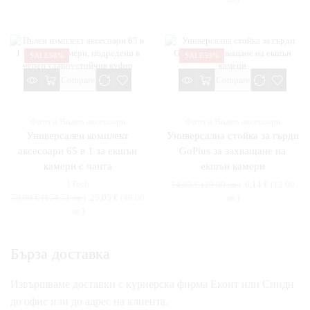
SALE
68%
SALE
59%
Compare
Compare
Фото и Видео аксесоари
Фото и Видео аксесоари
Универсален комплект
Универсална стойка за гърди
аксесоари 65 в 1 за екшън
GoPlus за захващане на
камери с чанта
екшън камери
1Tech
14,83
€
(29.00 лв.)
6,14
€
(12.00
79,00
€
(154.51 лв.)
25,05
€
(49.00
лв.)
лв.)
Бърза доставка
Извършваме доставки с куриерска фирма Еконт или Спиди
до офис или до адрес на клиента.