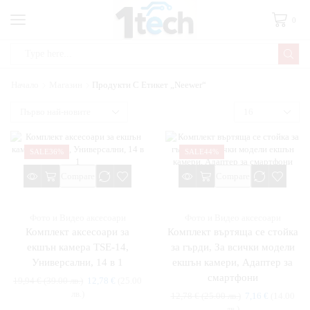
0
Начало
Магазин
Продукти С Етикет „Neewer“
SALE
36%
SALE
44%
Compare
Compare
Фото и Видео аксесоари
Фото и Видео аксесоари
Комплект аксесоари за
Комплект въртяща се стойка
екшън камера TSE-14,
за гърди, За всички модели
Универсални, 14 в 1
екшън камери, Адаптер за
смартфони
19,94
€
(39.00 лв.)
12,78
€
(25.00
лв.)
12,78
€
(25.00 лв.)
7,16
€
(14.00
лв.)