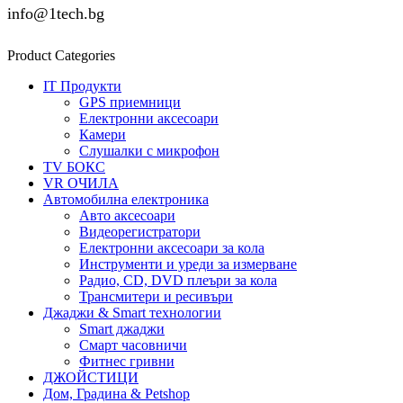
info@1tech.bg
Product Categories
IT Продукти
GPS приемници
Електронни аксесоари
Камери
Слушалки с микрофон
TV БОКС
VR ОЧИЛА
Автомобилна електроника
Авто аксесоари
Видеорегистратори
Електронни аксесоари за кола
Инструменти и уреди за измерване
Радио, CD, DVD плеъри за кола
Трансмитери и ресивъри
Джаджи & Smart технологии
Smart джаджи
Смарт часовничи
Фитнес гривни
ДЖОЙСТИЦИ
Дом, Градина & Petshop