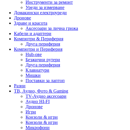
Инструменти за ремонт
Уреди за измерване
Домакински електроуреди
Дронове
Здраве и красота
Аксесоари за лична грижа
Кабели и адаптери
Компютри & Периферия
Друга периферия
Компютри и Периферия
Hub-ове
Безжични рутери
Друга периферия
Клавиатури
Мишки
Поставки за лаптоп
Разни
ТВ, Аудио, Фото & Gaming
TV-Аудио аксесоари
Аудио HI-FI
Дронове
Игри
Конзоли & игри
Конзоли & игри
Микрофони