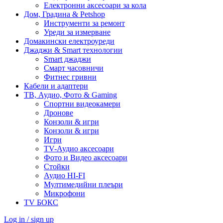
Електронни аксесоари за кола
Дом, Градина & Petshop
Инструменти за ремонт
Уреди за измерване
Домакински електроуреди
Джаджи & Smart технологии
Smart джаджи
Смарт часовничи
Фитнес гривни
Кабели и адаптери
ТВ, Аудио, Фото & Gaming
Спортни видеокамери
Дронове
Конзоли & игри
Конзоли & игри
Игри
TV-Аудио аксесоари
Фото и Видео аксесоари
Стойки
Аудио HI-FI
Мултимедийни плеъри
Микрофони
TV БОКС
Log in / sign up