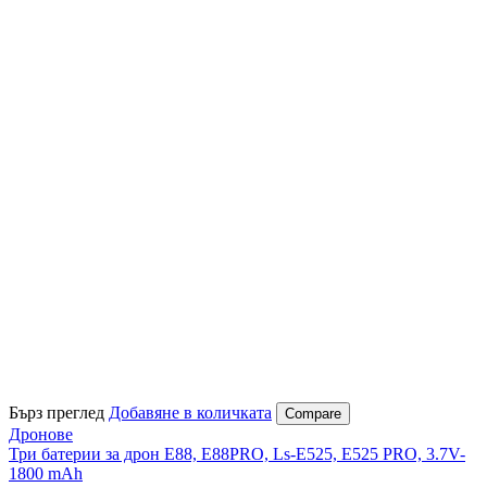
Бърз преглед
Добавяне в количката
Compare
Дронове
Три батерии за дрон E88, E88PRO, Ls-E525, E525 PRO, 3.7V-
1800 mAh