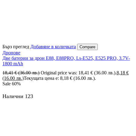
Бърз преглед
Добавяне в количката
Compare
Дронове
Две батерии за дрон E88, E88PRO, Ls-E525, E525 PRO, 3.7V-
1800 mAh
18,41
€
(36.00 лв.)
Original price was: 18,41 € (36.00 лв.).
8,18
€
(16.00 лв.)
Текущата цена е: 8,18 € (16.00 лв.).
Sale
60%
Налични 123