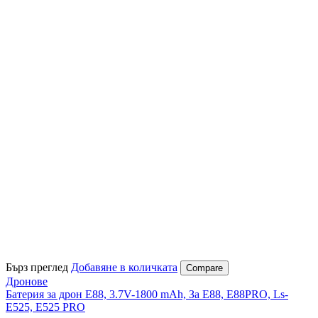
Бърз преглед
Добавяне в количката
Compare
Дронове
Батерия за дрон Е88, 3.7V-1800 mAh, За E88, E88PRO, Ls-
E525, E525 PRO