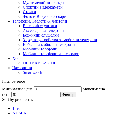
Мултимедийни плеъри
Спортни видеокамери
Стойки
Фото и Видео аксесоари
Телефони, Таблети & Лаптопи
Bluetooth слушалки
Аксесоари за телефони
Безжични слушалки
Зарядни устройства за мобилни телефони
Кабели за мобилни телефони
Мобилни телефони
Мобилни телефони и аксесоари
Хоби
ОПТИКИ ЗА ЛОВ
Часовници
Smartwatch
Filter by price
Минимална цена
Максимална
цена
Филтър
Sort by producents
1Tech
AUSEK