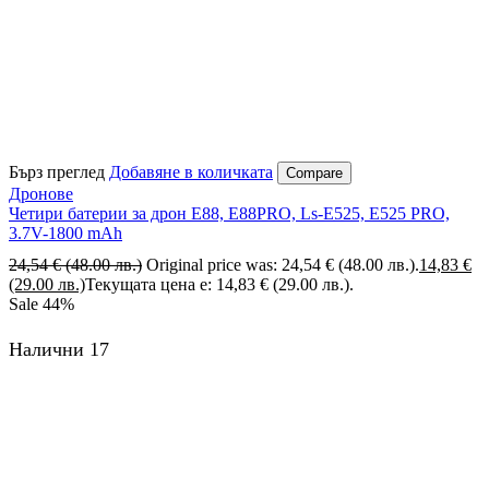
Бърз преглед
Добавяне в количката
Compare
Дронове
Четири батерии за дрон E88, E88PRO, Ls-E525, E525 PRO,
3.7V-1800 mAh
24,54
€
(48.00 лв.)
Original price was: 24,54 € (48.00 лв.).
14,83
€
(29.00 лв.)
Текущата цена е: 14,83 € (29.00 лв.).
Sale
44%
Налични 17