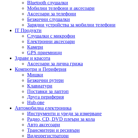
Bluetooth слушалки
Мобилни телефони и аксесоари
Аксесоари за телефони
Безжични слушалки
Зарядни устройства за мобилни телефони
IT Продукти
Слушалки с микрофон
Електронни аксесоари
Камери
GPS приемници
Здраве и красота
Аксесоари за лична грижа
Компютри и Периферия
Мишки
Безжични рутери
Клавиатури
Поставки за лаптоп
Друга периферия
Hub-ове
Автомобилна електроника
Инструменти и уреди за измерване
Радио, CD, DVD плеъри за кола
Авто аксесоари
Трансмитери и ресивъри
Видеорегистратори