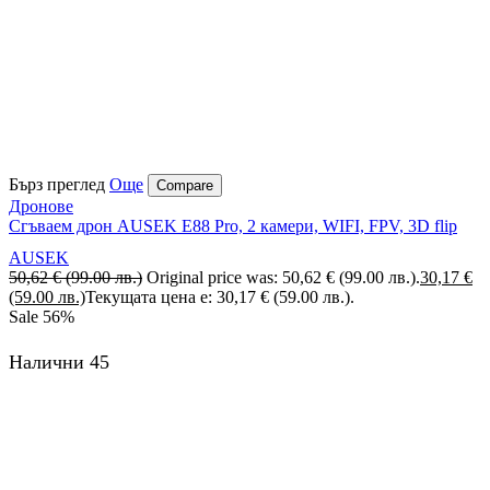
Бърз преглед
Още
Compare
Дронове
Сгъваем дрон AUSEK E88 Pro, 2 камери, WIFI, FPV, 3D flip
AUSEK
50,62
€
(99.00 лв.)
Original price was: 50,62 € (99.00 лв.).
30,17
€
(59.00 лв.)
Текущата цена е: 30,17 € (59.00 лв.).
Sale
56%
Налични 45