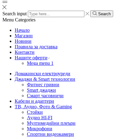
Search input
Search
Menu
Categories
Начало
Магазин
Новини
Правила за доставка
Контакти
Нашите оферти
Mega menu 1
Домакински електроуреди
Джаджи & Smart технологии
Фитнес гривни
Smart джаджи
Смарт часовничи
Кабели и адаптери
ТВ, Аудио, Фото & Gaming
Стойки
Аудио HI-FI
Мултимедийни плеъри
Микрофони
Спортни видеокамери