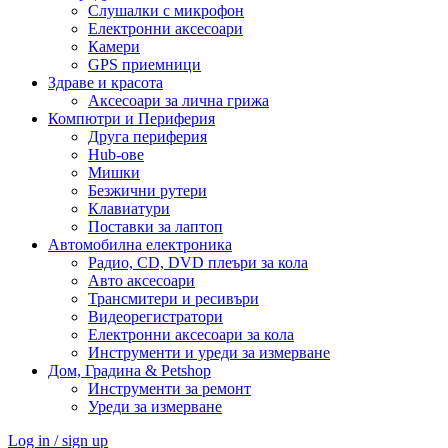
Слушалки с микрофон
Електронни аксесоари
Камери
GPS приемници
Здраве и красота
Аксесоари за лична грижа
Компютри и Периферия
Друга периферия
Hub-ове
Мишки
Безжични рутери
Клавиатури
Поставки за лаптоп
Автомобилна електроника
Радио, CD, DVD плеъри за кола
Авто аксесоари
Трансмитери и ресивъри
Видеорегистратори
Електронни аксесоари за кола
Инструменти и уреди за измерване
Дом, Градина & Petshop
Инструменти за ремонт
Уреди за измерване
Log in / sign up