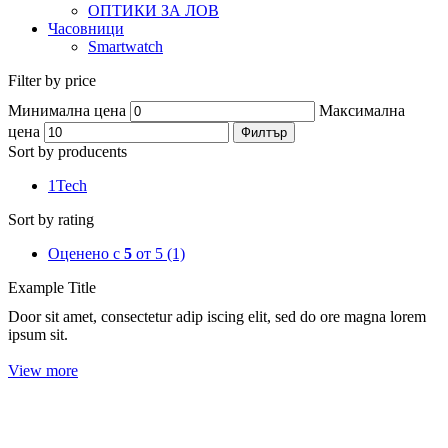
ОПТИКИ ЗА ЛОВ
Часовници
Smartwatch
Filter by price
Минимална цена
Максимална
цена
Филтър
Sort by producents
1Tech
Sort by rating
Оценено с
5
от 5
(1)
Example Title
Door sit amet, consectetur adip iscing elit, sed do ore magna lorem
ipsum sit.
View more