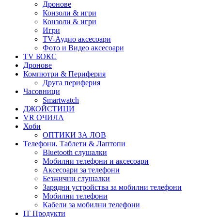
Дронове
Конзоли & игри
Конзоли & игри
Игри
TV-Аудио аксесоари
Фото и Видео аксесоари
TV БОКС
Дронове
Компютри & Периферия
Друга периферия
Часовници
Smartwatch
ДЖОЙСТИЦИ
VR ОЧИЛА
Хоби
ОПТИКИ ЗА ЛОВ
Телефони, Таблети & Лаптопи
Bluetooth слушалки
Мобилни телефони и аксесоари
Аксесоари за телефони
Безжични слушалки
Зарядни устройства за мобилни телефони
Мобилни телефони
Кабели за мобилни телефони
IT Продукти