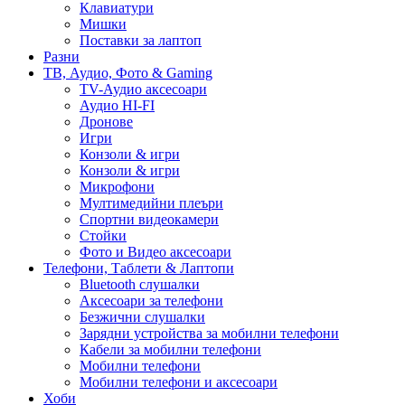
Клавиатури
Мишки
Поставки за лаптоп
Разни
ТВ, Аудио, Фото & Gaming
TV-Аудио аксесоари
Аудио HI-FI
Дронове
Игри
Конзоли & игри
Конзоли & игри
Микрофони
Мултимедийни плеъри
Спортни видеокамери
Стойки
Фото и Видео аксесоари
Телефони, Таблети & Лаптопи
Bluetooth слушалки
Аксесоари за телефони
Безжични слушалки
Зарядни устройства за мобилни телефони
Кабели за мобилни телефони
Мобилни телефони
Мобилни телефони и аксесоари
Хоби