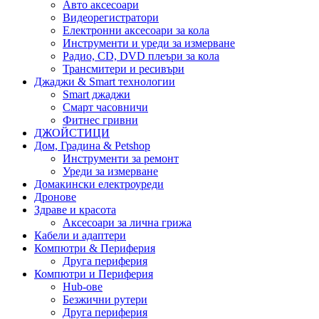
Авто аксесоари
Видеорегистратори
Електронни аксесоари за кола
Инструменти и уреди за измерване
Радио, CD, DVD плеъри за кола
Трансмитери и ресивъри
Джаджи & Smart технологии
Smart джаджи
Смарт часовничи
Фитнес гривни
ДЖОЙСТИЦИ
Дом, Градина & Petshop
Инструменти за ремонт
Уреди за измерване
Домакински електроуреди
Дронове
Здраве и красота
Аксесоари за лична грижа
Кабели и адаптери
Компютри & Периферия
Друга периферия
Компютри и Периферия
Hub-ове
Безжични рутери
Друга периферия