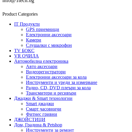
info@1tech.bg
Product Categories
IT Продукти
GPS приемници
Електронни аксесоари
Камери
Слушалки с микрофон
TV БОКС
VR ОЧИЛА
Автомобилна електроника
Авто аксесоари
Видеорегистратори
Електронни аксесоари за кола
Инструменти и уреди за измерване
Радио, CD, DVD плеъри за кола
Трансмитери и ресивъри
Джаджи & Smart технологии
Smart джаджи
Смарт часовничи
Фитнес гривни
ДЖОЙСТИЦИ
Дом, Градина & Petshop
Инструменти за ремонт