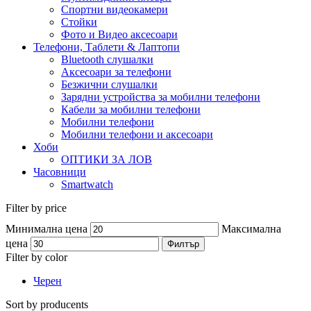
Спортни видеокамери
Стойки
Фото и Видео аксесоари
Телефони, Таблети & Лаптопи
Bluetooth слушалки
Аксесоари за телефони
Безжични слушалки
Зарядни устройства за мобилни телефони
Кабели за мобилни телефони
Мобилни телефони
Мобилни телефони и аксесоари
Хоби
ОПТИКИ ЗА ЛОВ
Часовници
Smartwatch
Filter by price
Минимална цена
Максимална
цена
Филтър
Filter by color
Черен
Sort by producents