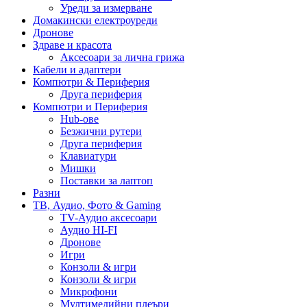
Уреди за измерване
Домакински електроуреди
Дронове
Здраве и красота
Аксесоари за лична грижа
Кабели и адаптери
Компютри & Периферия
Друга периферия
Компютри и Периферия
Hub-ове
Безжични рутери
Друга периферия
Клавиатури
Мишки
Поставки за лаптоп
Разни
ТВ, Аудио, Фото & Gaming
TV-Аудио аксесоари
Аудио HI-FI
Дронове
Игри
Конзоли & игри
Конзоли & игри
Микрофони
Мултимедийни плеъри