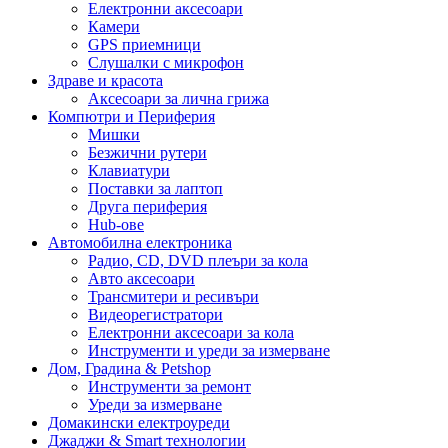
Електронни аксесоари
Камери
GPS приемници
Слушалки с микрофон
Здраве и красота
Аксесоари за лична грижа
Компютри и Периферия
Мишки
Безжични рутери
Клавиатури
Поставки за лаптоп
Друга периферия
Hub-ове
Автомобилна електроника
Радио, CD, DVD плеъри за кола
Авто аксесоари
Трансмитери и ресивъри
Видеорегистратори
Електронни аксесоари за кола
Инструменти и уреди за измерване
Дом, Градина & Petshop
Инструменти за ремонт
Уреди за измерване
Домакински електроуреди
Джаджи & Smart технологии