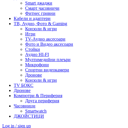
Smart джаджи
Смарт часовничи
Фитнес гривни
Кабели и адаптери
ТВ, Аудио, Фото & Gaming
Конзоли & игри
Игри
TV-Аудио аксесоари
Фото и Видео аксесоари
Стойки
Аудио HI-FI
Мултимедийни плеъри
Микрофони
Спортни видеокамери
Дронове
Конзоли & игри
TV БОКС
Дронове
Компютри & Периферия
Друга периферия
Часовници
Smartwatch
ДЖОЙСТИЦИ
Log in / sign up