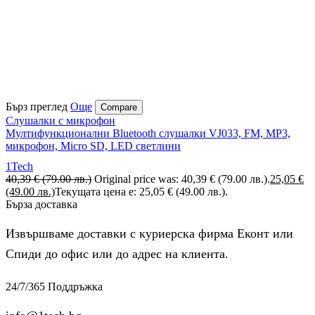
Бърз преглед
Още
Compare
Слушалки с микрофон
Мултифункционални Bluetooth слушалки VJ033, FM, MP3,
микрофон, Micro SD, LED светлини
1Tech
40,39
€
(79.00 лв.)
Original price was: 40,39 € (79.00 лв.).
25,05
€
(49.00 лв.)
Текущата цена е: 25,05 € (49.00 лв.).
Бърза доставка
Извършваме доставки с куриерска фирма Еконт или
Спиди до офис или до адрес на клиента.
24/7/365 Поддръжка