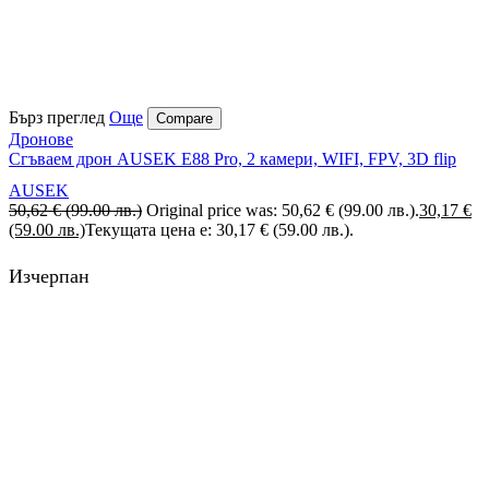
Бърз преглед
Още
Compare
Дронове
Сгъваем дрон AUSEK E88 Pro, 2 камери, WIFI, FPV, 3D flip
AUSEK
50,62
€
(99.00 лв.)
Original price was: 50,62 € (99.00 лв.).
30,17
€
(59.00 лв.)
Текущата цена е: 30,17 € (59.00 лв.).
Изчерпан