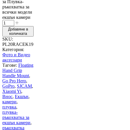
за Плувка-
ръкохватка за
всички модели
екшън камери
Добавяне в
количката
SKU:
PL20RACEK19
Категория:
Фото и Видео
аксесоари
Тагове:
Floating
Hand Grip
Handle Mount
,
Go Pro Hero
,
GoPro
,
SJCAM
,
Xiaomi Yi
,
Внос
,
Екшън
,
камери
,
плувка
,
плувка-
ръкохватка за
екшън камери
,
ръкохватка