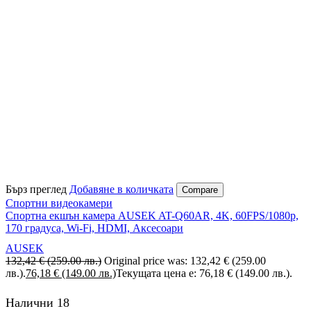
Бърз преглед
Добавяне в количката
Compare
Спортни видеокамери
Спортна екшън камера AUSEK AT-Q60AR, 4K, 60FPS/1080p,
170 градуса, Wi-Fi, HDMI, Аксесоари
AUSEK
132,42
€
(259.00 лв.)
Original price was: 132,42 € (259.00
лв.).
76,18
€
(149.00 лв.)
Текущата цена е: 76,18 € (149.00 лв.).
Налични 18