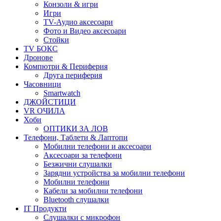
Конзоли & игри
Игри
TV-Аудио аксесоари
Фото и Видео аксесоари
Стойки
TV БОКС
Дронове
Компютри & Периферия
Друга периферия
Часовници
Smartwatch
ДЖОЙСТИЦИ
VR ОЧИЛА
Хоби
ОПТИКИ ЗА ЛОВ
Телефони, Таблети & Лаптопи
Мобилни телефони и аксесоари
Аксесоари за телефони
Безжични слушалки
Зарядни устройства за мобилни телефони
Мобилни телефони
Кабели за мобилни телефони
Bluetooth слушалки
IT Продукти
Слушалки с микрофон