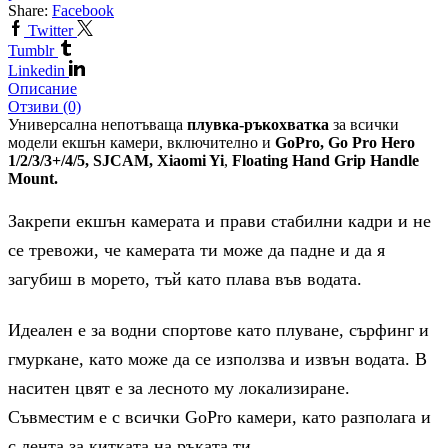
Share:
Facebook
Twitter
Tumblr
Linkedin
Описание
Отзиви (0)
Универсална непотъваща
плувка-ръкохватка
за всички
модели екшън камери,
включително и
GoPro, Go Pro Hero
1/2/3/3+/4/5, SJCAM, Xiaomi Yi
,
Floating Hand Grip Handle
Mount.
Закрепи eкшън камерата и прави стабилни кадри и не
се тревожи, че камерата ти може да падне и да я
загубиш в морето, тъй като плава във водата.
Идеален е за водни спортове като плуване, сърфинг и
гмуркане, като може да се използва и извън водата. В
наситен цвят е за лесното му локализиране.
Съвместим е с всички GoPro камери, като разполага и
с лента за китката на ръката ти.