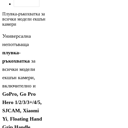
Плувка-ръкохватка за
всички модели екшън
камери
Универсална
непотъваща
плувка-
ръкохватка
за
всички модели
екшън камери,
включително и
GoPro, Go Pro
Hero 1/2/3/3+/4/5,
SJCAM, Xiaomi
Yi
,
Floating Hand
Grip Handle