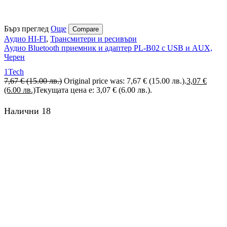
Бърз преглед
Още
Compare
Аудио HI-FI
,
Трансмитери и ресивъри
Аудио Bluetooth приемник и адаптер PL-B02 с USB и AUX,
Черен
1Tech
7,67
€
(15.00 лв.)
Original price was: 7,67 € (15.00 лв.).
3,07
€
(6.00 лв.)
Текущата цена е: 3,07 € (6.00 лв.).
Налични 18