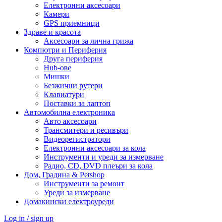
Електронни аксесоари
Камери
GPS приемници
Здраве и красота
Аксесоари за лична грижа
Компютри и Периферия
Друга периферия
Hub-ове
Мишки
Безжични рутери
Клавиатури
Поставки за лаптоп
Автомобилна електроника
Авто аксесоари
Трансмитери и ресивъри
Видеорегистратори
Електронни аксесоари за кола
Инструменти и уреди за измерване
Радио, CD, DVD плеъри за кола
Дом, Градина & Petshop
Инструменти за ремонт
Уреди за измерване
Домакински електроуреди
Log in / sign up