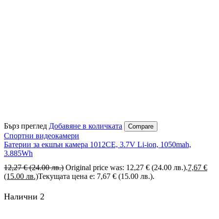
Бърз преглед
Добавяне в количката
Compare
Спортни видеокамери
Батерии за екшън камера 1012CE, 3.7V Li-ion, 1050mah,
3.885Wh
12,27
€
(24.00 лв.)
Original price was: 12,27 € (24.00 лв.).
7,67
€
(15.00 лв.)
Текущата цена е: 7,67 € (15.00 лв.).
Налични 2