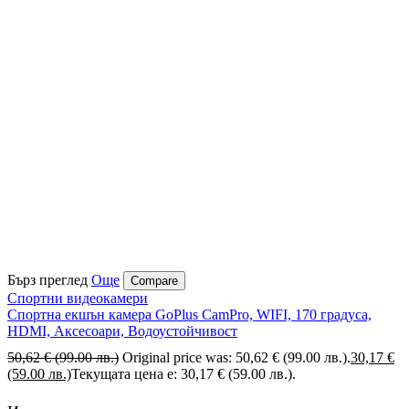
Бърз преглед
Още
Compare
Спортни видеокамери
Спортна екшън камера GoPlus CamPro, WIFI, 170 градуса,
HDMI, Аксесоари, Водоустойчивост
50,62
€
(99.00 лв.)
Original price was: 50,62 € (99.00 лв.).
30,17
€
(59.00 лв.)
Текущата цена е: 30,17 € (59.00 лв.).