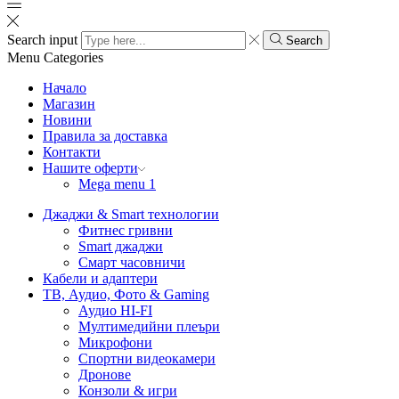
Search input
Search
Menu
Categories
Начало
Магазин
Новини
Правила за доставка
Контакти
Нашите оферти
Mega menu 1
Джаджи & Smart технологии
Фитнес гривни
Smart джаджи
Смарт часовничи
Кабели и адаптери
ТВ, Аудио, Фото & Gaming
Аудио HI-FI
Мултимедийни плеъри
Микрофони
Спортни видеокамери
Дронове
Конзоли & игри