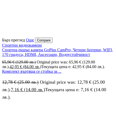
Бърз преглед
Още
Compare
Спортни видеокамери
Спортна екшън камера GoPlus CamPro, Четири батерии, WIFI,
170 градуса, HDMI, Аксесоари, Водоустойчивост
65,96
€
(129.00 лв.)
Original price was: 65,96 € (129.00
лв.).
42,95
€
(84.00 лв.)
Текущата цена е: 42,95 € (84.00 лв.).
Комплект въртяща се стойка за ...
12,78
€
(25.00 лв.)
Original price was: 12,78 € (25.00
лв.).
7,16
€
(14.00 лв.)
Текущата цена е: 7,16 € (14.00
лв.).