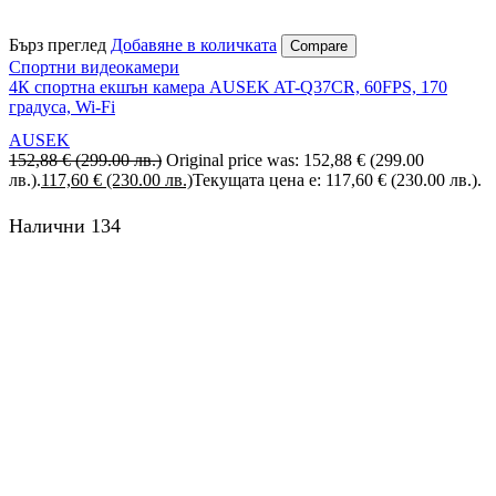
Бърз преглед
Добавяне в количката
Compare
Спортни видеокамери
4К спортна екшън камера AUSEK AT-Q37CR, 60FPS, 170
градуса, Wi-Fi
AUSEK
152,88
€
(299.00 лв.)
Original price was: 152,88 € (299.00
лв.).
117,60
€
(230.00 лв.)
Текущата цена е: 117,60 € (230.00 лв.).
Налични 134