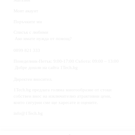
Моят акаунт
Поръчките ми
Списък с любими
Ако имате нужда от помощ?
0899 821 333
Понеделник-Петък: 9:00-17:00 Събота: 09:00 – 13:00
Добре дошли на сайта 1Tech.bg
Директен вносител.
1Tech.bg предлага голяма многообразие от стоки
собствен внос на изключително атрактивни цени,
които сигурни сме ще харесате и оцените.
info@1Tech.bg
Copyright © 2021
1Tech
. Created by 1Tech -
https://1tech.bg
.