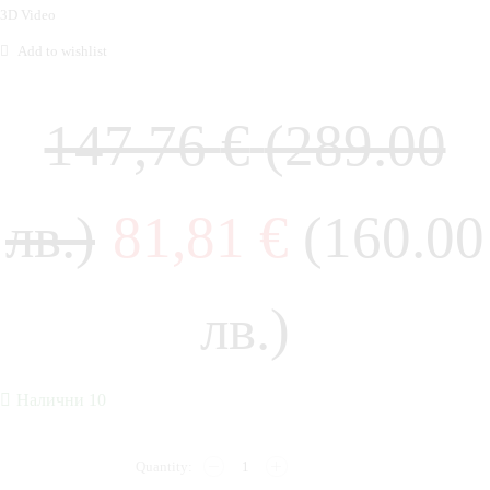
3D Video
Add to wishlist
147,76
€
(289.00
лв.)
81,81
€
(160.00
лв.)
Налични 10