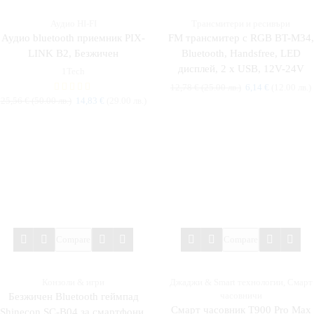
Аудио HI-FI
Трансмитери и ресивъри
Аудио bluetooth приемник PIX-
FM трансмитер с RGB BT-M34,
LINK B2, Безжичен
Bluetooth, Handsfree, LED
дисплей, 2 x USB, 12V-24V
1Tech
12,78
€
(25.00 лв.)
6,14
€
(12.00 лв.)
25,56
€
(50.00 лв.)
14,83
€
(29.00 лв.)
Compare
Compare
Конзоли & игри
Джаджи & Smart технологии
,
Смарт
часовничи
Безжичен Bluetooth геймпад
Смарт часовник T900 Pro Max
Shinecon SC-B04 за смартфони,