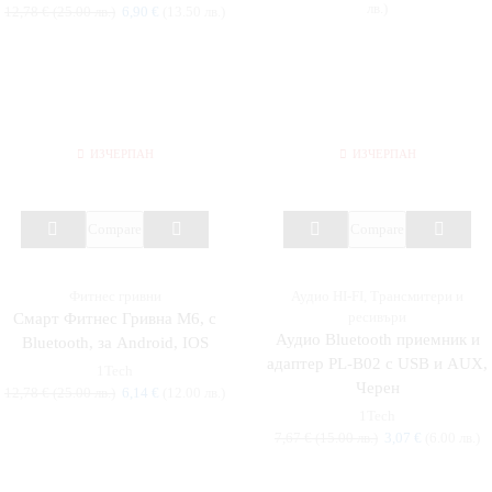
лв.)
12,78
€
(25.00 лв.)
6,90
€
(13.50 лв.)
ИЗЧЕРПАН
ИЗЧЕРПАН
Compare
Compare
Фитнес гривни
Аудио HI-FI
,
Трансмитери и
ресивъри
Смарт Фитнес Гривна M6, с
Аудио Bluetooth приемник и
Bluetooth, за Android, IOS
адаптер PL-B02 с USB и AUX,
1Tech
Черен
12,78
€
(25.00 лв.)
6,14
€
(12.00 лв.)
1Tech
7,67
€
(15.00 лв.)
3,07
€
(6.00 лв.)