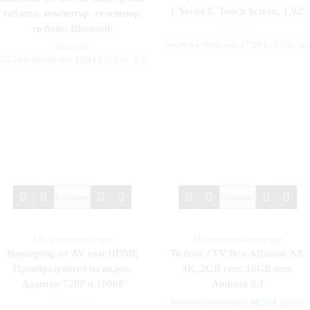
L Series 8, Touch Screen, 1.92′
таблети, компютър, телевизор,
тв бокс, Bluetooth
40,39
€
(79.00 лв.)
17,90
€
(35.00 лв.)
Shinecon
35,28
€
(69.00 лв.)
19,94
€
(39.00 лв.)
Compare
Compare
TV-Аудио аксесоари
Мултимедийни плеъри
Конвертор от AV към HDMI,
Тв бокс / TV Box Alfawise A8,
Преобразувател на видео,
4K, 2GB ram, 16GB rom,
Адаптер 720Р и 1080Р
Android 8.1
86,41
€
(169.00 лв.)
48,57
€
(95.00