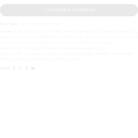
ДОБАВЯНЕ В КОЛИЧКАТА
Категория:
Мултимедийни плеъри
Тагове:
32GB ROM
,
3D
,
3GB RAM
,
Alfawise
,
Amlogic S912
,
android
,
Android 7.1
,
bluetooth
,
Digital
,
Full HD
,
H96 Pro+
,
Kodi
,
media center
,
ram 3GB
,
S912 Octa core
,
sma
,
Smart
,
TV Box
,
андроид тв
,
Аудио
,
видео
,
Внос
,
Диема спорт
,
Диема спорт 2
,
интернет
,
Медия плейър
,
музика
,
памет 32GB
,
смарт кутия за телевизор
,
тв бокс
,
тв кутия
,
тв плейър
,
тв плеър
,
тв приставка
,
твбокс
,
телевизия
,
тиви бокс
,
тивибокс
,
филми
Share: