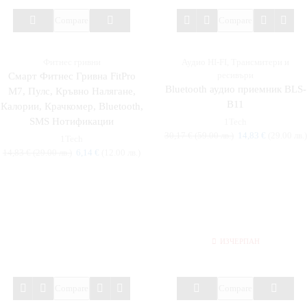
Compare
Compare
Фитнес гривни
Аудио HI-FI
,
Трансмитери и
ресивъри
Смарт Фитнес Гривна FitPro
Bluetooth аудио приемник BLS-
M7, Пулс, Кръвно Налягане,
B11
Калории, Крачкомер, Bluetooth,
SMS Нотификации
1Tech
30,17
€
(59.00 лв.)
14,83
€
(29.00 лв.)
1Tech
14,83
€
(29.00 лв.)
6,14
€
(12.00 лв.)
ИЗЧЕРПАН
Compare
Compare