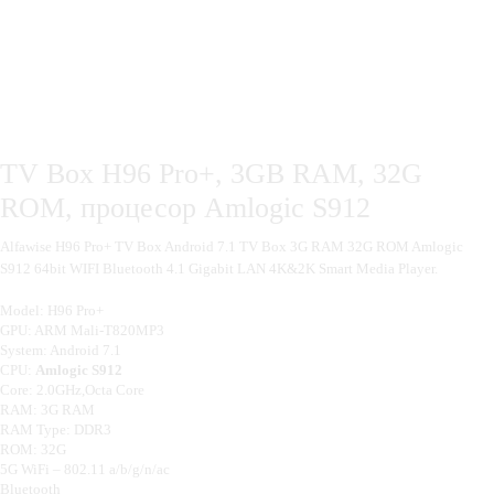
TV Box H96 Pro+, 3GB RAM, 32G
ROM, процесор Amlogic S912
Alfawise H96 Pro+ TV Box Android 7.1 TV Box 3G RAM 32G ROM Amlogic
S912 64bit WIFI Bluetooth 4.1 Gigabit LAN 4K&2K Smart Media Player.
Model: H96 Pro+
GPU: ARM Mali-T820MP3
System: Android 7.1
CPU:
Amlogic S912
Core: 2.0GHz,Octa Core
RAM: 3G RAM
RAM Type: DDR3
ROM: 32G
5G WiFi – 802.11 a/b/g/n/ac
Bluetooth