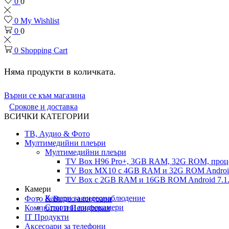
0
0
0
My Wishlist
0
0
0
Shopping Cart
Няма продукти в количката.
Върни се към магазина
Срокове и доставка
ВСИЧКИ КАТЕГОРИИ
ТВ, Аудио & Фото
Мултимедийни плеъри
Мултимедийни плеъри
TV Box H96 Pro+, 3GB RAM, 32G ROM, проце
TV Box MX10 с 4GB RAM и 32G ROM Android 
TV Box с 2GB RAM и 16GВ ROM Android 7.1.
Камери
Камери за видеонаблюдение
Фото & Видео аксесоари
Спортни видеокамери
Компютри и Периферия
IT Продукти
Аксесоари за телефони