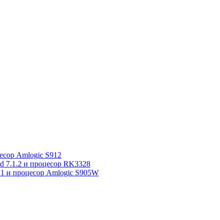
сор Amlogic S912
7.1.2 и процесор RK3328
1 и процесор Amlogic S905W