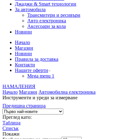
Джаджи & Smart технологии
За автомобила
Трансмитери и ресивъри
Авто електроника
Аксесоари за кола
Новини
Начало
Магазин
Новини
Правила за доставка
Контакти
Нашите оферти
Mega menu 1
НАМАЛЕНИЯ
Начало
Магазин
Автомобилна електроника
Инструменти и уреди за измерване
Предишна страница
Преглед като:
Таблица
Списък
Покажи