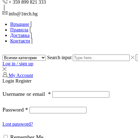
+ 359 899 821 333
info@1tech.bg
Връщане
Правила
Доставка
Контакти
Search input
Log in / sign up
My Account
Login
Register
Username or email
*
Password
*
Lost password?
Remember Me