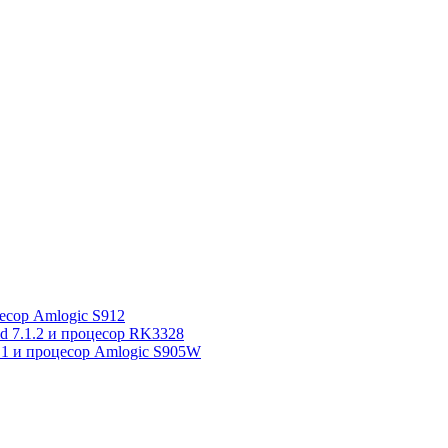
сор Amlogic S912
7.1.2 и процесор RK3328
1 и процесор Amlogic S905W