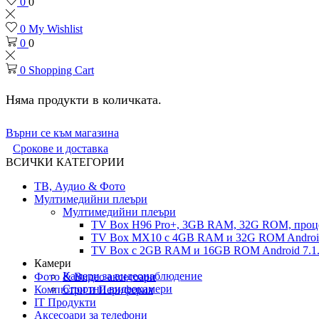
0
0
0
My Wishlist
0
0
0
Shopping Cart
Няма продукти в количката.
Върни се към магазина
Срокове и доставка
ВСИЧКИ КАТЕГОРИИ
ТВ, Аудио & Фото
Мултимедийни плеъри
Мултимедийни плеъри
TV Box H96 Pro+, 3GB RAM, 32G ROM, проце
TV Box MX10 с 4GB RAM и 32G ROM Android 
TV Box с 2GB RAM и 16GВ ROM Android 7.1.
Камери
Камери за видеонаблюдение
Фото & Видео аксесоари
Спортни видеокамери
Компютри и Периферия
IT Продукти
Аксесоари за телефони