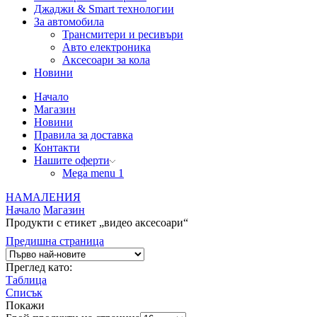
Джаджи & Smart технологии
За автомобила
Трансмитери и ресивъри
Авто електроника
Аксесоари за кола
Новини
Начало
Магазин
Новини
Правила за доставка
Контакти
Нашите оферти
Mega menu 1
НАМАЛЕНИЯ
Начало
Магазин
Продукти с етикет „видео аксесоари“
Предишна страница
Преглед като:
Таблица
Списък
Покажи