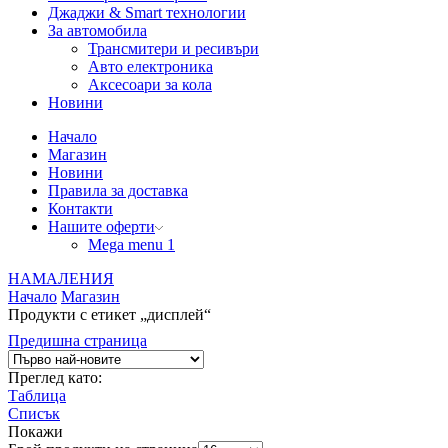
Джаджи & Smart технологии
За автомобила
Трансмитери и ресивъри
Авто електроника
Аксесоари за кола
Новини
Начало
Магазин
Новини
Правила за доставка
Контакти
Нашите оферти
Mega menu 1
НАМАЛЕНИЯ
Начало
Магазин
Продукти с етикет „дисплей“
Предишна страница
Преглед като:
Таблица
Списък
Покажи