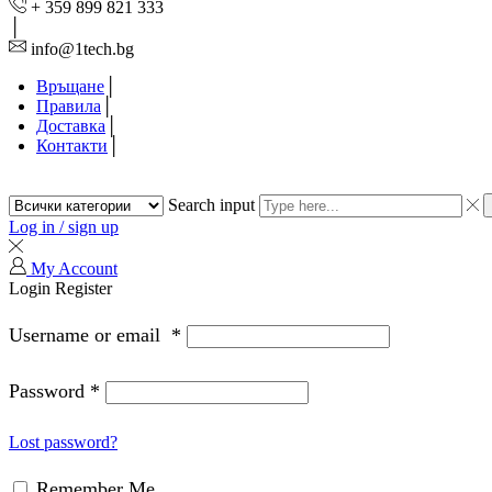
+ 359 899 821 333
info@1tech.bg
Връщане
Правила
Доставка
Контакти
Search input
Log in / sign up
My Account
Login
Register
Username or email
*
Password
*
Lost password?
Remember Me