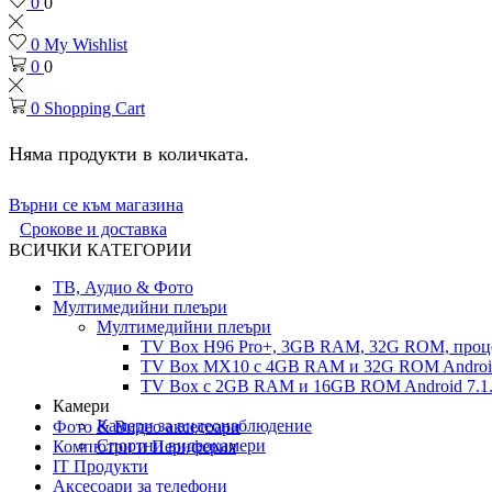
0
0
0
My Wishlist
0
0
0
Shopping Cart
Няма продукти в количката.
Върни се към магазина
Срокове и доставка
ВСИЧКИ КАТЕГОРИИ
ТВ, Аудио & Фото
Мултимедийни плеъри
Мултимедийни плеъри
TV Box H96 Pro+, 3GB RAM, 32G ROM, проце
TV Box MX10 с 4GB RAM и 32G ROM Android 
TV Box с 2GB RAM и 16GВ ROM Android 7.1.
Камери
Камери за видеонаблюдение
Фото & Видео аксесоари
Спортни видеокамери
Компютри и Периферия
IT Продукти
Аксесоари за телефони