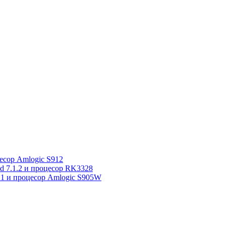
сор Amlogic S912
7.1.2 и процесор RK3328
1 и процесор Amlogic S905W