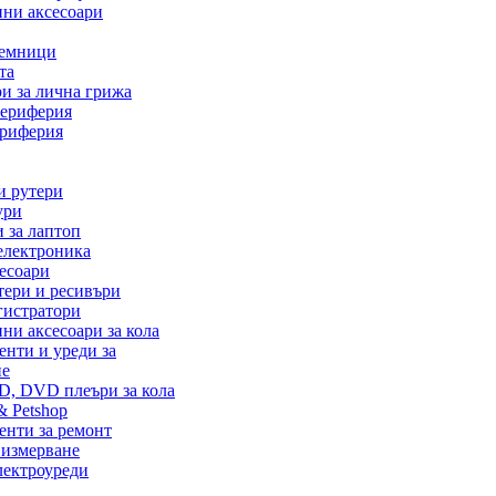
ни аксесоари
емници
та
и за лична грижа
ериферия
ериферия
и рутери
ури
 за лаптоп
електроника
есоари
тери и ресивъри
гистратори
ни аксесоари за кола
нти и уреди за
не
D, DVD плеъри за кола
& Petshop
енти за ремонт
 измерване
лектроуреди