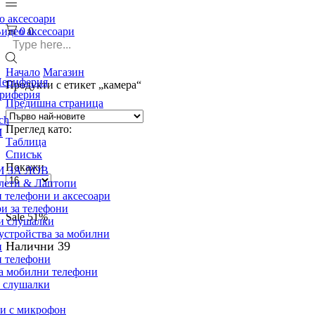
о аксесоари
идео аксесоари
0
0
Search
input
Начало
Магазин
ериферия
Продукти с етикет „камера“
ериферия
Предишна страница
ch
Преглед като:
И
Таблица
Списък
Покажи
 ЗА ЛОВ
Брой
лети & Лаптопи
продукти
 телефони и аксесоари
на
и за телефони
Sale
51%
страница
и слушалки
устройства за мобилни
Налични 39
и
 телефони
а мобилни телефони
h слушалки
и с микрофон