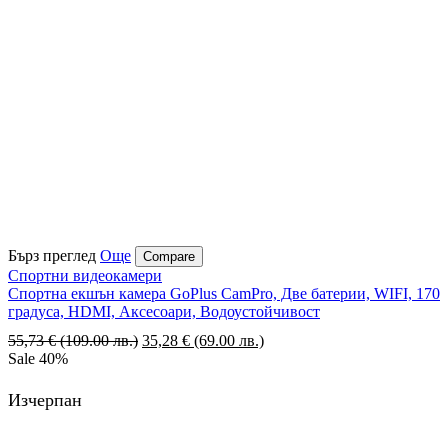
Бърз преглед
Още
Compare
Спортни видеокамери
Спортна екшън камера GoPlus CamPro, Две батерии, WIFI, 170
градуса, HDMI, Аксесоари, Водоустойчивост
55,73
€
(109.00 лв.)
Original
35,28
€
(69.00 лв.)
Текущата
Sale
40%
price
цена
was:
е:
55,73 €
35,28 €
Изчерпан
(109.00
(69.00
лв.).
лв.).