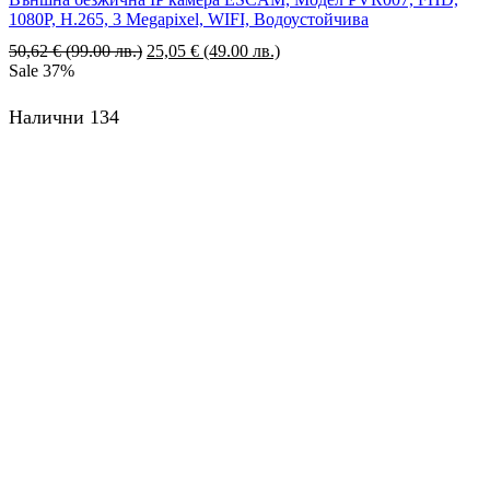
1080P, H.265, 3 Megapixel, WIFI, Водоустойчива
50,62
€
(99.00 лв.)
Original
25,05
€
(49.00 лв.)
Текущата
Sale
37%
price
цена
was:
е:
50,62 €
25,05 €
Налични 134
(99.00
(49.00
лв.).
лв.).