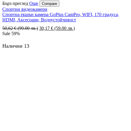
Бърз преглед
Още
Compare
Спортни видеокамери
Спортна екшън камера GoPlus CamPro, WIFI, 170 градуса,
HDMI, Аксесоари, Водоустойчивост
50,62
€
(99.00 лв.)
Original
30,17
€
(59.00 лв.)
Текущата
Sale
59%
price
цена
was:
е:
50,62 €
30,17 €
Налични 13
(99.00
(59.00
лв.).
лв.).