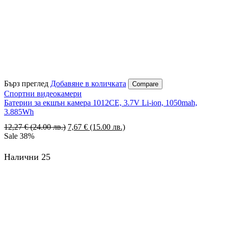
Бърз преглед
Добавяне в количката
Compare
Спортни видеокамери
Батерии за екшън камера 1012CE, 3.7V Li-ion, 1050mah,
3.885Wh
12,27
€
(24.00 лв.)
Original
7,67
€
(15.00 лв.)
Текущата
Sale
38%
price
цена
was:
е:
12,27 €
7,67 €
Налични 25
(24.00
(15.00
лв.).
лв.).