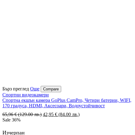
Бърз преглед
Още
Compare
Спортни видеокамери
Спортна екшън камера GoPlus CamPro, Четири батерии, WIFI,
170 градуса, HDMI, Аксесоари, Водоустойчивост
65,96
€
(129.00 лв.)
Original
42,95
€
(84.00 лв.)
Текущата
Sale
36%
price
цена
was:
е:
65,96 €
42,95 €
Изчерпан