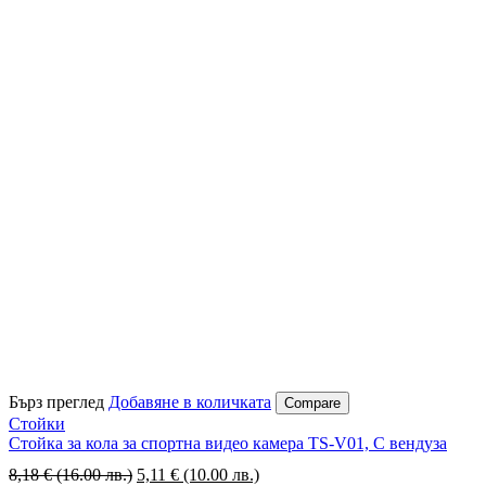
Бърз преглед
Добавяне в количката
Compare
Стойки
Стойка за кола за спортна видео камера TS-V01, С вендуза
8,18
€
(16.00 лв.)
Original
5,11
€
(10.00 лв.)
Текущата