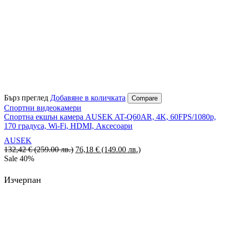
Бърз преглед
Добавяне в количката
Compare
Спортни видеокамери
Спортна екшън камера AUSEK AT-Q60AR, 4K, 60FPS/1080p,
170 градуса, Wi-Fi, HDMI, Аксесоари
AUSEK
132,42
€
(259.00 лв.)
Original
76,18
€
(149.00 лв.)
Текущата
Sale
40%
price
цена
was:
е:
132,42 €
76,18 €
Изчерпан
(259.00
(149.00
лв.).
лв.).