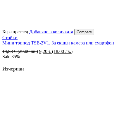
Бърз преглед
Добавяне в количката
Compare
Стойки
Мини трипод TSE-2V1, За екшън камера или смартфон
14,83
€
(29.00 лв.)
Original
9,20
€
(18.00 лв.)
Текущата
Sale
35%
price
цена
was:
е:
14,83 €
9,20 €
Изчерпан
(29.00
(18.00
лв.).
лв.).