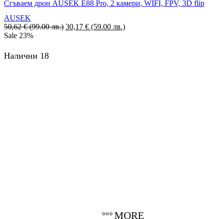
Сгъваем дрон AUSEK E88 Pro, 2 камери, WIFI, FPV, 3D flip
AUSEK
50,62
€
(99.00 лв.)
Original
30,17
€
(59.00 лв.)
Текущата
Sale
23%
price
цена
was:
е:
50,62 €
30,17 €
Налични 18
(99.00
(59.00
лв.).
лв.).
MORE