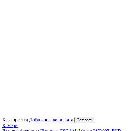
din
Бърз преглед
Добавяне в количката
Compare
Камери
Външна безжична IP камера ESCAM, Модел PVR007, FHD,