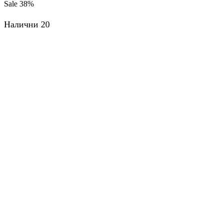
Sale
38%
price
цена
was:
е:
8,18 €
5,11 €
Налични 20
(16.00
(10.00
лв.).
лв.).