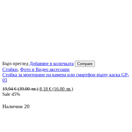
Бърз преглед
Добавяне в количката
Compare
Стойки
,
Фото и Видео аксесоари
Стойка за монтиране на камера или смартфон върху каска GP-
03
19,94
€
(39.00 лв.)
Original
8,18
€
(16.00 лв.)
Текущата
Sale
45%
price
цена
was:
е:
19,94 €
8,18 €
Налични 20
(39.00
(16.00
лв.).
лв.).