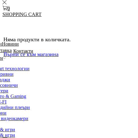
0
SHOPPING CART
Няма продукти в количката.
н
Новини
ставка
Контакти
Върни се към магазина
ти
rt технологии
гривни
жаджи
асовничи
тери
то & Gaming
-FI
дийни плеъри
они
 видеокамери
 & игри
 & игри