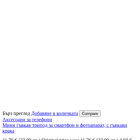
Бърз преглед
Добавяне в количката
Compare
Аксесоари за телефони
Мини гъвкав трипод за смартфон и фотоапарат, с гъвкави
крака