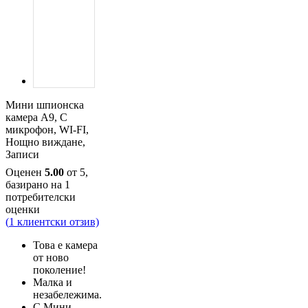
Мини шпионска
камера A9, С
микрофон, WI-FI,
Нощно виждане,
Записи
Оценен
5.00
от 5,
базирано на
1
потребителски
оценки
(
1
клиентски отзив)
Това е камера
от ново
поколение!
Малка и
незабележима.
С Мини