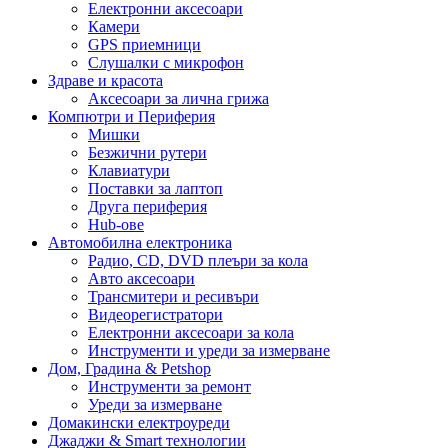
Електронни аксесоари
Камери
GPS приемници
Слушалки с микрофон
Здраве и красота
Аксесоари за лична грижа
Компютри и Периферия
Мишки
Безжични рутери
Клавиатури
Поставки за лаптоп
Друга периферия
Hub-ове
Автомобилна електроника
Радио, CD, DVD плеъри за кола
Авто аксесоари
Трансмитери и ресивъри
Видеорегистратори
Електронни аксесоари за кола
Инструменти и уреди за измерване
Дом, Градина & Petshop
Инструменти за ремонт
Уреди за измерване
Домакински електроуреди
Джаджи & Smart технологии