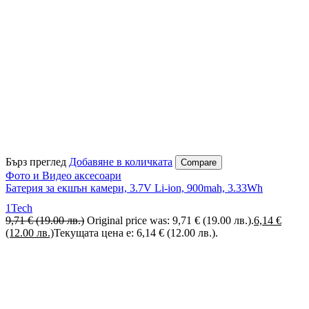
Бърз преглед
Добавяне в количката
Compare
Фото и Видео аксесоари
Батерия за екшън камери, 3.7V Li-ion, 900mah, 3.33Wh
1Tech
9,71
€
(19.00 лв.)
Original price was: 9,71 € (19.00 лв.).
6,14
€
(12.00 лв.)
Текущата цена е: 6,14 € (12.00 лв.).