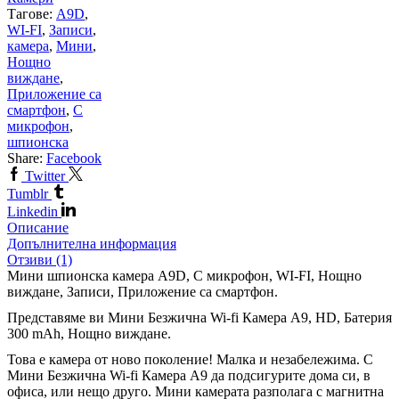
Тагове:
A9D
,
WI-FI
,
Записи
,
камера
,
Мини
,
Нощно
виждане
,
Приложение са
смартфон
,
С
микрофон
,
шпионска
Share:
Facebook
Twitter
Tumblr
Linkedin
Описание
Допълнителна информация
Отзиви (1)
Мини шпионска камера A9D, С микрофон, WI-FI, Нощно
виждане, Записи, Приложение са смартфон.
Представяме ви Мини Безжична Wi-fi Камера А9, HD, Батерия
300 mAh, Нощно виждане.
Това е камера от ново поколение! Малка и незабележима. С
Мини Безжична Wi-fi Камера А9 да подсигурите дома си, в
офиса, или нещо друго. Мини камерата разполага с магнитна