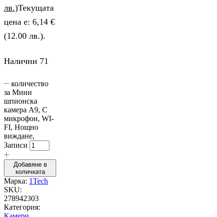
лв.)
Текущата
цена е: 6,14 €
(12.00 лв.).
Налични 71
количество
за Мини
шпионска
камера A9, С
микрофон, WI-
FI, Нощно
виждане,
Записи
Добавяне в
количката
Марка:
1Tech
SKU:
278942303
Категория:
Камери