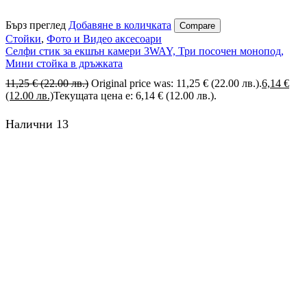
Бърз преглед
Добавяне в количката
Compare
Стойки
,
Фото и Видео аксесоари
Селфи стик за екшън камери 3WAY, Три посочен монопод,
Мини стойка в дръжката
11,25
€
(22.00 лв.)
Original price was: 11,25 € (22.00 лв.).
6,14
€
(12.00 лв.)
Текущата цена е: 6,14 € (12.00 лв.).
Налични 13