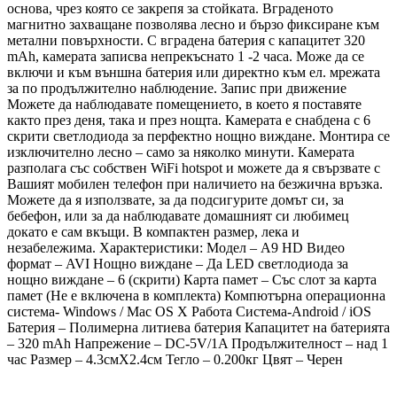
основа, чрез която се закрепя за стойката. Вграденото
магнитно захващане позволява лесно и бързо фиксиране към
метални повърхности. С вградена батерия с капацитет 320
mAh, камерата записва непрекъснато 1 -2 часа. Може да се
включи и към външна батерия или директно към ел. мрежата
за по продължително наблюдение. Запис при движение
Можете да наблюдавате помещението, в което я поставяте
както през деня, така и през нощта. Камерата е снабдена с 6
скрити светлодиода за перфектно нощно виждане. Монтира се
изключително лесно – само за няколко минути. Камерата
разполага със собствен WiFi hotspot и можете да я свързвате с
Вашият мобилен телефон при наличието на безжична връзка.
Можете да я използвате, за да подсигурите домът си, за
бебефон, или за да наблюдавате домашният си любимец
докато е сам вкъщи. В компактен размер, лека и
незабележима. Характеристики: Модел – A9 HD Видео
формат – AVI Нощно виждане – Да LED светлодиода за
нощно виждане – 6 (скрити) Карта памет – Със слот за карта
памет (Не е включена в комплекта) Компютърна операционна
система- Windows / Mac OS X Работа Система-Android / iOS
Батерия – Полимерна литиева батерия Капацитет на батерията
– 320 mAh Напрежение – DC-5V/1A Продължителност – над 1
час Размер – 4.3смХ2.4см Тегло – 0.200кг Цвят – Черен