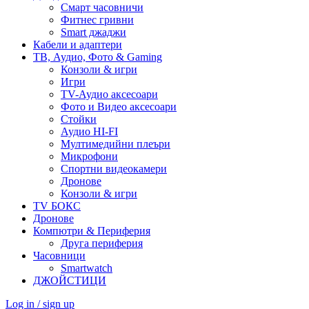
Смарт часовничи
Фитнес гривни
Smart джаджи
Кабели и адаптери
ТВ, Аудио, Фото & Gaming
Конзоли & игри
Игри
TV-Аудио аксесоари
Фото и Видео аксесоари
Стойки
Аудио HI-FI
Мултимедийни плеъри
Микрофони
Спортни видеокамери
Дронове
Конзоли & игри
TV БОКС
Дронове
Компютри & Периферия
Друга периферия
Часовници
Smartwatch
ДЖОЙСТИЦИ
Log in / sign up