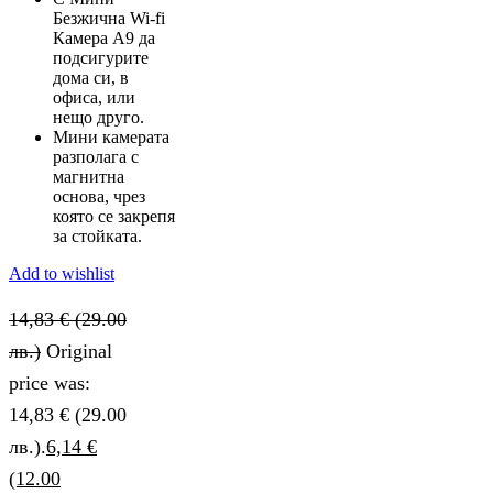
Безжична Wi-fi
Камера А9 да
подсигурите
дома си, в
офиса, или
нещо друго.
Мини камерата
разполага с
магнитна
основа, чрез
която се закрепя
за стойката.
Add to wishlist
14,83
€
(29.00
лв.)
Original
price was:
14,83 € (29.00
лв.).
6,14
€
(12.00