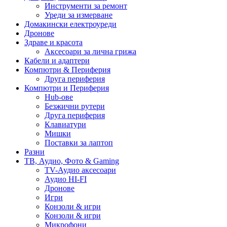
Инструменти за ремонт
Уреди за измерване
Домакински електроуреди
Дронове
Здраве и красота
Аксесоари за лична грижа
Кабели и адаптери
Компютри & Периферия
Друга периферия
Компютри и Периферия
Hub-ове
Безжични рутери
Друга периферия
Клавиатури
Мишки
Поставки за лаптоп
Разни
ТВ, Аудио, Фото & Gaming
TV-Аудио аксесоари
Аудио HI-FI
Дронове
Игри
Конзоли & игри
Конзоли & игри
Микрофони