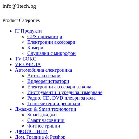
info@1tech.bg
Product Categories
IT Продукти
GPS приемници
Електронни аксесоари
Камери
Слушалки с микрофон
TV БОКС
VR ОЧИЛА
Автомобилна електроника
Авто аксесоари
Видеорегистратори
Електронни аксесоари за кола
Инструменти и уреди за измерване
Радио, CD, DVD плеъри за кола
Трансмитери и ресивъри
Джаджи & Smart технологии
Smart джаджи
Смарт часовничи
Фитнес гривни
ДЖОЙСТИЦИ
Дом, Градина & Petshop