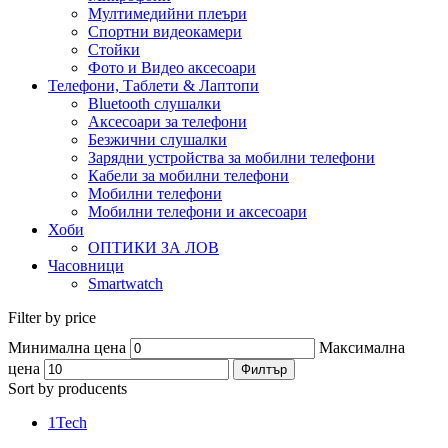
Мултимедийни плеъри
Спортни видеокамери
Стойки
Фото и Видео аксесоари
Телефони, Таблети & Лаптопи
Bluetooth слушалки
Аксесоари за телефони
Безжични слушалки
Зарядни устройства за мобилни телефони
Кабели за мобилни телефони
Мобилни телефони
Мобилни телефони и аксесоари
Хоби
ОПТИКИ ЗА ЛОВ
Часовници
Smartwatch
Filter by price
Минимална цена
Максимална
цена
Филтър
Sort by producents
1Tech