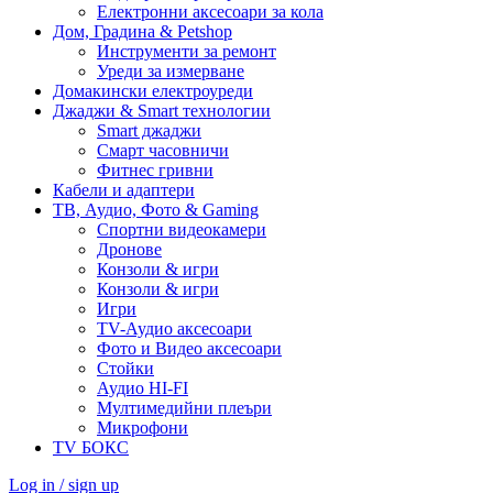
Електронни аксесоари за кола
Дом, Градина & Petshop
Инструменти за ремонт
Уреди за измерване
Домакински електроуреди
Джаджи & Smart технологии
Smart джаджи
Смарт часовничи
Фитнес гривни
Кабели и адаптери
ТВ, Аудио, Фото & Gaming
Спортни видеокамери
Дронове
Конзоли & игри
Конзоли & игри
Игри
TV-Аудио аксесоари
Фото и Видео аксесоари
Стойки
Аудио HI-FI
Мултимедийни плеъри
Микрофони
TV БОКС
Log in / sign up