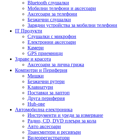
Bluetooth слушалки
Мобилни телефони и аксесоари
Аксесоари за телефони
Безжични слушалки
Зарядни устройства за мобилни телефони
IT Продукти
Слушалки с микрофон
Електронни аксесоари
Камери
GPS приемници
Здраве и красота
Аксесоари за лична грижа
Компютри и Периферия
Мишки
Безжични рутери
Клавиатури
Поставки за лаптоп
Друга периферия
Hub-ове
Автомобилна електроника
Инструменти и уреди за измерване
Радио, CD, DVD плеъри за кола
Авто аксесоари
Трансмитери и ресивъри
Видеорегистратори