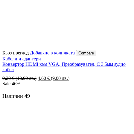
Бърз преглед
Добавяне в количката
Compare
Кабели и адаптери
Конвертор HDMI към VGA, Преобразувател, С 3.5мм аудио
кабел
9,20
€
(18.00 лв.)
4,60
€
(9.00 лв.)
Sale
46%
Налични 49