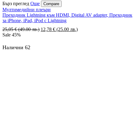
Бърз преглед
Още
Compare
Мултимедийни плеъри
Преходник Lightning към HDMI, Digital AV adapter, Преходник
за iPhone, iPad, iPod с Lightning
25,05
€
(49.00 лв.)
12,78
€
(25.00 лв.)
Sale
45%
Налични 62