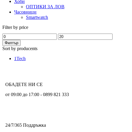
Хоби
ОПТИКИ ЗА ЛОВ
Часовници
Smartwatch
Filter by price
Филтър
Sort by producents
EXAMPLE TITLE
1Tech
Door sit amet, consectetur adip iscing elit, sed do ore magna
lorem ipsum sit.
View more
ОБАДЕТЕ НИ СЕ
от 09:00 до 17:00 - 0899 821 333
24/7/365 Поддръжка