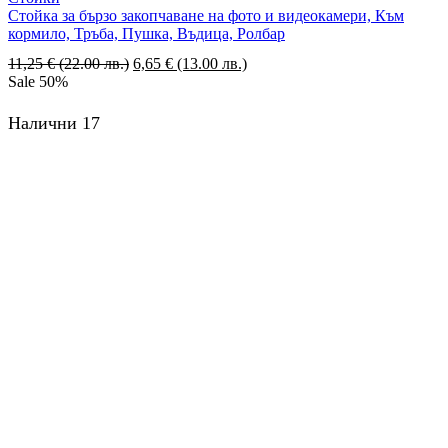
Стойка за бързо закопчаване на фото и видеокамери, Към
кормило, Тръба, Пушка, Въдица, Ролбар
11,25
€
(22.00 лв.)
6,65
€
(13.00 лв.)
Sale
50%
Налични 17