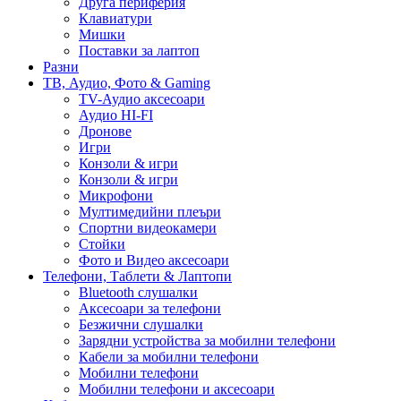
Друга периферия
Клавиатури
Мишки
Поставки за лаптоп
Разни
ТВ, Аудио, Фото & Gaming
TV-Аудио аксесоари
Аудио HI-FI
Дронове
Игри
Конзоли & игри
Конзоли & игри
Микрофони
Мултимедийни плеъри
Спортни видеокамери
Стойки
Фото и Видео аксесоари
Телефони, Таблети & Лаптопи
Bluetooth слушалки
Аксесоари за телефони
Безжични слушалки
Зарядни устройства за мобилни телефони
Кабели за мобилни телефони
Мобилни телефони
Мобилни телефони и аксесоари