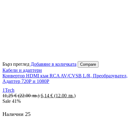
Бърз преглед
Добавяне в количката
Compare
Кабели и адаптери
Конвертор HDMI към RCA AV/CVSB L/R, Преобразувател,
Адаптер 720Р и 1080Р
1Tech
11,25
€
(22.00 лв.)
6,14
€
(12.00 лв.)
Sale
41%
Налични 25