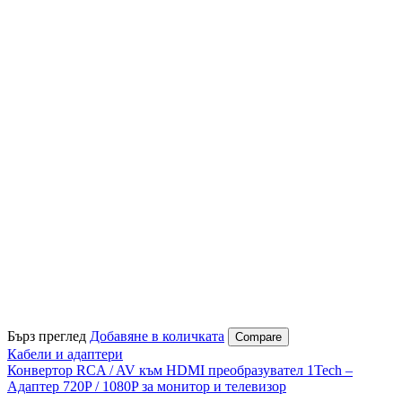
Бърз преглед
Добавяне в количката
Compare
Кабели и адаптери
Конвертор RCA / AV към HDMI преобразувател 1Tech –
Адаптер 720P / 1080P за монитор и телевизор