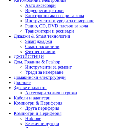
Автомобилна електроника
Авто аксесоари
Видеорегистратори
Електронни аксесоари за кола
Инструменти и уреди за измерване
Радио, CD, DVD плеъри за кола
Трансмитери и ресивъри
Джаджи & Smart технологии
Smart джаджи
Смарт часовничи
Фитнес гривни
ДЖОЙСТИЦИ
Дом, Градина & Petshop
Инструменти за ремонт
Уреди за измерване
Домакински електроуреди
Дронове
Здраве и красота
Аксесоари за лична грижа
Кабели и адаптери
Компютри & Периферия
Друга периферия
Компютри и Периферия
Hub-ове
Безжични рутери