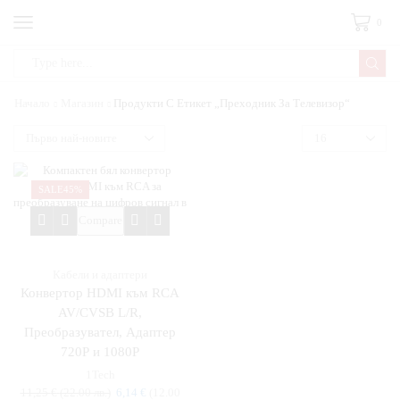
0
Начало
Магазин
Продукти С Етикет „преходник За Телевизор“
SALE
45%
Compare
Кабели и адаптери
Конвертор HDMI към RCA
AV/CVSB L/R,
Преобразувател, Адаптер
720Р и 1080Р
1Tech
11,25
€
(22.00 лв.)
6,14
€
(12.00