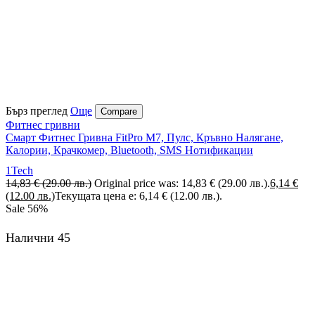
Бърз преглед
Още
Compare
Фитнес гривни
Смарт Фитнес Гривна FitPro M7, Пулс, Кръвно Налягане,
Калории, Крачкомер, Bluetooth, SMS Нотификации
1Tech
14,83
€
(29.00 лв.)
Original price was: 14,83 € (29.00 лв.).
6,14
€
(12.00 лв.)
Текущата цена е: 6,14 € (12.00 лв.).
Sale
56%
Налични 45