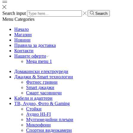
Search input
Search
Menu
Categories
Начало
Магазин
Новини
Правила за доставка
Контакти
Нашите оферти
Mega menu 1
Домакински електроуреди
Джаджи & Smart технологии
Фитнес гривни
Smart джаджи
Смарт часовничи
Кабели и адаптери
ТВ, Аудио, Фото & Gaming
Стойки
Аудио HI-FI
Мултимедийни плеъри
Микрофони
Спортни видеокамери