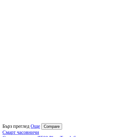
Бърз преглед
Още
Compare
Смарт часовничи