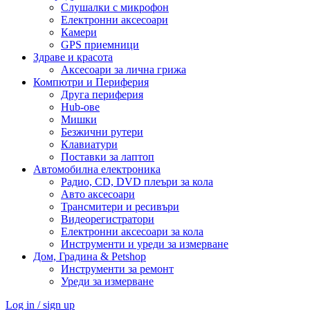
Слушалки с микрофон
Електронни аксесоари
Камери
GPS приемници
Здраве и красота
Аксесоари за лична грижа
Компютри и Периферия
Друга периферия
Hub-ове
Мишки
Безжични рутери
Клавиатури
Поставки за лаптоп
Автомобилна електроника
Радио, CD, DVD плеъри за кола
Авто аксесоари
Трансмитери и ресивъри
Видеорегистратори
Електронни аксесоари за кола
Инструменти и уреди за измерване
Дом, Градина & Petshop
Инструменти за ремонт
Уреди за измерване
Log in / sign up