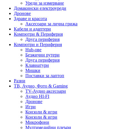
Уреди за измерване
Домакински електроуреди
Дронове
Здраве и красота
Аксесоари за лична грижа
Кабели и адаптери
Компютри & Периферия
Друга периферия
Компютри и Периферия
Hub-ове
Безжични рутери
Друга периферия
Клавиатури
Мишки
Поставки за лаптоп
Разни
ТВ, Аудио, Фото & Gaming
TV-Аудио аксесоари
Аудио HI-FI
Дронове
Игри
Конзоли & игри
Конзоли & игри
Микрофони
Мултимедийни плеъри