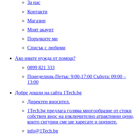
За нас
Контакти
Магазин
Моят акаунт
Поръчките ми
Списък с любими
Ако имате нужда от помощ?
0899 821 333
Понеделник-Петък: 9:00-17:00 Събота: 09:00 –
13:00
Добре дошли на сайта 1Tech.bg
Директен вносител.
1Tech.bg предлага голяма многообразие от стоки
собствен внос на изключително атрактивни цени,
които сигурни сме ще харесате и оцените.
info@1Tech.bg