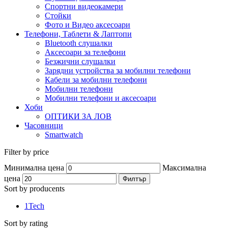
Спортни видеокамери
Стойки
Фото и Видео аксесоари
Телефони, Таблети & Лаптопи
Bluetooth слушалки
Аксесоари за телефони
Безжични слушалки
Зарядни устройства за мобилни телефони
Кабели за мобилни телефони
Мобилни телефони
Мобилни телефони и аксесоари
Хоби
ОПТИКИ ЗА ЛОВ
Часовници
Smartwatch
Filter by price
Минимална цена
Максимална
цена
Филтър
Sort by producents
1Tech
Sort by rating