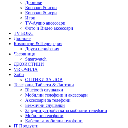
Дронове
Конзоли & игри
Конзоли & игри
Игри
TV-Аудио аксесоари
Фото и Видео аксесоари
TV БОКС
Дронове
Компютри & Периферия
Друга периферия
Часовници
Smartwatch
ДЖОЙСТИЦИ
VR ОЧИЛА
Хоби
ОПТИКИ ЗА ЛОВ
Телефони, Таблети & Лаптопи
Bluetooth слушалки
Мобилни телефони и аксесоари
Аксесоари за телефони
Безжични слушалки
Зарядни устройства за мобилни телефони
Мобилни телефони
Кабели за мобилни телефони
IT Продукти