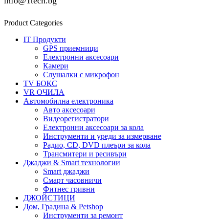
info@1tech.bg
Product Categories
IT Продукти
GPS приемници
Електронни аксесоари
Камери
Слушалки с микрофон
TV БОКС
VR ОЧИЛА
Автомобилна електроника
Авто аксесоари
Видеорегистратори
Електронни аксесоари за кола
Инструменти и уреди за измерване
Радио, CD, DVD плеъри за кола
Трансмитери и ресивъри
Джаджи & Smart технологии
Smart джаджи
Смарт часовничи
Фитнес гривни
ДЖОЙСТИЦИ
Дом, Градина & Petshop
Инструменти за ремонт