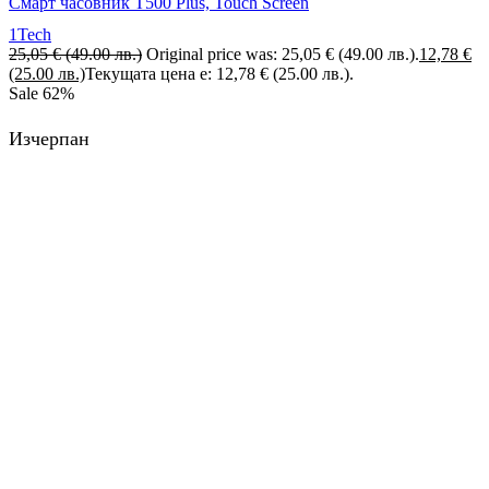
Смарт часовник T500 Plus, Touch Screen
1Tech
25,05
€
(49.00 лв.)
Original price was: 25,05 € (49.00 лв.).
12,78
€
(25.00 лв.)
Текущата цена е: 12,78 € (25.00 лв.).
Sale
62%
Изчерпан