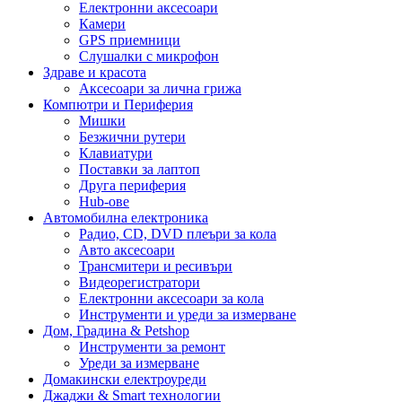
Електронни аксесоари
Камери
GPS приемници
Слушалки с микрофон
Здраве и красота
Аксесоари за лична грижа
Компютри и Периферия
Мишки
Безжични рутери
Клавиатури
Поставки за лаптоп
Друга периферия
Hub-ове
Автомобилна електроника
Радио, CD, DVD плеъри за кола
Авто аксесоари
Трансмитери и ресивъри
Видеорегистратори
Електронни аксесоари за кола
Инструменти и уреди за измерване
Дом, Градина & Petshop
Инструменти за ремонт
Уреди за измерване
Домакински електроуреди
Джаджи & Smart технологии