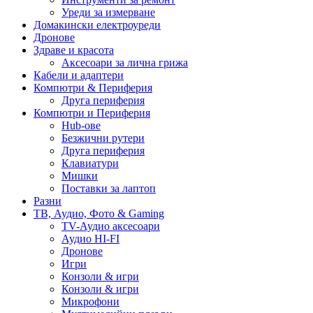
Уреди за измерване
Домакински електроуреди
Дронове
Здраве и красота
Аксесоари за лична грижа
Кабели и адаптери
Компютри & Периферия
Друга периферия
Компютри и Периферия
Hub-ове
Безжични рутери
Друга периферия
Клавиатури
Мишки
Поставки за лаптоп
Разни
ТВ, Аудио, Фото & Gaming
TV-Аудио аксесоари
Аудио HI-FI
Дронове
Игри
Конзоли & игри
Конзоли & игри
Микрофони