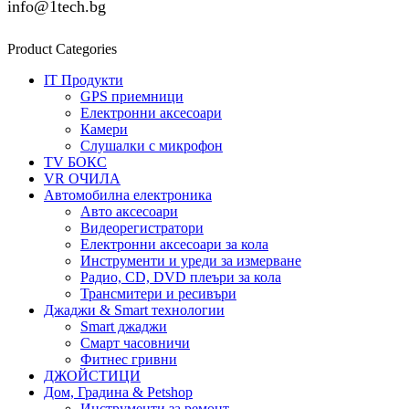
info@1tech.bg
Product Categories
IT Продукти
GPS приемници
Електронни аксесоари
Камери
Слушалки с микрофон
TV БОКС
VR ОЧИЛА
Автомобилна електроника
Авто аксесоари
Видеорегистратори
Електронни аксесоари за кола
Инструменти и уреди за измерване
Радио, CD, DVD плеъри за кола
Трансмитери и ресивъри
Джаджи & Smart технологии
Smart джаджи
Смарт часовничи
Фитнес гривни
ДЖОЙСТИЦИ
Дом, Градина & Petshop
Инструменти за ремонт