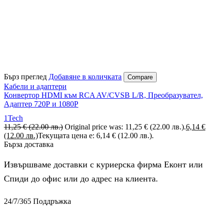
Бърз преглед
Добавяне в количката
Compare
Кабели и адаптери
Конвертор HDMI към RCA AV/CVSB L/R, Преобразувател,
Адаптер 720Р и 1080Р
1Tech
11,25
€
(22.00 лв.)
Original price was: 11,25 € (22.00 лв.).
6,14
€
(12.00 лв.)
Текущата цена е: 6,14 € (12.00 лв.).
Бърза доставка
Извършваме доставки с куриерска фирма Еконт или
Спиди до офис или до адрес на клиента.
24/7/365 Поддръжка