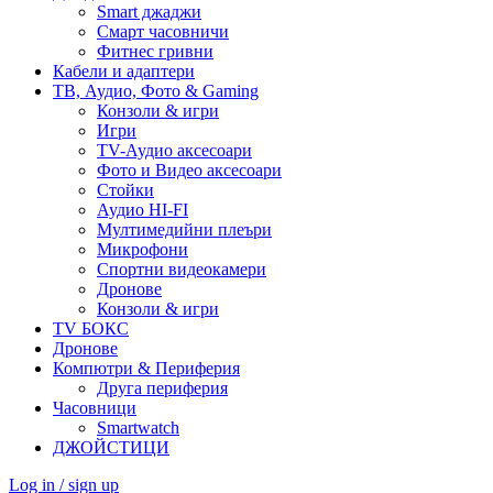
Smart джаджи
Смарт часовничи
Фитнес гривни
Кабели и адаптери
ТВ, Аудио, Фото & Gaming
Конзоли & игри
Игри
TV-Аудио аксесоари
Фото и Видео аксесоари
Стойки
Аудио HI-FI
Мултимедийни плеъри
Микрофони
Спортни видеокамери
Дронове
Конзоли & игри
TV БОКС
Дронове
Компютри & Периферия
Друга периферия
Часовници
Smartwatch
ДЖОЙСТИЦИ
Log in / sign up