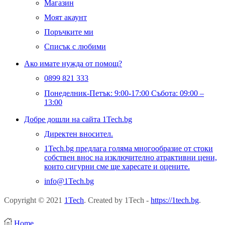
Магазин
Моят акаунт
Поръчките ми
Списък с любими
Ако имате нужда от помощ?
0899 821 333
Понеделник-Петък: 9:00-17:00 Събота: 09:00 –
13:00
Добре дошли на сайта 1Tech.bg
Директен вносител.
1Tech.bg предлага голяма многообразие от стоки
собствен внос на изключително атрактивни цени,
които сигурни сме ще харесате и оцените.
info@1Tech.bg
Copyright © 2021
1Tech
. Created by 1Tech -
https://1tech.bg
.
Home