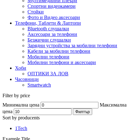
Мултимедийни плеъри
Спортни видеокамери
Стойки
Фото и Видео аксесоари
Телефони, Таблети & Лаптопи
Bluetooth слушалки
Аксесоари за телефони
Безжични слушалки
Зарядни устройства за мобилни телефони
Кабели за мобилни телефони
Мобилни телефони
Мобилни телефони и аксесоари
Хоби
ОПТИКИ ЗА ЛОВ
Часовници
Smartwatch
Filter by price
Минимална цена
Максимална
цена
Филтър
Sort by producents
1Tech
Example Title