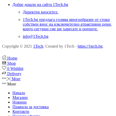
Добре дошли на сайта 1Tech.bg
Директен вносител.
1Tech.bg предлага голяма многообразие от стоки
собствен внос на изключително атрактивни цени,
които сигурни сме ще харесате и оцените.
info@1Tech.bg
Copyright © 2021
1Tech
. Created by 1Tech -
https://1tech.bg
.
Home
Shop
0
Wishlist
Delivery
More
More
Начало
Магазин
Новини
Правила за доставка
Контакти