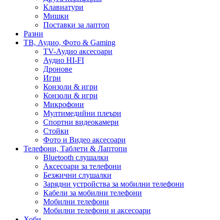
Клавиатури
Мишки
Поставки за лаптоп
Разни
ТВ, Аудио, Фото & Gaming
TV-Аудио аксесоари
Аудио HI-FI
Дронове
Игри
Конзоли & игри
Конзоли & игри
Микрофони
Мултимедийни плеъри
Спортни видеокамери
Стойки
Фото и Видео аксесоари
Телефони, Таблети & Лаптопи
Bluetooth слушалки
Аксесоари за телефони
Безжични слушалки
Зарядни устройства за мобилни телефони
Кабели за мобилни телефони
Мобилни телефони
Мобилни телефони и аксесоари
Хоби