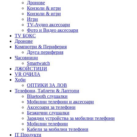
Дронове
Конзоли & игри
Конзоли & игри
Игри
TV-Аудио аксесоари
Фото и Видео аксесоари
TV БОКС
Дронове
Компютри & Периферия
Друга периферия
Часовници
Smartwatch
ДЖОЙСТИЦИ
VR ОЧИЛА
Хоби
ОПТИКИ ЗА ЛОВ
Телефони, Таблети & Лаптопи
Bluetooth слушалки
Мобилни телефони и аксесоари
Аксесоари за телефони
Безжични слушалки
Зарядни устройства за мобилни телефони
Мобилни телефони
Кабели за мобилни телефони
IT Продукти