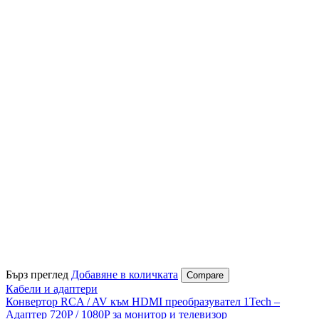
Бърз преглед
Добавяне в количката
Compare
Кабели и адаптери
Конвертор RCA / AV към HDMI преобразувател 1Tech –
Адаптер 720P / 1080P за монитор и телевизор