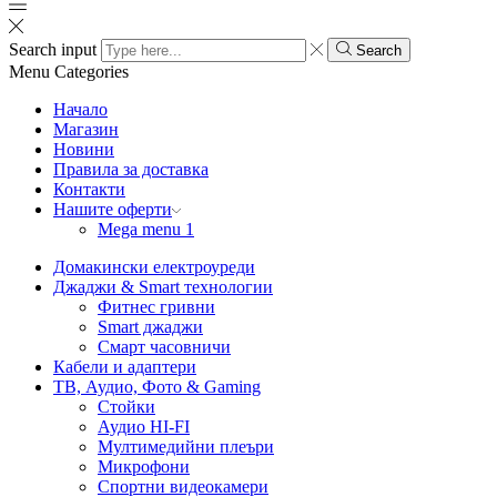
Search input
Search
Menu
Categories
Начало
Магазин
Новини
Правила за доставка
Контакти
Нашите оферти
Mega menu 1
Домакински електроуреди
Джаджи & Smart технологии
Фитнес гривни
Smart джаджи
Смарт часовничи
Кабели и адаптери
ТВ, Аудио, Фото & Gaming
Стойки
Аудио HI-FI
Мултимедийни плеъри
Микрофони
Спортни видеокамери