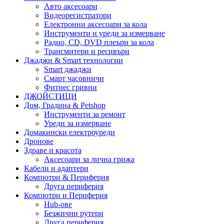
Авто аксесоари
Видеорегистратори
Електронни аксесоари за кола
Инструменти и уреди за измерване
Радио, CD, DVD плеъри за кола
Трансмитери и ресивъри
Джаджи & Smart технологии
Smart джаджи
Смарт часовничи
Фитнес гривни
ДЖОЙСТИЦИ
Дом, Градина & Petshop
Инструменти за ремонт
Уреди за измерване
Домакински електроуреди
Дронове
Здраве и красота
Аксесоари за лична грижа
Кабели и адаптери
Компютри & Периферия
Друга периферия
Компютри и Периферия
Hub-ове
Безжични рутери
Друга периферия