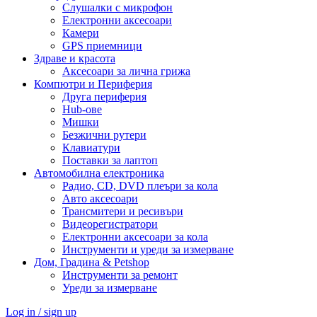
Слушалки с микрофон
Електронни аксесоари
Камери
GPS приемници
Здраве и красота
Аксесоари за лична грижа
Компютри и Периферия
Друга периферия
Hub-ове
Мишки
Безжични рутери
Клавиатури
Поставки за лаптоп
Автомобилна електроника
Радио, CD, DVD плеъри за кола
Авто аксесоари
Трансмитери и ресивъри
Видеорегистратори
Електронни аксесоари за кола
Инструменти и уреди за измерване
Дом, Градина & Petshop
Инструменти за ремонт
Уреди за измерване
Log in / sign up