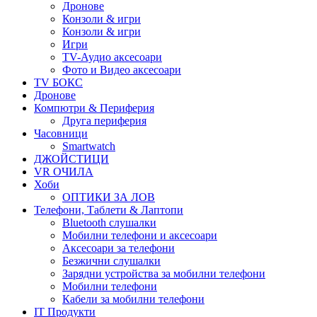
Дронове
Конзоли & игри
Конзоли & игри
Игри
TV-Аудио аксесоари
Фото и Видео аксесоари
TV БОКС
Дронове
Компютри & Периферия
Друга периферия
Часовници
Smartwatch
ДЖОЙСТИЦИ
VR ОЧИЛА
Хоби
ОПТИКИ ЗА ЛОВ
Телефони, Таблети & Лаптопи
Bluetooth слушалки
Мобилни телефони и аксесоари
Аксесоари за телефони
Безжични слушалки
Зарядни устройства за мобилни телефони
Мобилни телефони
Кабели за мобилни телефони
IT Продукти