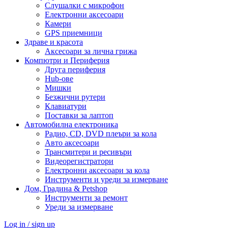
Слушалки с микрофон
Електронни аксесоари
Камери
GPS приемници
Здраве и красота
Аксесоари за лична грижа
Компютри и Периферия
Друга периферия
Hub-ове
Мишки
Безжични рутери
Клавиатури
Поставки за лаптоп
Автомобилна електроника
Радио, CD, DVD плеъри за кола
Авто аксесоари
Трансмитери и ресивъри
Видеорегистратори
Електронни аксесоари за кола
Инструменти и уреди за измерване
Дом, Градина & Petshop
Инструменти за ремонт
Уреди за измерване
Log in / sign up