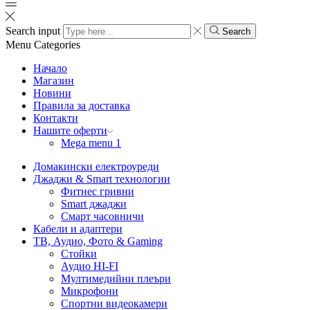
Search input
Search
Menu
Categories
Начало
Магазин
Новини
Правила за доставка
Контакти
Нашите оферти
Mega menu 1
Домакински електроуреди
Джаджи & Smart технологии
Фитнес гривни
Smart джаджи
Смарт часовничи
Кабели и адаптери
ТВ, Аудио, Фото & Gaming
Стойки
Аудио HI-FI
Мултимедийни плеъри
Микрофони
Спортни видеокамери