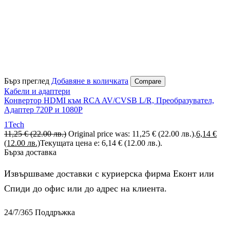
Бърз преглед
Добавяне в количката
Compare
Кабели и адаптери
Конвертор HDMI към RCA AV/CVSB L/R, Преобразувател,
Адаптер 720Р и 1080Р
1Tech
11,25
€
(22.00 лв.)
Original price was: 11,25 € (22.00 лв.).
6,14
€
(12.00 лв.)
Текущата цена е: 6,14 € (12.00 лв.).
Бърза доставка
Извършваме доставки с куриерска фирма Еконт или
Спиди до офис или до адрес на клиента.
24/7/365 Поддръжка