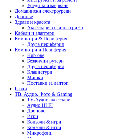
Уреди за измерване
Домакински електроуреди
Дронове
Здраве и красота
Аксесоари за лична грижа
Кабели и адаптери
Компютри & Периферия
Друга периферия
Компютри и Периферия
Hub-ове
Безжични рутери
Друга периферия
Клавиатури
Мишки
Поставки за лаптоп
Разни
ТВ, Аудио, Фото & Gaming
TV-Аудио аксесоари
Аудио HI-FI
Дронове
Игри
Конзоли & игри
Конзоли & игри
Микрофони