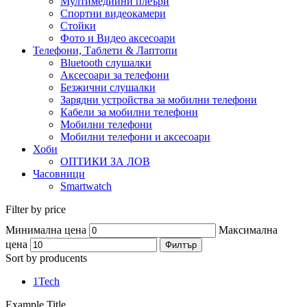
Мултимедийни плеъри
Спортни видеокамери
Стойки
Фото и Видео аксесоари
Телефони, Таблети & Лаптопи
Bluetooth слушалки
Аксесоари за телефони
Безжични слушалки
Зарядни устройства за мобилни телефони
Кабели за мобилни телефони
Мобилни телефони
Мобилни телефони и аксесоари
Хоби
ОПТИКИ ЗА ЛОВ
Часовници
Smartwatch
Filter by price
Минимална цена
Максимална
цена
Филтър
Sort by producents
1Tech
Example Title