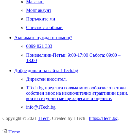
Магазин
Моят акаунт
Поръчките ми
Списък с любими
Ако имате нужда от помощ?
0899 821 333
Понеделник-Петък: 9:00-17:00 Събота: 09:00 –
13:00
Добре дошли на сайта 1Tech.bg
Директен вносител.
1Tech.bg предлага голяма многообразие от стоки
собствен внос на изключително атрактивни цени,
които сигурни сме ще харесате и оцените.
info@1Tech.bg
Copyright © 2021
1Tech
. Created by 1Tech -
https://1tech.bg
.
Home