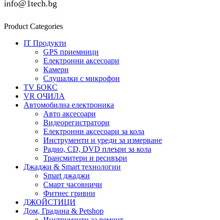
info@1tech.bg
Product Categories
IT Продукти
GPS приемници
Електронни аксесоари
Камери
Слушалки с микрофон
TV БОКС
VR ОЧИЛА
Автомобилна електроника
Авто аксесоари
Видеорегистратори
Електронни аксесоари за кола
Инструменти и уреди за измерване
Радио, CD, DVD плеъри за кола
Трансмитери и ресивъри
Джаджи & Smart технологии
Smart джаджи
Смарт часовничи
Фитнес гривни
ДЖОЙСТИЦИ
Дом, Градина & Petshop
Инструменти за ремонт