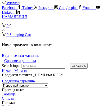
Wishlist
0
Facebook
Twitter
Instagram
Google plus
Youtube
Linkedin
НАМАЛЕНИЯ
0
0
0
Shopping Cart
Няма продукти в количката.
Върни се към магазина
Срокове и доставка
Search input
Search
Начало
Магазин
Продукти с етикет „HDMI към RCA“
Предишна страница
Преглед като:
Таблица
Списък
Покажи