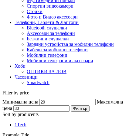
Мултимедийни плеъри
Спортни видеокамери
Стойки
Фото и Видео аксесоари
Телефони, Таблети & Лаптопи
Bluetooth слушалки
Аксесоари за телефони
Безжични слушалки
Зарядни устройства за мобилни телефони
Кабели за мобилни телефони
Мобилни телефони
Мобилни телефони и аксесоари
Хоби
ОПТИКИ ЗА ЛОВ
Часовници
Smartwatch
Filter by price
Минимална цена
Максимална
цена
Филтър
Sort by producents
1Tech
Example Title