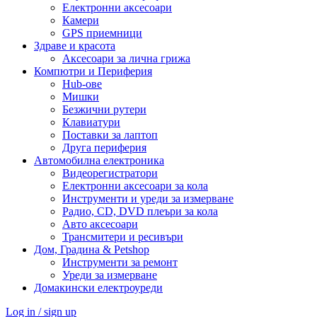
Електронни аксесоари
Камери
GPS приемници
Здраве и красота
Аксесоари за лична грижа
Компютри и Периферия
Hub-ове
Мишки
Безжични рутери
Клавиатури
Поставки за лаптоп
Друга периферия
Автомобилна електроника
Видеорегистратори
Електронни аксесоари за кола
Инструменти и уреди за измерване
Радио, CD, DVD плеъри за кола
Авто аксесоари
Трансмитери и ресивъри
Дом, Градина & Petshop
Инструменти за ремонт
Уреди за измерване
Домакински електроуреди
Log in / sign up