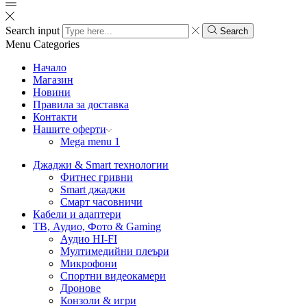
Search input
Search
Menu
Categories
Начало
Магазин
Новини
Правила за доставка
Контакти
Нашите оферти
Mega menu 1
Джаджи & Smart технологии
Фитнес гривни
Smart джаджи
Смарт часовничи
Кабели и адаптери
ТВ, Аудио, Фото & Gaming
Аудио HI-FI
Мултимедийни плеъри
Микрофони
Спортни видеокамери
Дронове
Конзоли & игри