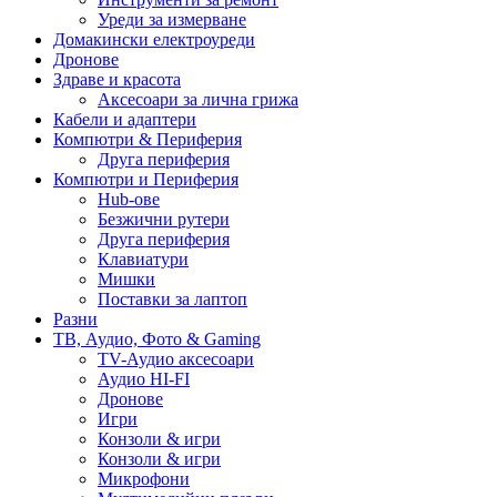
Уреди за измерване
Домакински електроуреди
Дронове
Здраве и красота
Аксесоари за лична грижа
Кабели и адаптери
Компютри & Периферия
Друга периферия
Компютри и Периферия
Hub-ове
Безжични рутери
Друга периферия
Клавиатури
Мишки
Поставки за лаптоп
Разни
ТВ, Аудио, Фото & Gaming
TV-Аудио аксесоари
Аудио HI-FI
Дронове
Игри
Конзоли & игри
Конзоли & игри
Микрофони