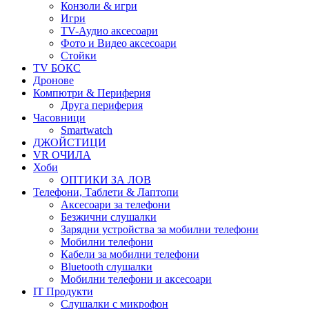
Конзоли & игри
Игри
TV-Аудио аксесоари
Фото и Видео аксесоари
Стойки
TV БОКС
Дронове
Компютри & Периферия
Друга периферия
Часовници
Smartwatch
ДЖОЙСТИЦИ
VR ОЧИЛА
Хоби
ОПТИКИ ЗА ЛОВ
Телефони, Таблети & Лаптопи
Аксесоари за телефони
Безжични слушалки
Зарядни устройства за мобилни телефони
Мобилни телефони
Кабели за мобилни телефони
Bluetooth слушалки
Мобилни телефони и аксесоари
IT Продукти
Слушалки с микрофон