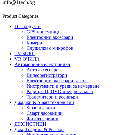
info@1tech.bg
Product Categories
IT Продукти
GPS приемници
Електронни аксесоари
Камери
Слушалки с микрофон
TV БОКС
VR ОЧИЛА
Автомобилна електроника
Авто аксесоари
Видеорегистратори
Електронни аксесоари за кола
Инструменти и уреди за измерване
Радио, CD, DVD плеъри за кола
Трансмитери и ресивъри
Джаджи & Smart технологии
Smart джаджи
Смарт часовничи
Фитнес гривни
ДЖОЙСТИЦИ
Дом, Градина & Petshop
Инструменти за ремонт