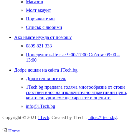
Магазин
Моят акаунт
Поръчките ми
Списък с любими
Ако имате нужда от помощ?
0899 821 333
Понеделник-Петък: 9:00-17:00 Събота: 09:00 –
13:00
Добре дошли на сайта 1Tech.bg
Директен вносител.
1Tech.bg предлага голяма многообразие от стоки
собствен внос на изключително атрактивни цени,
които сигурни сме ще харесате и оцените.
info@1Tech.bg
Copyright © 2021
1Tech
. Created by 1Tech -
https://1tech.bg
.
Home