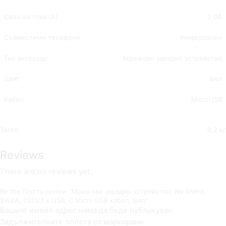
Сила на тока (A)
2.0A
Съвместими телефони
Универсален
Тип аксесоар
Мрежово зарядно устройство
Цвят
Бял
Кабел
MicroUSB
Тегло
0,2 кг
Reviews
There are no reviews yet.
Be the first to review “Мрежово зарядно устройство, No brand,
5V/2A, 220V,1 x USB, С Micro USB кабел, Бял”
Вашият имейл адрес няма да бъде публикуван.
Задължителните полета са маркирани