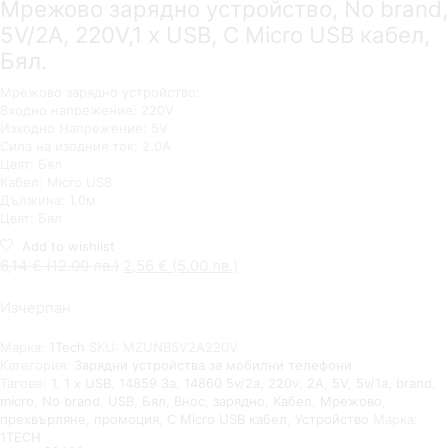
Мрежово зарядно устройство, No brand,
5V/2A, 220V,1 x USB, С Micro USB кабел,
Бял.
Мрежово зарядно устройство:
Входно напрежение: 220V
Изходно Напрежение: 5V
Сила на изодния ток: 2.0A
Цвят: Бял
Кабел: Micro USB
Дължина: 1.0м
Цвят: Бял
Add to wishlist
Original
Текущата
6,14
€
(12.00 лв.)
2,56
€
(5.00 лв.)
price
цена
Изчерпан
was:
е:
6,14 €
2,56 €
Марка:
1Tech
SKU:
MZUNB5V2A220V
(12.00
(5.00
Категория:
Зарядни устройства за мобилни телефони
лв.).
лв.).
Тагове:
1
,
1 x USB
,
14859 За
,
14860 5v/2a
,
220v
,
2A
,
5V
,
5v/1a
,
brand
,
micro
,
No brand
,
USB
,
Бял
,
Внос
,
зарядно
,
Кабел
,
Мрежово
,
прехвърляне
,
промоция
,
С Micro USB кабел
,
Устройство
Марка:
1TECH