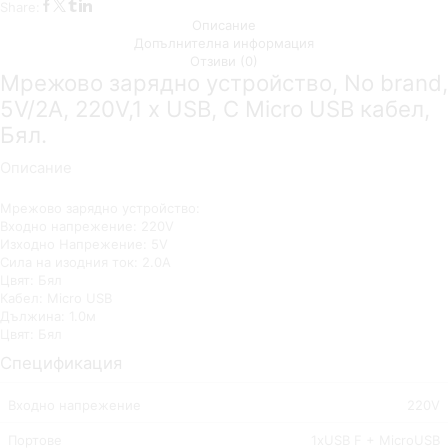
Share:
Описание
Допълнителна информация
Отзиви (0)
Мрежово зарядно устройство, No brand,
5V/2A, 220V,1 x USB, С Micro USB кабел,
Бял.
Описание
Мрежово зарядно устройство:
Входно напрежение: 220V
Изходно Напрежение: 5V
Сила на изодния ток: 2.0A
Цвят: Бял
Кабел: Micro USB
Дължина: 1.0м
Цвят: Бял
Спецификация
Входно напрежение
220V
Портове
1xUSB F + MicroUSB