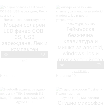
12,78 €
(49.00
(25.00
лв.).
лв.).
Домакински електроуреди
Мощен соларен
Клавиатури
,
Мишки
Геймърска
LED фенер COB-
безжична
3S, USB
клавиатура и
зареждане, Лек и
мишка за android,
компактен
windows, ios и
Original
14,83
€
(29.00 лв.)
4,86
€
(9.51
други устройства
Текущата
price
лв.)
Compare
цена
was:
Original
28,12
€
(55.00 лв.)
14,83
€
е:
14,83 €
Текущата
price
(29.00 лв.)
Compare
4,86 €
(29.00
цена
was:
Изчерпан
Налични 19
(9.51
лв.).
е:
28,12 €
лв.).
14,83 €
(55.00
(29.00
лв.).
лв.).
Аудио HI-FI
,
Микрофони
Студио микрофон
Аудио HI-FI