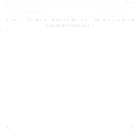
0
SEARCH
Search
Начало
Телефони, Таблети & Лаптопи
Зарядни устройства
input
за мобилни телефони
Sale