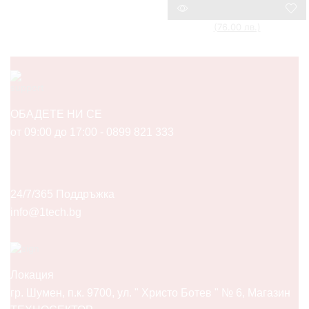
Original
60,84
€
(119.00 лв.)
38,86
€
Текущата
price
(76.00 лв.)
Compare
цена
was:
е:
60,84 €
38,86 €
(119.00
(76.00
лв.).
лв.).
ОБАДЕТЕ НИ СЕ
от 09:00 до 17:00 - 0899 821 333
24/7/365 Поддръжка
info@1tech.bg
Локация
гр. Шумен, п.к. 9700, ул. " Христо Ботев " № 6, Магазин