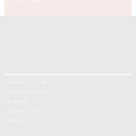
ТЕХНОСЕКТОР
Facebook
Twitter
Instagram
Pinterest
Linkedin
Youtube
Vimeo
ОБСЛУЖВАНЕ НА КЛИЕНТИ
Срокове и доставк
Връщане на продукт
Бисквитки
Поверителност
Правила
Проследяване