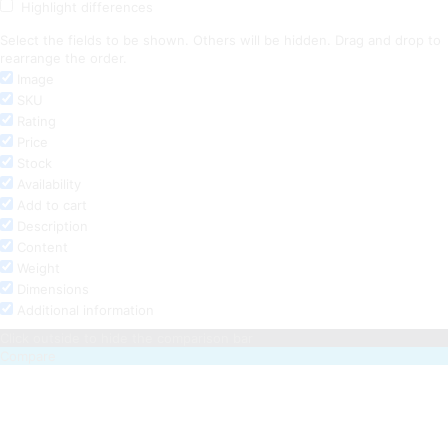
Highlight differences
Select the fields to be shown. Others will be hidden. Drag and drop to
rearrange the order.
Image
SKU
Rating
Price
Stock
Availability
Add to cart
Description
Content
Weight
Dimensions
Additional information
Click outside to hide the comparison bar
Compare