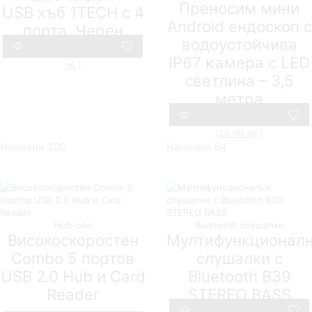
Преносим мини
USB хъб 1TECH с 4
Android ендоскоп с
порта, Черен
водоустойчива
Original
6,14
€
(12.00 лв.)
2,56
€
(5.00
IP67 ĸaмepa c LЕD
Текущата
price
лв.)
Compare
цена
was:
cвeтлинa – 3,5
е:
6,14 €
мeтpa
2,56 €
(12.00
(5.00
лв.).
Original
23,01
€
(45.00 лв.)
10,23
€
лв.).
Текущата
price
(20.00 лв.)
Compare
цена
was:
Налични 200
Налични 84
е:
23,01 €
10,23 €
(45.00
(20.00
лв.).
лв.).
Hub-ове
Bluetooth слушалки
Високоскоростен
Мултифункционал
Combo 5 портов
слушалки с
USB 2.0 Hub и Card
Bluetooth B39
Reader
STEREO BASS