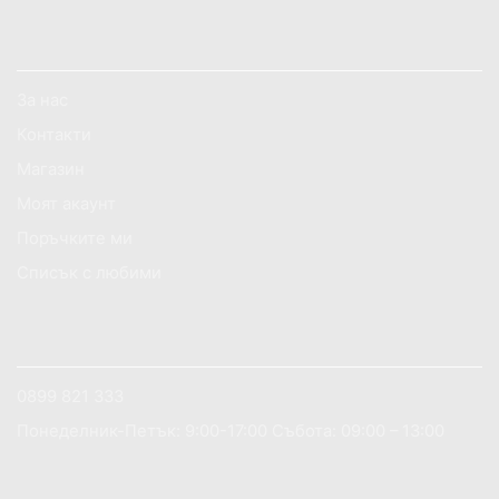
ИНФОРМАЦИЯ ЗА МАГАЗИНА
За нас
Контакти
Магазин
Моят акаунт
Поръчките ми
Списък с любими
АКО ИМАТЕ НУЖДА ОТ ПОМОЩ?
0899 821 333
Понеделник-Петък: 9:00-17:00 Събота: 09:00 – 13:00
ДОБРЕ ДОШЛИ НА САЙТА 1TECH.BG