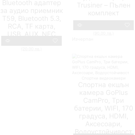
Bluetooth адаптер
Trusiner – Пълен
за аудио приемник
комплект
T59, Bluetooth 5.3,
1Tech
RCA, TF карта,
Original
101,75
€
(199.00 лв.)
46,02
€
USB, AUX, NFC
Текущата
price
(90.00 лв.)
Compare
цена
was:
Изчерпан
Original
19,94
€
(39.00 лв.)
10,23
€
е:
101,75 €
Текущата
price
(20.00 лв.)
46,02 €
(199.00
Compare
цена
was:
(90.00
лв.).
е:
19,94 €
лв.).
10,23 €
(39.00
(20.00
лв.).
лв.).
Спортни видеокамери
Спортна екшън
камера GoPlus
CamPro, Три
батерии, WIFI, 170
градуса, HDMI,
Аксесоари,
Водоустойчивост