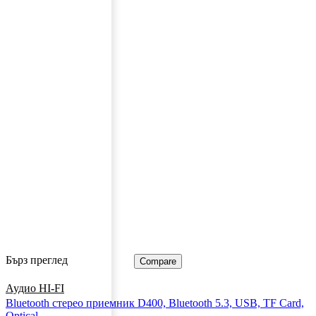
Бърз преглед
Compare
Аудио HI-FI
Bluetooth стерео приемник D400, Bluetooth 5.3, USB, TF Card,
Optical