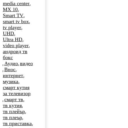
media center
,
MX 10
,
Smart TV
,
smart tv box
,
tv player
,
UHD
,
Ultra HD
,
video player
,
андроид тв
бокс
,
Аудио
,
видео
,
Внос
,
интернет
,
музика
,
смарт кутия
за телевизор
,
смарт тв
,
тв кутия
,
тв плейър
,
тв плеър
,
тв приставка
,