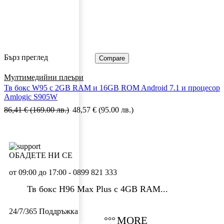
Бърз преглед
Compare
Мултимедийни плеъри
Тв бокс W95 с 2GB RAM и 16GВ ROM Android 7.1 и процесор
Amlogic S905W
86,41
€
(169.00 лв.)
48,57
€
(95.00 лв.)
ОБАДЕТЕ НИ СЕ
от 09:00 до 17:00 - 0899 821 333
Тв бокс H96 Max Plus с 4GB RAM...
24/7/365 Поддръжка
MORE