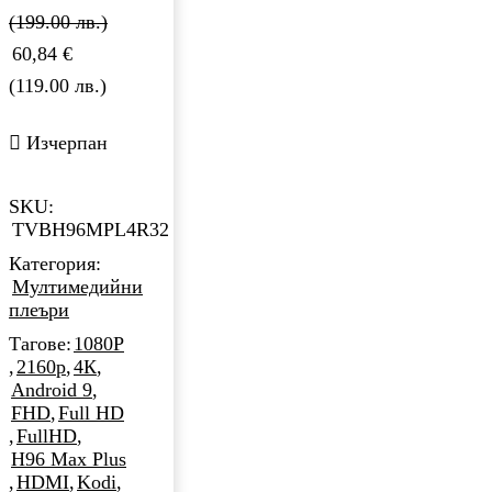
(199.00 лв.)
60,84
€
(119.00 лв.)
Изчерпан
SKU:
TVBH96MPL4R32
Категория:
Мултимедийни
плеъри
Тагове:
1080P
,
2160p
,
4К
,
Android 9
,
FHD
,
Full HD
,
FullHD
,
H96 Max Plus
,
HDMI
,
Kodi
,