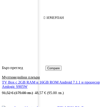
ИЗЧЕРПАН
Бърз преглед
Compare
Мултимедийни плеъри
TV Box с 2GB RAM и 16GВ ROM Android 7.1.1 и процесор
Amlogic S905W
91,52
€
(179.00 лв.)
48,57
€
(95.00 лв.)