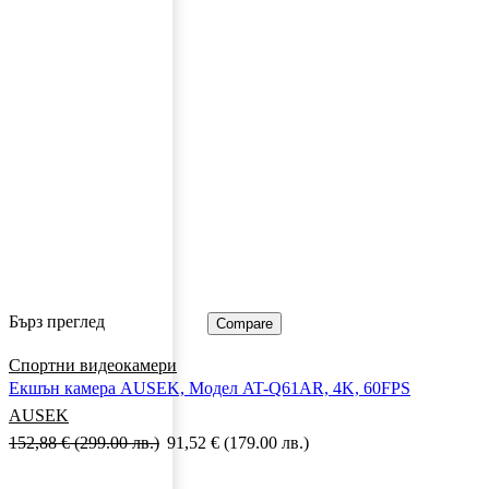
Бърз преглед
Compare
Спортни видеокамери
Екшън камера AUSEK, Модел AT-Q61AR, 4K, 60FPS
AUSEK
152,88
€
(299.00 лв.)
91,52
€
(179.00 лв.)