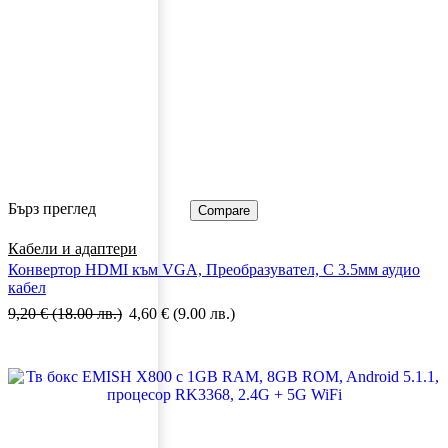
Бърз преглед
Compare
Кабели и адаптери
Конвертор HDMI към VGA, Преобразувател, С 3.5мм аудио
кабел
9,20
€
(18.00 лв.)
4,60
€
(9.00 лв.)