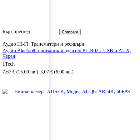
Бърз преглед
Compare
Аудио HI-FI
,
Трансмитери и ресивъри
Аудио Bluetooth приемник и адаптер PL-B02 с USB и AUX,
Черен
1Tech
7,67
€
(15.00 лв.)
3,07
€
(6.00 лв.)