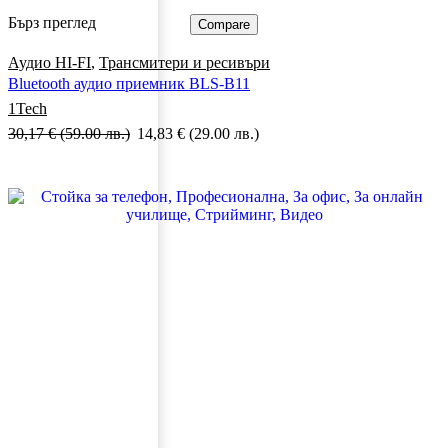
Бърз преглед
Compare
Аудио HI-FI
,
Трансмитери и ресивъри
Bluetooth аудио приемник BLS-B11
1Tech
30,17
€
(59.00 лв.)
14,83
€
(29.00 лв.)