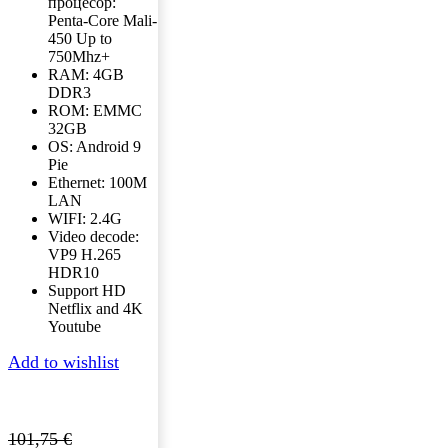
процесор:
Penta-Core Mali-
450 Up to
750Mhz+
RAM: 4GB
DDR3
ROM: EMMC
32GB
OS: Android 9
Pie
Ethernet: 100M
LAN
WIFI: 2.4G
Video decode:
VP9 H.265
HDR10
Support HD
Netflix and 4K
Youtube
Add to wishlist
101,75
€