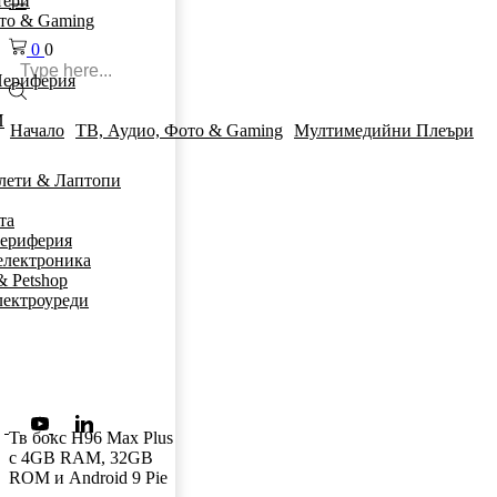
тери
то & Gaming
0
0
ериферия
И
Начало
ТВ, Аудио, Фото & Gaming
Мултимедийни Плеъри
лети & Лаптопи
та
ериферия
електроника
& Petshop
лектроуреди
Тв бокс H96 Max Plus
с 4GB RAM, 32GB
ROM и Android 9 Pie