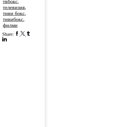
твбокс
,
телевизия
,
тиви бокс
,
тивибокс
,
филми
Share: